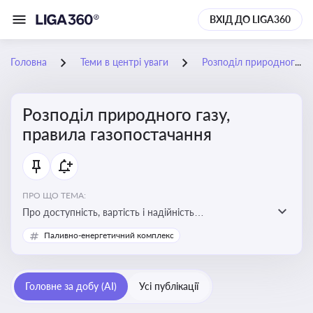
ВХІД ДО LIGA360
Головна
Теми в центрі уваги
Розподіл природного газу, правила газопостачання
Розподіл природного газу,
правила газопостачання
ПРО ЩО ТЕМА:
Про доступність, вартість і надійність
енергопостачання для бізнесу та вплив на економічну
Паливно-енергетичний комплекс
стабільність
Головне за добу (AI)
Усі публікації