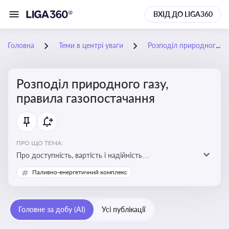
ВХІД ДО LIGA360
Головна
Теми в центрі уваги
Розподіл природного газу, правила газопостачання
Розподіл природного газу,
правила газопостачання
ПРО ЩО ТЕМА:
Про доступність, вартість і надійність
енергопостачання для бізнесу та вплив на економічну
Паливно-енергетичний комплекс
стабільність
Головне за добу (AI)
Усі публікації