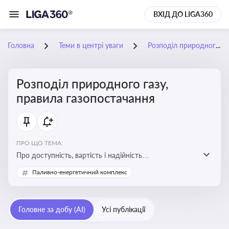
ВХІД ДО LIGA360
Головна
Теми в центрі уваги
Розподіл природного газу, правила газопостачання
Розподіл природного газу,
правила газопостачання
ПРО ЩО ТЕМА:
Про доступність, вартість і надійність
енергопостачання для бізнесу та вплив на економічну
Паливно-енергетичний комплекс
стабільність
Головне за добу (AI)
Усі публікації