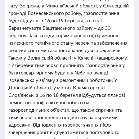
газу. Зокрема, у Миколаївській області, у Єланецькій
громаді Вознесенського району, газопостачання
буде відсутнє з 16 по 19 березня, а в селі
Березнегувате Баштанського району – до 30
березня. Такі заходи спрямовані на підтримання
належного технічного стану мереж та забезпечення
безпеки системи газопостачання для споживачів.
Також у Волинській області, у Камені-Каширському,
17 березня тимчасово припинять газопостачання у
багатоквартирному будинку №67 по вулиці
Ковельська у зв’язку з ремонтними роботами. У
Донецькій області, у містах Краматорськ і
Слов'янськ, з 16 по 18 березня відбудуться планові
ремонтно-профілактичні роботи на
газорозподільних об'єктах, що також спричинить
тимчасове припинення подачі газу за окремими
адресами. Відновлення газопостачання після
завершення робіт відбуватиметься поступово та