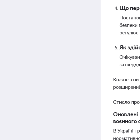
Що пере
Постанов
безпеки 
регулює 
Як здій
Очікуван
затвердж
Кожне з пи
розширений
Стисло про
Оновлені 
воєнного с
В Україні т
нормативно-