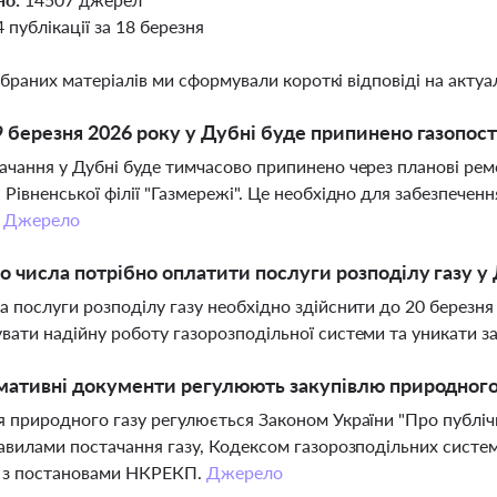
4 публікації за 18 березня
ібраних матеріалів ми сформували короткі відповіді на актуал
 березня 2026 року у Дубні буде припинено газопос
ачання у Дубні буде тимчасово припинено через планові рем
 Рівненської філії "Газмережі". Це необхідно для забезпеченн
.
Джерело
о числа потрібно оплатити послуги розподілу газу у
а послуги розподілу газу необхідно здійснити до 20 березня
вати надійну роботу газорозподільної системи та уникати з
мативні документи регулюють закупівлю природного 
я природного газу регулюється Законом України "Про публіч
равилами постачання газу, Кодексом газорозподільних сист
 з постановами НКРЕКП.
Джерело