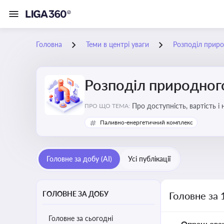
Головна
Теми в центрі уваги
Розподіл приро
Розподіл природного
Про доступність, вартість і
ПРО ЩО ТЕМА:
Паливно-енергетичний комплекс
Головне за добу (AI)
Усі публікації
ГОЛОВНЕ ЗА ДОБУ
Головне за 
Головне за сьогодні
Опрацьова