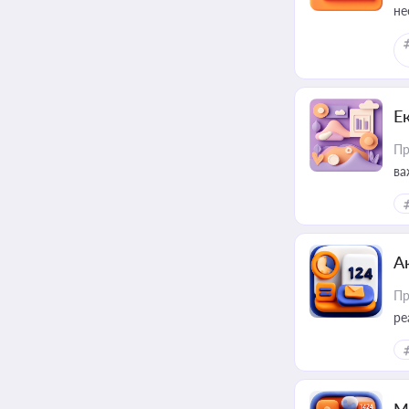
не
Е
Пр
ва
за
А
Пр
ре