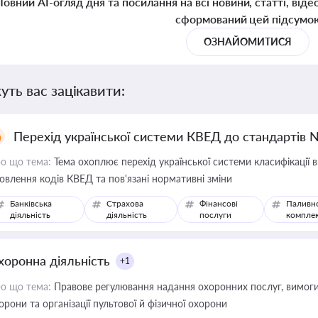
Повний AI-огляд дня та посилання на всі новини, статті, віде
сформований цей підсумо
ОЗНАЙОМИТИСЯ
уть вас зацікавити:
Перехід української системи КВЕД до стандартів 
о що тема:
Тема охоплює перехід української системи класифікації в
овлення кодів КВЕД та пов'язані нормативні зміни
Банківська
Страхова
Фінансові
Паливн
діяльність
діяльність
послуги
компле
хоронна діяльність
+1
о що тема:
Правове регулювання надання охоронних послуг, вимоги д
орони та організації пультової й фізичної охорони