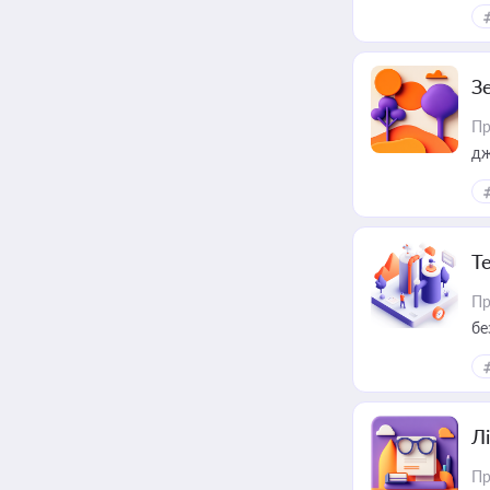
З
Пр
дж
Т
Пр
бе
Лі
Пр