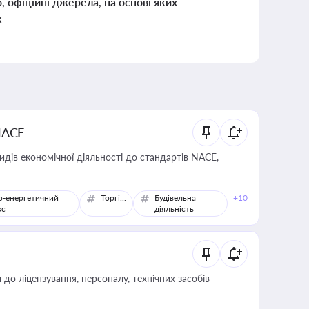
о, офіційні джерела, на основі яких
к
NACE
идів економічної діяльності до стандартів NACE,
о-енергетичний
Торгівля
Будівельна
+10
кс
діяльність
о ліцензування, персоналу, технічних засобів