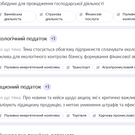
обхідних для провадження господарської діяльності
Банківська
Страхова
Фінансові
Паливн
діяльність
діяльність
послуги
компле
кологічний податок
+1
о що тема:
Тема стосується обов’язку підприємств сплачувати еколо
жлива для екологічного контролю бізнесу, формування фінансової 
конодавства
Паливно-енергетичний комплекс
Транспорт
Агропромисловий 
кцизний податок
+1
о що тема:
Про новини та кейси щодо акцизу, які є критично важли
алізують підакцизну продукцію, з метою уникнення штрафів та ефек
Паливно-енергетичний комплекс
Торгівля
Харчова промисловіс