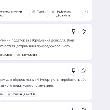
о-енергетичний
Торгівля
Будівельна
+2
кс
діяльність
гічний податок за забруднення довкілля. Вона
звітності та дотримання природоохоронного
комплекс
Металургія
вим для підприємств, які імпортують, виробляють або
тивного податкового планування.
ть
Митниця та ЗЕД