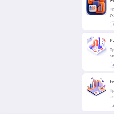
М
Пр
Ук
ін
Ри
Пр
ва
Е
Пр
ви