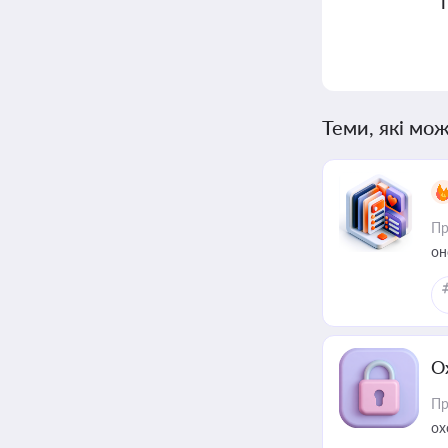
Теми, які мож
Пр
он
О
Пр
ох