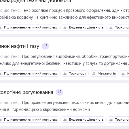
іжнародна технічна допомога
о що тема:
Тема охоплює процеси правового оформлення, адміністр
раїні з-за кордону, і є критично важливою для ефективного використ
фраструктурних проєктів
Паливно-енергетичний комплекс
Будівельна діяльність
Транспо
нок нафти і газу
+2
о що тема:
Про регулювання видобування, обробки, транспортування
жливо для енергетичної безпеки, інвестицій у галузь та дотримання 
Паливно-енергетичний комплекс
Транспорт
Металургія
кологічне регулювання
+2
о що тема:
Про правове регулювання екологічних вимог до виробни
кидів і гармонізацією з європейськими нормами
Паливно-енергетичний комплекс
Будівельна діяльність
Транспо