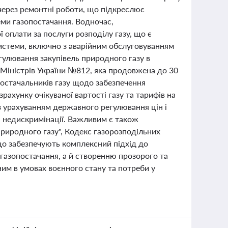
через ремонтні роботи, що підкреслює
ми газопостачання. Водночас,
ї оплати за послуги розподілу газу, що є
истеми, включно з аварійним обслуговуванням
гулювання закупівель природного газу в
Міністрів України №812, яка продовжена до 30
постачальників газу щодо забезпечення
рахунку очікуваної вартості газу та тарифів на
з урахуванням державного регулювання цін і
а недискримінації. Важливим є також
природного газу", Кодекс газорозподільних
 що забезпечують комплексний підхід до
 газопостачання, а й створенню прозорого та
ним в умовах воєнного стану та потреби у