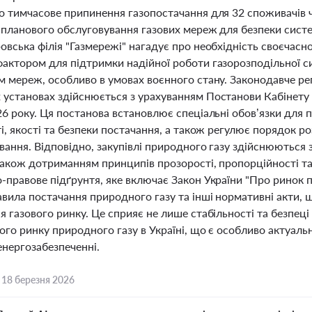
о тимчасове припинення газопостачання для 32 споживачів 
 планового обслуговування газових мереж для безпеки систе
вська філія "Газмережі" нагадує про необхідність своєчасно
актором для підтримки надійної роботи газорозподільної с
м мереж, особливо в умовах воєнного стану. Законодавче ре
установах здійснюється з урахуванням Постанови Кабінету 
6 року. Ця постанова встановлює спеціальні обов’язки для 
і, якості та безпеки постачання, а також регулює порядок роз
вання. Відповідно, закупівлі природного газу здійснюються 
 також дотриманням принципів прозорості, пропорційності т
-правове підґрунтя, яке включає Закон України "Про ринок 
авила постачання природного газу та інші нормативні акти,
 газового ринку. Це сприяє не лише стабільності та безпеці
го ринку природного газу в Україні, що є особливо актуаль
енергозабезпеченні.
,
18 березня 2026