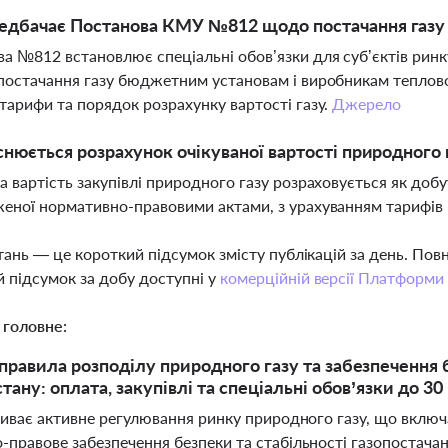
дбачає Постанова КМУ №812 щодо постачання газу в
а №812 встановлює спеціальні обов’язки для суб’єктів ринку
постачання газу бюджетним установам і виробникам теплової
тарифи та порядок розрахунку вартості газу.
Джерело
снюється розрахунок очікуваної вартості природного 
а вартість закупівлі природного газу розраховується як добут
еної нормативно-правовими актами, з урахуванням тарифів 
тань — це короткий підсумок змісту публікацій за день. По
 підсумок за добу доступні у
комерційній версії Платформи
 головне:
правила розподілу природного газу та забезпечення б
тану: оплата, закупівлі та спеціальні обов’язки до 3
риває активне регулювання ринку природного газу, що включає
правове забезпечення безпеки та стабільності газопостачанн