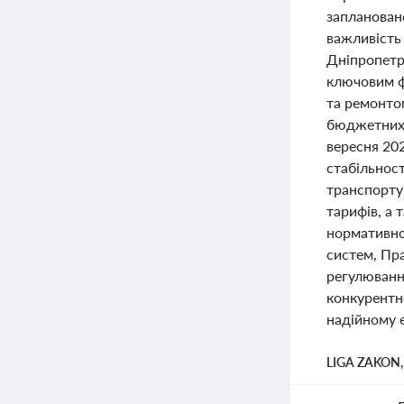
запланован
важливість
Дніпропетро
ключовим ф
та ремонто
бюджетних 
вересня 202
стабільност
транспорту
тарифів, а
нормативно
систем, Пр
регулювання
конкурентно
надійному 
LIGA ZAKON