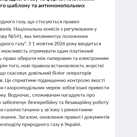
ого шаблону та антимонопольних
родного газу, що стосуються правил
ачів. Національна комісія з регулювання у
нову №541, яка імплементує положення
дного газу". З 1 жовтня 2026 року вводиться
ож можливість отримувати один платіжний
ть право обирати між паперовим та електронним
Крім того, нові правила встановлюють жорсткі
що скасовує довільний білінг операторів
ків. Це сприятиме підвищенню контролю якості
ри газорозподільних мереж зобов’язані привести
року. Водночас, споживачам нагадують про
 забезпечує безперебійну та безаварійну роботу
я газопостачання у зв’язку з ремонтними
ачання. Загалом, оновлення правил і документів
озподілу природного газу в Україні.