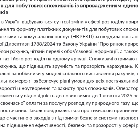
в для побутових споживачів із впровадженням єдин
ків
 в Україні відбуваються суттєві зміни у сфері розподілу при
ання та формату платіжних документів для побутових спожив
ргетики та комунальних послуг (НКРЕКП) затвердила поста
ої Директиви 1788/2024 та Закону України "Про ринок приро
лон рахунка, чіткий перелік обов’язкової інформації, а так
а газ і його розподіл на одному аркуші. Споживачі отримаю
ахунка, що підвищить зручність та прозорість нарахувань. 
ьні запобіжники у моделі спільного виставлення рахунків, 
ільних мереж і забезпечує рівні умови для всіх постачальни
зорості ціноутворення та захисту прав споживачів. Операто
окументи у відповідність до нових вимог до 1 жовтня 2026 
своєчасної оплати за послугу розподілу природного газу, що
опостачання. Також повідомляється про тимчасові припиненн
що є частиною заходів з підтримки безпеки системи газопост
на підвищення ефективності, безпеки та прозорості у сфері р