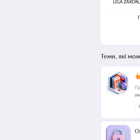
LIGA ZAKON
Теми, які мож
Пр
он
О