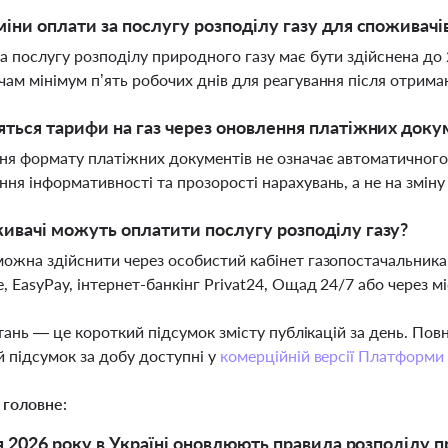
міни оплати за послугу розподілу газу для споживачі
а послугу розподілу природного газу має бути здійснена до
ам мінімум п’ять робочих днів для реагування після отрима
яться тарифи на газ через оновлення платіжних доку
я формату платіжних документів не означає автоматичного 
ня інформативності та прозорості нарахувань, а не на зміну
ивачі можуть оплатити послугу розподілу газу?
ожна здійснити через особистий кабінет газопостачальника, 
, EasyPay, інтернет-банкінг Privat24, Ощад 24/7 або через м
тань — це короткий підсумок змісту публікацій за день. По
 підсумок за добу доступні у
комерційній версії Платформи
 головне:
я 2026 року в Україні оновлюють правила розподілу 