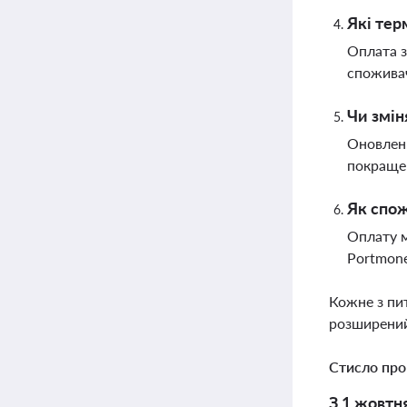
Які тер
Оплата з
споживач
Чи змін
Оновленн
покращен
Як спож
Оплату м
Portmone
Кожне з пи
розширений
Стисло про
З 1 жовтн