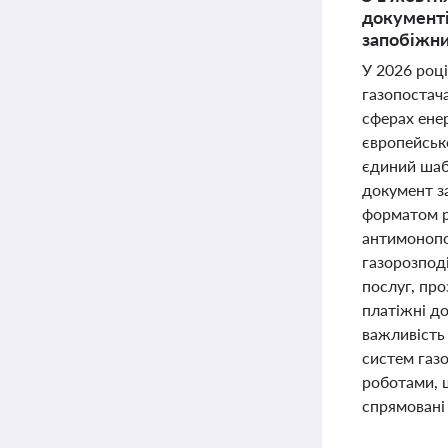
документі
запобіжни
У 2026 році
газопостач
сферах ене
європейськ
єдиний шаб
документ з
форматом р
антимонопол
газорозпод
послуг, про
платіжні д
важливість 
систем газ
роботами, 
спрямовані 