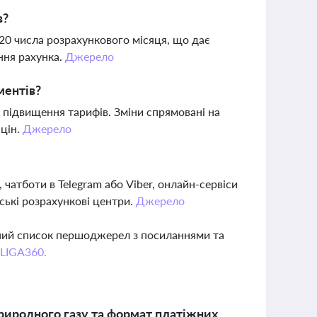
в?
 20 числа розрахункового місяця, що дає
ння рахунка.
Джерело
ментів?
підвищення тарифів. Зміни спрямовані на
 цін.
Джерело
чатботи в Telegram або Viber, онлайн-сервіси
іські розрахункові центри.
Джерело
вний список першоджерел з посиланнями та
 LIGA360.
природного газу та формат платіжних