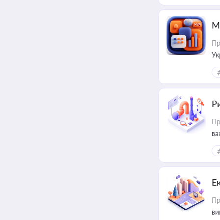
М
Пр
Ук
ін
Ри
Пр
ва
Е
Пр
ви