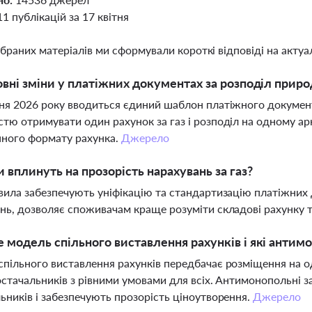
11 публікацій за 17 квітня
ібраних матеріалів ми сформували короткі відповіді на актуал
овні зміни у платіжних документах за розподіл приро
ня 2026 року вводиться єдиний шаблон платіжного документа
тю отримувати один рахунок за газ і розподіл на одному ар
нного формату рахунка.
Джерело
и вплинуть на прозорість нарахувань за газ?
вила забезпечують уніфікацію та стандартизацію платіжних
нь, дозволяє споживачам краще розуміти складові рахунку 
 модель спільного виставлення рахунків і які анти
пільного виставлення рахунків передбачає розміщення на одн
остачальників з рівними умовами для всіх. Антимонопольні
ьників і забезпечують прозорість ціноутворення.
Джерело