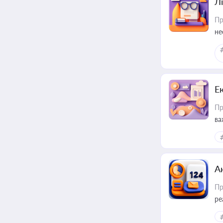
Лі
Пр
не
Е
Пр
ва
за
А
Пр
ре