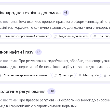
іжнародна технічна допомога
+8
о що тема:
Тема охоплює процеси правового оформлення, адміністр
раїні з-за кордону, і є критично важливою для ефективного використ
фраструктурних проєктів
Паливно-енергетичний комплекс
Будівельна діяльність
Транспо
нок нафти і газу
+6
о що тема:
Про регулювання видобування, обробки, транспортування
жливо для енергетичної безпеки, інвестицій у галузь та дотримання 
Паливно-енергетичний комплекс
Транспорт
Металургія
кологічне регулювання
+18
о що тема:
Про правове регулювання екологічних вимог до виробни
кидів і гармонізацією з європейськими нормами