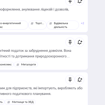
оформлення, анулювання ліцензій і дозволів,
о-енергетичний
Торгівля
Будівельна
+2
кс
діяльність
гічний податок за забруднення довкілля. Вона
звітності та дотримання природоохоронного
комплекс
Металургія
вим для підприємств, які імпортують, виробляють або
тивного податкового планування.
ть
Митниця та ЗЕД