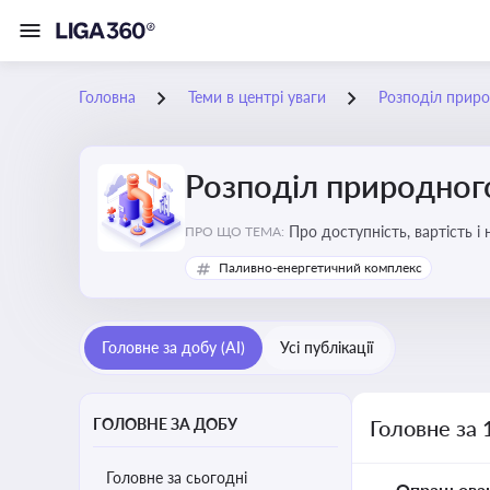
Головна
Теми в центрі уваги
Розподіл приро
Розподіл природного
Про доступність, вартість і
ПРО ЩО ТЕМА:
Паливно-енергетичний комплекс
Головне за добу (AI)
Усі публікації
ГОЛОВНЕ ЗА ДОБУ
Головне за 
Головне за сьогодні
Опрацьова