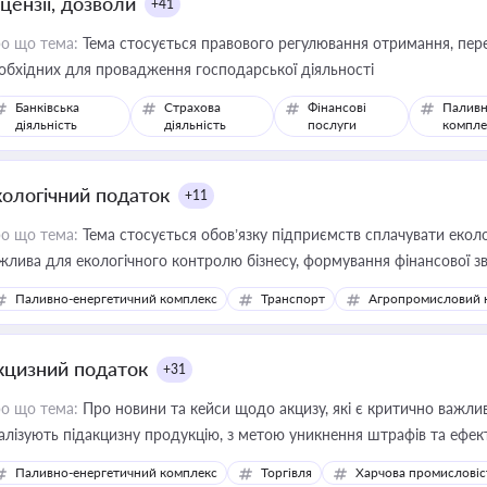
цензії, дозволи
+41
о що тема:
Тема стосується правового регулювання отримання, пере
обхідних для провадження господарської діяльності
Банківська
Страхова
Фінансові
Паливн
діяльність
діяльність
послуги
компле
кологічний податок
+11
о що тема:
Тема стосується обов’язку підприємств сплачувати еколо
жлива для екологічного контролю бізнесу, формування фінансової 
конодавства
Паливно-енергетичний комплекс
Транспорт
Агропромисловий 
кцизний податок
+31
о що тема:
Про новини та кейси щодо акцизу, які є критично важли
алізують підакцизну продукцію, з метою уникнення штрафів та ефек
Паливно-енергетичний комплекс
Торгівля
Харчова промисловіс