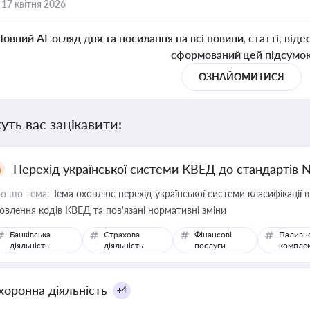
,
17 квітня 2026
Повний AI-огляд дня та посилання на всі новини, статті, віде
сформований цей підсумо
ОЗНАЙОМИТИСЯ
уть вас зацікавити:
Перехід української системи КВЕД до стандартів 
о що тема:
Тема охоплює перехід української системи класифікації в
овлення кодів КВЕД та пов'язані нормативні зміни
Банківська
Страхова
Фінансові
Паливн
діяльність
діяльність
послуги
компле
хоронна діяльність
+4