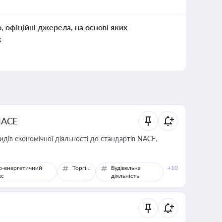
о, офіційні джерела, на основі яких
к
NACE
идів економічної діяльності до стандартів NACE,
о-енергетичний
Торгівля
Будівельна
+10
кс
діяльність