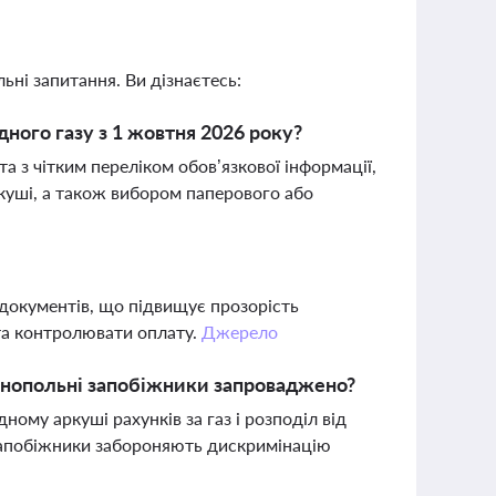
ьні запитання. Ви дізнаєтесь:
дного газу з 1 жовтня 2026 року?
 з чітким переліком обов’язкової інформації,
куші, а також вибором паперового або
 документів, що підвищує прозорість
та контролювати оплату.
Джерело
монопольні запобіжники запроваджено?
ому аркуші рахунків за газ і розподіл від
 запобіжники забороняють дискримінацію