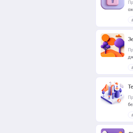
Пр
ох
З
Пр
дж
Т
Пр
бе