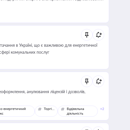
ачання в Україні, що є важливою для енергетичної
 сфері комунальних послуг
оформлення, анулювання ліцензій і дозволів,
о-енергетичний
Торгівля
Будівельна
+2
кс
діяльність