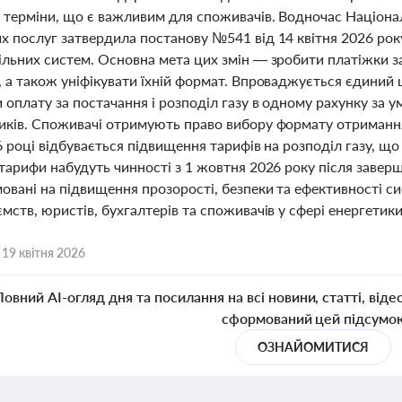
 терміни, що є важливим для споживачів. Водночас Націонал
 послуг затвердила постанову №541 від 14 квітня 2026 року
ільних систем. Основна мета цих змін — зробити платіжки з
, а також уніфікувати їхній формат. Впроваджується єдини
 оплату за постачання і розподіл газу в одному рахунку за 
иків. Споживачі отримують право вибору формату отримання
6 році відбувається підвищення тарифів на розподіл газу, щ
тарифи набудуть чинності з 1 жовтня 2026 року після заверш
овані на підвищення прозорості, безпеки та ефективності с
мств, юристів, бухгалтерів та споживачів у сфері енергетики
,
19 квітня 2026
Повний AI-огляд дня та посилання на всі новини, статті, віде
сформований цей підсумо
ОЗНАЙОМИТИСЯ