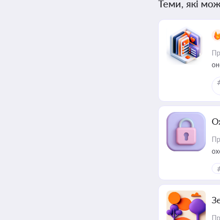
Теми, які мож
Пр
он
О
Пр
ох
З
Пр