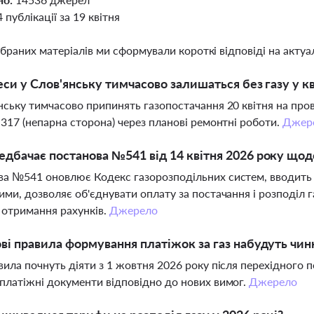
4 публікації за 19 квітня
ібраних матеріалів ми сформували короткі відповіді на актуал
еси у Слов'янську тимчасово залишаться без газу у кв
нську тимчасово припинять газопостачання 20 квітня на пров. 
-317 (непарна сторона) через планові ремонтні роботи.
Джер
дбачає постанова №541 від 14 квітня 2026 року щодо
а №541 оновлює Кодекс газорозподільних систем, вводить 
ими, дозволяє об'єднувати оплату за постачання і розподіл 
отримання рахунків.
Джерело
ві правила формування платіжок за газ набудуть чин
вила почнуть діяти з 1 жовтня 2026 року після перехідного 
платіжні документи відповідно до нових вимог.
Джерело