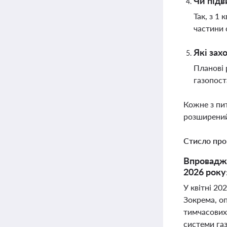
Чи підв
Так, з 1
частини 
Які зах
Планові 
газопост
Кожне з пи
розширений
Стисло про
Впровадже
2026 року
У квітні 20
Зокрема, о
тимчасових 
системи газ