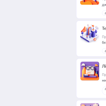
дж
Т
Пр
бе
Лі
Пр
не