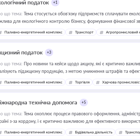
кологічний податок
+1
о що тема:
Тема стосується обов’язку підприємств сплачувати еколо
жлива для екологічного контролю бізнесу, формування фінансової 
конодавства
Паливно-енергетичний комплекс
Транспорт
Агропромисловий 
кцизний податок
+3
о що тема:
Про новини та кейси щодо акцизу, які є критично важли
алізують підакцизну продукцію, з метою уникнення штрафів та ефек
Паливно-енергетичний комплекс
Торгівля
Харчова промисловіс
іжнародна технічна допомога
+5
о що тема:
Тема охоплює процеси правового оформлення, адміністр
раїні з-за кордону, і є критично важливою для ефективного використ
фраструктурних проєктів
Паливно-енергетичний комплекс
Будівельна діяльність
Транспо