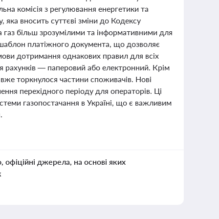
ьна комісія з регулювання енергетики та
, яка вносить суттєві зміни до Кодексу
а газ більш зрозумілими та інформативними для
й шаблон платіжного документа, що дозволяє
умови дотримання однакових правил для всіх
 рахунків — паперовий або електронний. Крім
о вже торкнулося частини споживачів. Нові
ення перехідного періоду для операторів. Ці
истеми газопостачання в Україні, що є важливим
.
о, офіційні джерела, на основі яких
к