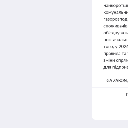
найкоротші
комунальних
газорозпод
споживачів
об'єднувати
постачальн
того, у 202
правила та 
зміни спрям
для підприє
LIGA ZAKON