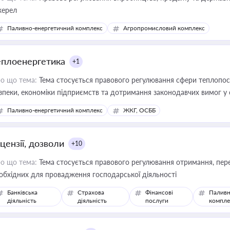
ерел
Паливно-енергетичний комплекс
Агропромисловий комплекс
еплоенергетика
+1
о що тема:
Тема стосується правового регулювання сфери теплопост
зпеки, економіки підприємств та дотримання законодавчих вимог у
Паливно-енергетичний комплекс
ЖКГ, ОСББ
цензії, дозволи
+10
о що тема:
Тема стосується правового регулювання отримання, пере
обхідних для провадження господарської діяльності
Банківська
Страхова
Фінансові
Паливн
діяльність
діяльність
послуги
компле