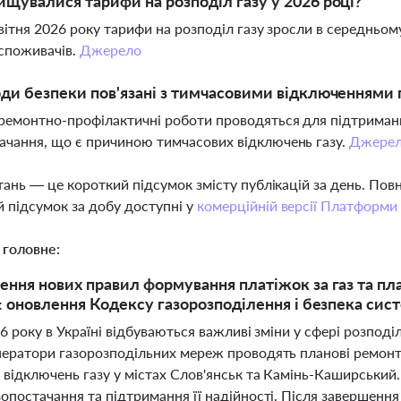
ищувалися тарифи на розподіл газу у 2026 році?
 квітня 2026 року тарифи на розподіл газу зросли в середньо
споживачів.
Джерело
оди безпеки пов'язані з тимчасовими відключеннями 
ремонтно-профілактичні роботи проводяться для підтриманн
ачання, що є причиною тимчасових відключень газу.
Джере
тань — це короткий підсумок змісту публікацій за день. По
 підсумок за добу доступні у
комерційній версії Платформи
 головне:
ння нових правил формування платіжок за газ та пла
: оновлення Кодексу газорозподілення і безпека сис
26 року в Україні відбуваються важливі зміни у сфері розпод
ператори газорозподільних мереж проводять планові ремонт
відключень газу у містах Слов'янськ та Камінь-Каширський.
опостачання та підтримання її надійності. Після завершення