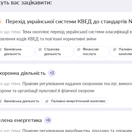
уть вас зацікавити:
Перехід української системи КВЕД до стандартів 
о що тема:
Тема охоплює перехід української системи класифікації в
овлення кодів КВЕД та пов'язані нормативні зміни
Банківська
Страхова
Фінансові
Паливн
діяльність
діяльність
послуги
компле
хоронна діяльність
+2
о що тема:
Правове регулювання надання охоронних послуг, вимоги д
орони та організації пультової й фізичної охорони
Банківська діяльність
Паливно-енергетичний комплекс
елена енергетика
+6
о що тема:
Правове регулювання виробництва, продажу та державної