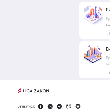
Ри
Пр
ва
Е
Пр
ви
Зв'язатися: