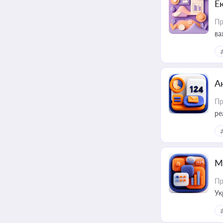
Е
Пр
ва
за
А
Пр
ре
М
Пр
Ук
ін