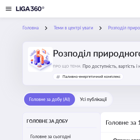
Головна
Теми в центрі уваги
Розподіл приро
Розподіл природного
Про доступність, вартість і
ПРО ЩО ТЕМА:
Паливно-енергетичний комплекс
Головне за добу (AI)
Усі публікації
ГОЛОВНЕ ЗА ДОБУ
Головне за 
Головне за сьогодні
Опрацьова