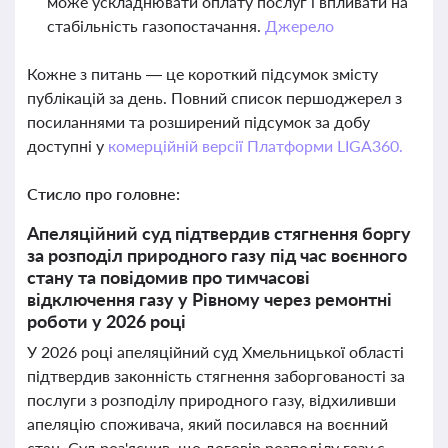
може ускладнювати оплату послуг і впливати на
стабільність газопостачання.
Джерело
Кожне з питань — це короткий підсумок змісту
публікацій за день. Повний список першоджерел з
посиланнями та розширений підсумок за добу
доступні у
комерційній версії Платформи LIGA360.
Стисло про головне:
Апеляційний суд підтвердив стягнення боргу
за розподіл природного газу під час воєнного
стану та повідомив про тимчасові
відключення газу у Рівному через ремонтні
роботи у 2026 році
У 2026 році апеляційний суд Хмельницької області
підтвердив законність стягнення заборгованості за
послуги з розподілу природного газу, відхиливши
апеляцію споживача, який посилався на воєнний
стан. Суд роз'яснив, що договір розподілу газу є