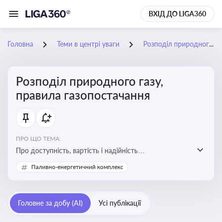
ВХІД ДО LIGA360
Головна
Теми в центрі уваги
Розподіл природного газу, правила газопостачання
Розподіл природного газу,
правила газопостачання
ПРО ЩО ТЕМА:
Про доступність, вартість і надійність
енергопостачання для бізнесу та вплив на економічну
Паливно-енергетичний комплекс
стабільність
Головне за добу (AI)
Усі публікації