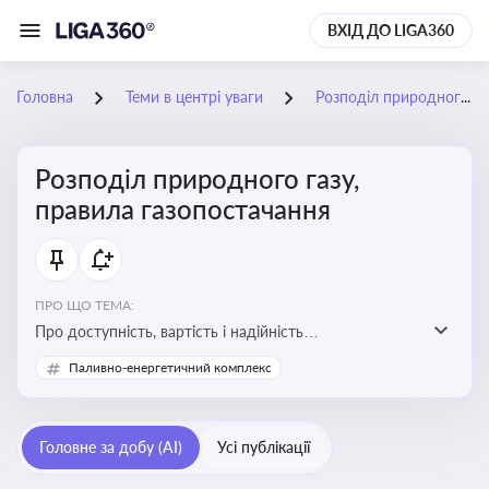
ВХІД ДО LIGA360
Головна
Теми в центрі уваги
Розподіл природного газу, правила газопостачання
Розподіл природного газу,
правила газопостачання
ПРО ЩО ТЕМА:
Про доступність, вартість і надійність
енергопостачання для бізнесу та вплив на економічну
Паливно-енергетичний комплекс
стабільність
Головне за добу (AI)
Усі публікації