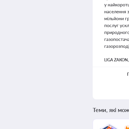
у найкоротш
населення з
мільйони гр
послуг ускл
природного 
газопостач
газорозпод
LIGA ZAKON
Теми, які мож