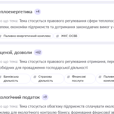
еплоенергетика
+4
о що тема:
Тема стосується правового регулювання сфери теплопост
зпеки, економіки підприємств та дотримання законодавчих вимог у
Паливно-енергетичний комплекс
ЖКГ, ОСББ
цензії, дозволи
+62
о що тема:
Тема стосується правового регулювання отримання, пере
обхідних для провадження господарської діяльності
Банківська
Страхова
Фінансові
Паливн
діяльність
діяльність
послуги
компле
кологічний податок
+9
о що тема:
Тема стосується обов’язку підприємств сплачувати еколо
жлива для екологічного контролю бізнесу, формування фінансової 