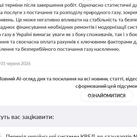
і терміни після завершення робіт. Одночасно статистичні да
а послуги з постачання та розподілу природного газу, зокре
ивень. Це може негативно впливати на стабільність та безп
аднює фінансування необхідних ремонтів і модернізації сист
газу в Україні вимагає уваги як з боку споживачів, так і з 
ання та своєчасна оплата рахунків є ключовими факторами д
ілення та безперебійного постачання газу населенню.
,
01 червня 2026
Повний AI-огляд дня та посилання на всі новини, статті, віде
сформований цей підсумо
ОЗНАЙОМИТИСЯ
уть вас зацікавити:
Перехід української системи КВЕД до стандартів 