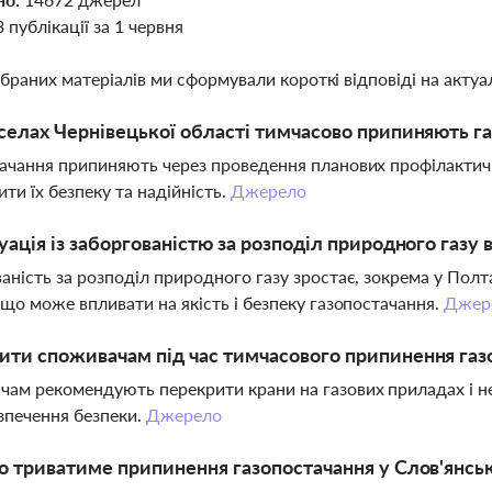
3 публікації за 1 червня
ібраних матеріалів ми сформували короткі відповіді на актуал
селах Чернівецької області тимчасово припиняють г
ачання припиняють через проведення планових профілактичн
ити їх безпеку та надійність.
Джерело
уація із заборгованістю за розподіл природного газу в
аність за розподіл природного газу зростає, зокрема у Пол
 що може впливати на якість і безпеку газопостачання.
Джер
ти споживачам під час тимчасового припинення газ
ам рекомендують перекрити крани на газових приладах і не
зпечення безпеки.
Джерело
о триватиме припинення газопостачання у Слов'янсь