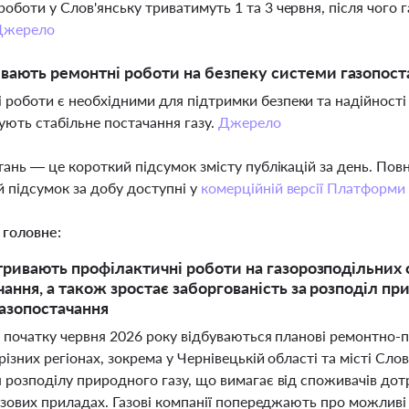
роботи у Слов'янську триватимуть 1 та 3 червня, після чого
Джерело
вають ремонтні роботи на безпеку системи газопост
 роботи є необхідними для підтримки безпеки та надійності 
ують стабільне постачання газу.
Джерело
тань — це короткий підсумок змісту публікацій за день. По
 підсумок за добу доступні у
комерційній версії Платформи
 головне:
 тривають профілактичні роботи на газорозподільни
чання, а також зростає заборгованість за розподіл пр
азопостачання
а початку червня 2026 року відбуваються планові ремонтно-
різних регіонах, зокрема у Чернівецькій області та місті Сл
 розподілу природного газу, що вимагає від споживачів дот
азових приладах. Газові компанії попереджають про можливі