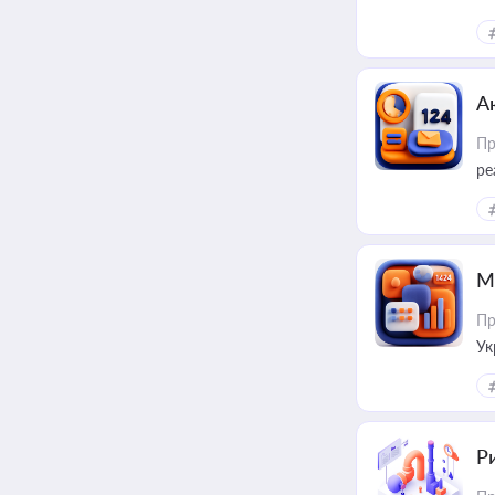
за
А
Пр
ре
М
Пр
Ук
ін
Ри