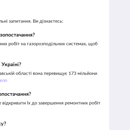
ьні запитання. Ви дізнаєтесь:
азопостачання?
их робіт на газорозподільних системах, щоб
 Україні?
тавській області вона перевищує 173 мільйони
ело
опостачання?
 відкривати їх до завершення ремонтних робіт
ку?