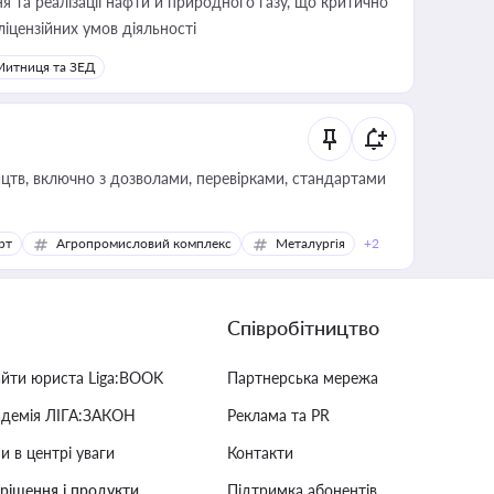
 та реалізації нафти й природного газу, що критично
ліцензійних умов діяльності
Митниця та ЗЕД
цтв, включно з дозволами, перевірками, стандартами
рт
Агропромисловий комплекс
Металургія
+2
Співробітництво
айти юриста Liga:BOOK
Партнерська мережа
адемія ЛІГА:ЗАКОН
Реклама та PR
и в центрі уваги
Контакти
 рішення і продукти
Підтримка абонентів