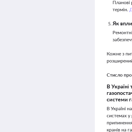
Планові 
термін.
Як впли
Ремонтні
забезпеч
Кожне з пи
розширений
Стисло про
В Україні
газопоста
системи г
В Україні н
системах у 
припинення
кранів на г