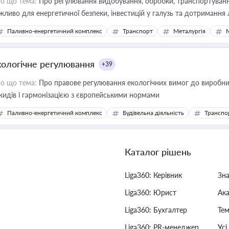
о що тема:
Про регулювання видобування, обробки, транспортування
жливо для енергетичної безпеки, інвестицій у галузь та дотримання 
Паливно-енергетичний комплекс
Транспорт
Металургія
кологічне регулювання
+39
о що тема:
Про правове регулювання екологічних вимог до виробни
кидів і гармонізацією з європейськими нормами
Паливно-енергетичний комплекс
Будівельна діяльність
Транспо
Каталог рішень
Liga360: Керівник
Зн
Liga360: Юрист
Ак
Liga360: Бухгалтер
Тем
Liga360: PR-менеджер
Усі