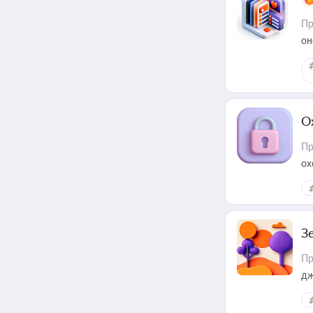
Пр
он
О
Пр
ох
З
Пр
дж