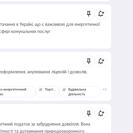
ачання в Україні, що є важливою для енергетичної
 сфері комунальних послуг
оформлення, анулювання ліцензій і дозволів,
о-енергетичний
Торгівля
Будівельна
+2
кс
діяльність
гічний податок за забруднення довкілля. Вона
звітності та дотримання природоохоронного