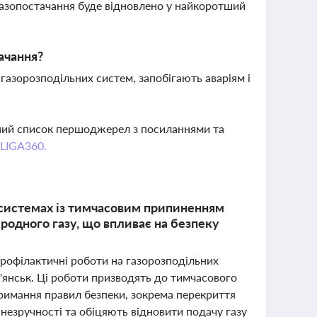
 газопостачання буде відновлено у найкоротший
ачання?
газорозподільних систем, запобігають аваріям і
вний список першоджерел з посиланнями та
 LIGA360.
х системах із тимчасовим припиненням
иродного газу, що впливає на безпеку
профілактичні роботи на газорозподільних
ов'янськ. Ці роботи призводять до тимчасового
римання правил безпеки, зокрема перекриття
 незручності та обіцяють відновити подачу газу