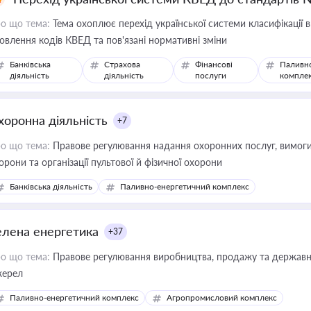
о що тема:
Тема охоплює перехід української системи класифікації в
овлення кодів КВЕД та пов'язані нормативні зміни
Банківська
Страхова
Фінансові
Паливн
діяльність
діяльність
послуги
компле
хоронна діяльність
+7
о що тема:
Правове регулювання надання охоронних послуг, вимоги д
орони та організації пультової й фізичної охорони
Банківська діяльність
Паливно-енергетичний комплекс
елена енергетика
+37
о що тема:
Правове регулювання виробництва, продажу та державної
ерел
Паливно-енергетичний комплекс
Агропромисловий комплекс