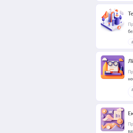
Т
Пр
бе
Лі
Пр
не
Е
Пр
ва