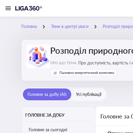
Головна
Теми в центрі уваги
Розподіл приро
Розподіл природного
Про доступність, вартість і
ПРО ЩО ТЕМА:
Паливно-енергетичний комплекс
Головне за добу (AI)
Усі публікації
ГОЛОВНЕ ЗА ДОБУ
Головне за 
Головне за сьогодні
Опрацьова