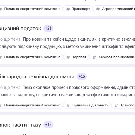
конодавства
Паливно-енергетичний комплекс
Транспорт
Агропромисловий 
кцизний податок
+21
о що тема:
Про новини та кейси щодо акцизу, які є критично важли
алізують підакцизну продукцію, з метою уникнення штрафів та ефек
Паливно-енергетичний комплекс
Торгівля
Харчова промисловіс
іжнародна технічна допомога
+15
о що тема:
Тема охоплює процеси правового оформлення, адміністр
раїні з-за кордону, і є критично важливою для ефективного використ
фраструктурних проєктів
Паливно-енергетичний комплекс
Будівельна діяльність
Транспо
нок нафти і газу
+13