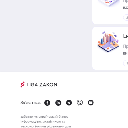
Пр
ва
Е
Пр
ви
Зв'язатися:
забезпечує український бізнес
інформацією, аналітикою та
технологічними рішеннями для