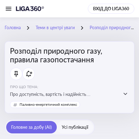
ВХІД ДО LIGA360
Головна
Теми в центрі уваги
Розподіл природного газу, правила газопостачання
Розподіл природного газу,
правила газопостачання
ПРО ЩО ТЕМА:
Про доступність, вартість і надійність
енергопостачання для бізнесу та вплив на економічну
Паливно-енергетичний комплекс
стабільність
Головне за добу (AI)
Усі публікації