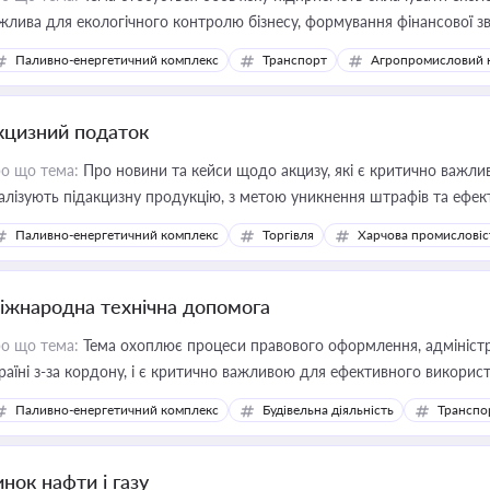
жлива для екологічного контролю бізнесу, формування фінансової 
конодавства
Паливно-енергетичний комплекс
Транспорт
Агропромисловий 
кцизний податок
о що тема:
Про новини та кейси щодо акцизу, які є критично важли
алізують підакцизну продукцію, з метою уникнення штрафів та ефек
Паливно-енергетичний комплекс
Торгівля
Харчова промисловіс
іжнародна технічна допомога
о що тема:
Тема охоплює процеси правового оформлення, адміністр
раїні з-за кордону, і є критично важливою для ефективного використ
фраструктурних проєктів
Паливно-енергетичний комплекс
Будівельна діяльність
Транспо
нок нафти і газу