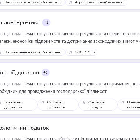
Паливно-енергетичний комплекс
Агропромисловий комплекс
еплоенергетика
+1
о що тема:
Тема стосується правового регулювання сфери теплопост
зпеки, економіки підприємств та дотримання законодавчих вимог у
Паливно-енергетичний комплекс
ЖКГ, ОСББ
цензії, дозволи
+1
о що тема:
Тема стосується правового регулювання отримання, пере
обхідних для провадження господарської діяльності
Банківська
Страхова
Фінансові
Паливн
діяльність
діяльність
послуги
компле
кологічний податок
о що тема:
Тема стосується обов’язку підприємств сплачувати еколо