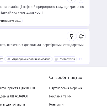
 та реалізації нафти й природного газу, що критично
ліцензійних умов діяльності
Митниця та ЗЕД
цтв, включно з дозволами, перевірками, стандартами
рт
Агропромисловий комплекс
Металургія
+2
Співробітництво
айти юриста Liga:BOOK
Партнерська мережа
адемія ЛІГА:ЗАКОН
Реклама та PR
и в центрі уваги
Контакти