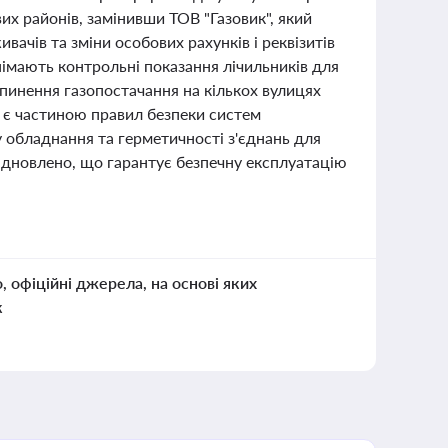
их районів, замінивши ТОВ "Газовик", який
ачів та зміни особових рахунків і реквізитів
німають контрольні показання лічильників для
ипинення газопостачання на кількох вулицях
 є частиною правил безпеки систем
 обладнання та герметичності з'єднань для
відновлено, що гарантує безпечну експлуатацію
о, офіційні джерела, на основі яких
к