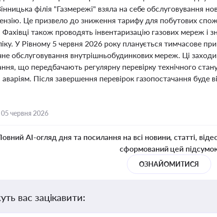
інницька філія "Газмережі" взяла на себе обслуговування нов
ензію. Це призвело до зниження тарифу для побутових спожив
 Фахівці також проводять інвентаризацію газових мереж і з
іку. У Рівному 5 червня 2026 року планується тимчасове пр
ічне обслуговування внутрішньобудинкових мереж. Ці заходи
ання, що передбачають регулярну перевірку технічного стану
 аваріям. Після завершення перевірок газопостачання буде 
,
05 червня 2026
Повний AI-огляд дня та посилання на всі новини, статті, віде
сформований цей підсумо
ОЗНАЙОМИТИСЯ
уть вас зацікавити: