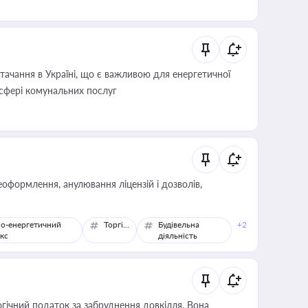
ачання в Україні, що є важливою для енергетичної
 сфері комунальних послуг
оформлення, анулювання ліцензій і дозволів,
о-енергетичний
Торгівля
Будівельна
+2
кс
діяльність
гічний податок за забруднення довкілля. Вона