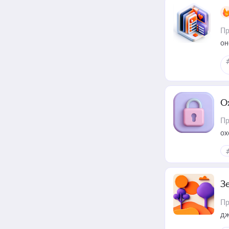
Пр
он
О
Пр
ох
З
Пр
дж