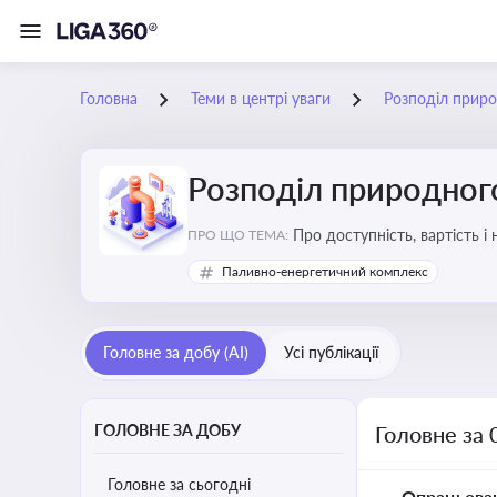
Головна
Теми в центрі уваги
Розподіл приро
Розподіл природного
Про доступність, вартість і
ПРО ЩО ТЕМА:
Паливно-енергетичний комплекс
Головне за добу (AI)
Усі публікації
ГОЛОВНЕ ЗА ДОБУ
Головне за 
Головне за сьогодні
Опрацьова