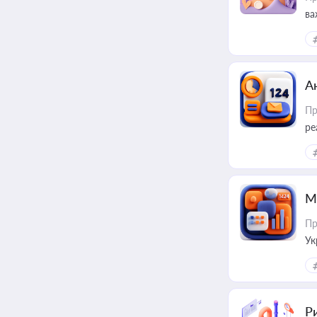
ва
за
А
Пр
ре
М
Пр
Ук
ін
Ри