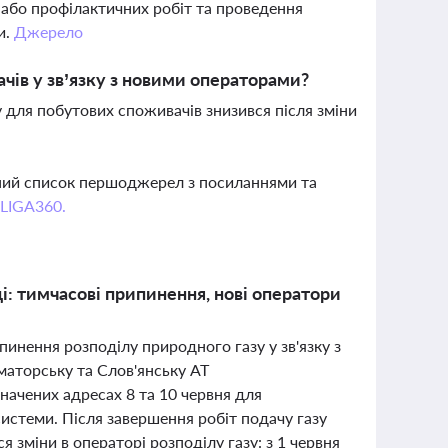
 або профілактичних робіт та проведення
и.
Джерело
чів у зв’язку з новими операторами?
зу для побутових споживачів знизився після зміни
вний список першоджерел з посиланнями та
 LIGA360.
ці: тимчасові припинення, нові оператори
ипинення розподілу природного газу у зв'язку з
маторську та Слов'янську АТ
ачених адресах 8 та 10 червня для
системи. Після завершення робіт подачу газу
я зміни в операторі розподілу газу: з 1 червня