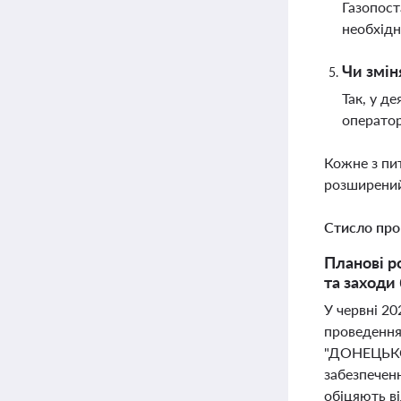
Газопост
необхідн
Чи змін
Так, у д
оператор
Кожне з пи
розширений
Стисло про
Планові р
та заходи 
У червні 20
проведення
"ДОНЕЦЬКОБ
забезпеченн
обіцяють ві