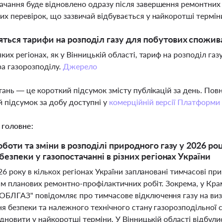
ачання буде відновлено одразу після завершення ремонтних
их перевірок, що зазвичай відбувається у найкоротші термін
яться тарифи на розподіл газу для побутових спожива
еяких регіонах, як у Вінницькій області, тариф на розподіл га
а газорозподілу.
Джерело
тань — це короткий підсумок змісту публікацій за день. По
 підсумок за добу доступні у
комерційній версії Платформи
 головне:
оботи та зміни в розподілі природного газу у 2026 ро
безпеки у газопостачанні в різних регіонах України
26 року в кількох регіонах України заплановані тимчасові пр
м планових ремонтно-профілактичних робіт. Зокрема, у Кра
ЛГАЗ" повідомляє про тимчасове відключення газу на визн
я безпеки та належного технічного стану газорозподільної 
дновити у найкоротші терміни. У Вінницькій області відбулис