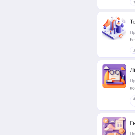
Т
Пр
бе
Лі
Пр
не
Е
Пр