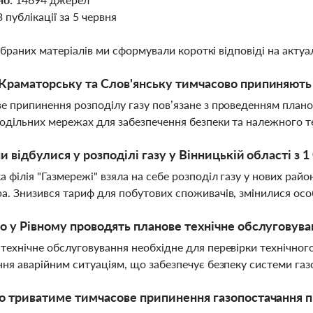
3 публікації за 5 червня
ібраних матеріалів ми сформували короткі відповіді на актуал
Краматорську та Слов'янську тимчасово припиняють 
е припинення розподілу газу пов’язане з проведенням план
одільних мережах для забезпечення безпеки та належного т
ни відбулися у розподілі газу у Вінницькій області з 
а філія "Газмережі" взяла на себе розподіл газу у нових рай
а. Знизився тариф для побутових споживачів, змінилися особ
о у Рівному проводять планове технічне обслуговув
технічне обслуговування необхідне для перевірки технічного
ння аварійним ситуаціям, що забезпечує безпеку системи га
о триватиме тимчасове припинення газопостачання пі