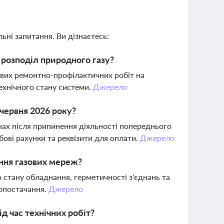
ьні запитання. Ви дізнаєтесь:
розподіл природного газу?
ових ремонтно-профілактичних робіт на
ехнічного стану системи.
Джерело
1 червня 2026 року?
онах після припинення діяльності попереднього
ові рахунки та реквізити для оплати.
Джерело
ання газових мереж?
 стану обладнання, герметичності з'єднань та
зопостачання.
Джерело
д час технічних робіт?