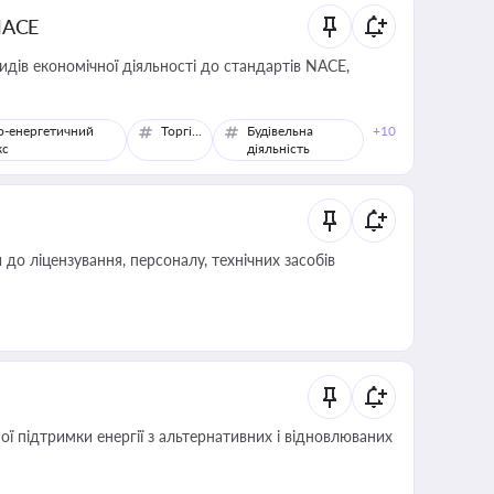
NACE
идів економічної діяльності до стандартів NACE,
о-енергетичний
Торгівля
Будівельна
+10
кс
діяльність
о ліцензування, персоналу, технічних засобів
 підтримки енергії з альтернативних і відновлюваних