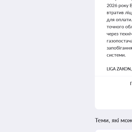
2026 року В
втратив ліц
для оплати.
точного обл
через техн
газопостач
запобігання
системи.
LIGA ZAKON
Теми, які мож