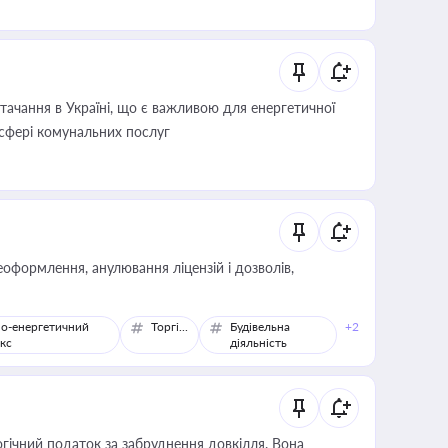
ачання в Україні, що є важливою для енергетичної
 сфері комунальних послуг
оформлення, анулювання ліцензій і дозволів,
о-енергетичний
Торгівля
Будівельна
+2
кс
діяльність
гічний податок за забруднення довкілля. Вона