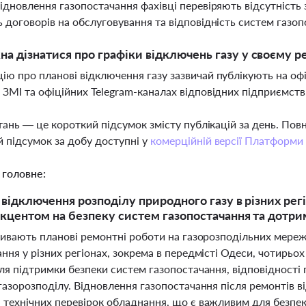
відновлення газопостачання фахівці перевіряють відсутність 
ь договорів на обслуговування та відповідність систем газо
а дізнатися про графіки відключень газу у своєму ре
ію про планові відключення газу зазвичай публікують на офі
 ЗМІ та офіційних Telegram-каналах відповідних підприємств
тань — це короткий підсумок змісту публікацій за день. По
 підсумок за добу доступні у
комерційній версії Платформи
 головне:
 відключення розподілу природного газу в різних рег
акцентом на безпеку систем газопостачання та дотри
тривають планові ремонтні роботи на газорозподільних мере
ння у різних регіонах, зокрема в передмісті Одеси, чотирьох 
ля підтримки безпеки систем газопостачання, відповідності 
газорозподілу. Відновлення газопостачання після ремонтів в
 технічних перевірок обладнання, що є важливим для безпек