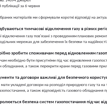
3 публікації за 6 червня
ібраних матеріалів ми сформували короткі відповіді на актуал
дбуваються тимчасові відключення газу в різних регі
і відключення газу пов’язані з проведенням планових ремон
одільних мережах для забезпечення їх безпеки та надійності
ібно зробити споживачам перед відновленням газоп
ам необхідно бути присутніми під час відновлення газопос
и обладнання, а також перекрити крани перед газовими при
ументи та договори важливі для безпечного користу
мати укладені договори на розподіл природного газу та на
азопостачання, а також відповідність газового обладнання п
ролюється безпека систем газопостачання під час ві