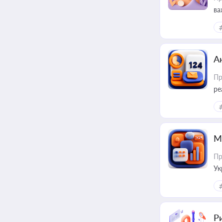
ва
за
А
Пр
ре
М
Пр
Ук
ін
Ри