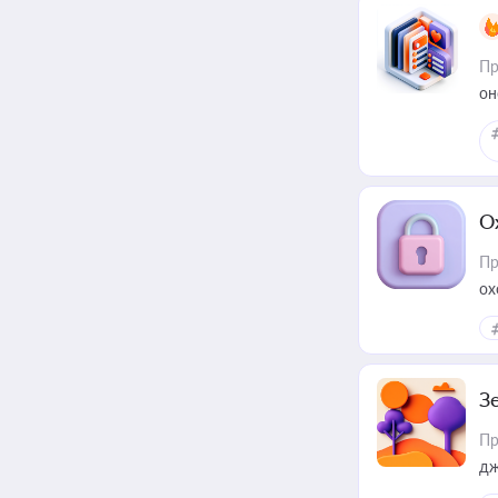
Пр
он
О
Пр
ох
З
Пр
дж