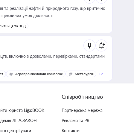
 та реалізації нафти й природного газу, що критично
ліцензійних умов діяльності
Митниця та ЗЕД
цтв, включно з дозволами, перевірками, стандартами
рт
Агропромисловий комплекс
Металургія
+2
Співробітництво
айти юриста Liga:BOOK
Партнерська мережа
адемія ЛІГА:ЗАКОН
Реклама та PR
и в центрі уваги
Контакти