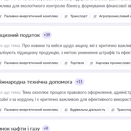
жлива для екологічного контролю бізнесу, формування фінансової 
конодавства
Паливно-енергетичний комплекс
Транспорт
Агропромисловий 
кцизний податок
+39
о що тема:
Про новини та кейси щодо акцизу, які є критично важли
алізують підакцизну продукцію, з метою уникнення штрафів та ефек
Паливно-енергетичний комплекс
Торгівля
Харчова промисловіс
іжнародна технічна допомога
+11
о що тема:
Тема охоплює процеси правового оформлення, адміністр
раїні з-за кордону, і є критично важливою для ефективного використ
фраструктурних проєктів
Паливно-енергетичний комплекс
Будівельна діяльність
Транспо
нок нафти і газу
+9