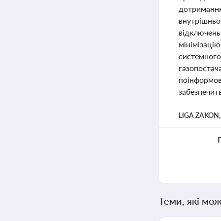
дотриманню
внутрішньо
відключень 
мінімізацію
системного
газопостача
поінформов
забезпечить
LIGA ZAKON
Теми, які мож