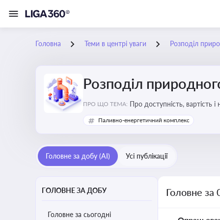
Головна
Теми в центрі уваги
Розподіл приро
Розподіл природного
Про доступність, вартість і
ПРО ЩО ТЕМА:
Паливно-енергетичний комплекс
Головне за добу (AI)
Усі публікації
ГОЛОВНЕ ЗА ДОБУ
Головне за 
Головне за сьогодні
Опрацьова