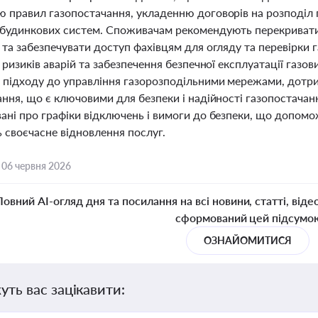
 правил газопостачання, укладенню договорів на розподіл 
будинкових систем. Споживачам рекомендують перекривати 
та забезпечувати доступ фахівцям для огляду та перевірки г
 ризиків аварій та забезпечення безпечної експлуатації газ
 підходу до управління газорозподільними мережами, дотри
ння, що є ключовими для безпеки і надійності газопостачан
ані про графіки відключень і вимоги до безпеки, що допомо
 своєчасне відновлення послуг.
,
06 червня 2026
Повний AI-огляд дня та посилання на всі новини, статті, віде
сформований цей підсумо
ОЗНАЙОМИТИСЯ
уть вас зацікавити: