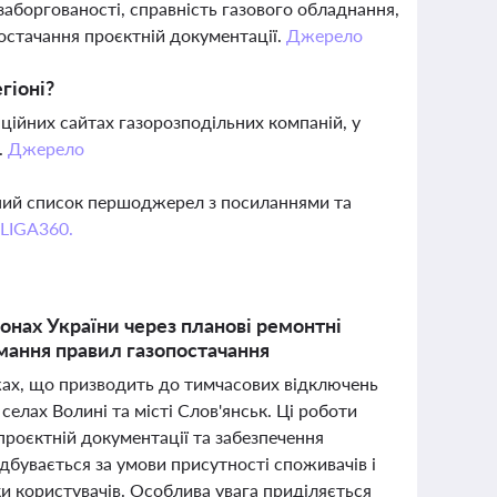
заборгованості, справність газового обладнання,
постачання проєктній документації.
Джерело
гіоні?
ційних сайтах газорозподільних компаній, у
.
Джерело
вний список першоджерел з посиланнями та
 LIGA360.
іонах України через планові ремонтні
мання правил газопостачання
жах, що призводить до тимчасових відключень
селах Волині та місті Слов'янськ. Ці роботи
проєктній документації та забезпечення
ідбувається за умови присутності споживачів і
и користувачів. Особлива увага приділяється