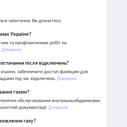
ьні запитання. Ви дізнаєтесь:
онах України?
тних та профілактичних робіт на
.
Джерело
остачання після відключень?
тачання, забезпечити доступ фахівцям для
ладами під час відключень.
Джерело
вання газом?
 технічне обслуговування внутрішньобудинкових
роєктній документації.
Джерело
дновлення газу?