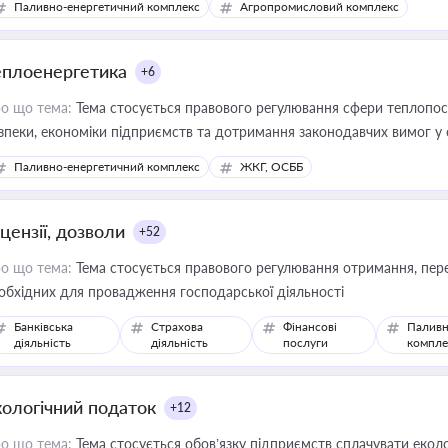
Паливно-енергетичний комплекс
Агропромисловий комплекс
еплоенергетика
+6
о що тема:
Тема стосується правового регулювання сфери теплопост
зпеки, економіки підприємств та дотримання законодавчих вимог у
Паливно-енергетичний комплекс
ЖКГ, ОСББ
цензії, дозволи
+52
о що тема:
Тема стосується правового регулювання отримання, пере
обхідних для провадження господарської діяльності
Банківська
Страхова
Фінансові
Паливн
діяльність
діяльність
послуги
компле
кологічний податок
+12
о що тема:
Тема стосується обов’язку підприємств сплачувати еколо