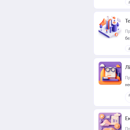
Т
Пр
бе
Лі
Пр
не
Е
Пр