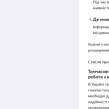
Під час 
наявніст
Де можн
Інформац
місцевих
Кожне з пи
розширений
Стисло про
Тимчасові
роботи з 
В Україні 
газопостача
необхідні д
надійності 
проведення