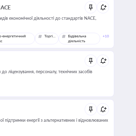
NACE
идів економічної діяльності до стандартів NACE,
о-енергетичний
Торгівля
Будівельна
+10
кс
діяльність
о ліцензування, персоналу, технічних засобів
 підтримки енергії з альтернативних і відновлюваних