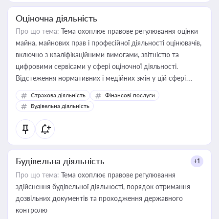
Оціночна діяльність
Про що тема:
Тема охоплює правове регулювання оцінки
майна, майнових прав і професійної діяльності оцінювачів,
включно з кваліфікаційними вимогами, звітністю та
цифровими сервісами у сфері оціночної діяльності.
Відстеження нормативних і медійних змін у цій сфері
корисне для власника бізнесу, керівника, юриста або
Страхова діяльність
Фінансові послуги
бухгалтера під час оподаткування, приватизації, оренди
Будівельна діяльність
державного майна, корпоративних угод і перевірки
статусу суб'єктів оціночної діяльності
Будівельна діяльність
+1
Про що тема:
Тема охоплює правове регулювання
здійснення будівельної діяльності, порядок отримання
дозвільних документів та проходження державного
контролю