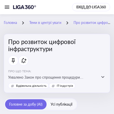
ВХІД ДО LIGA360
Головна
Теми в центрі уваги
Про розвиток цифрової інфраструктури
Про розвиток цифрової
інфраструктури
ПРО ЩО ТЕМА:
Ухвалено Закон про спрощення процедури
відведення земельних ділянок для розвитку цифрової
Будівельна діяльність
IT-індустрія
інфраструктури
Головне за добу (AI)
Усі публікації