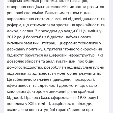
зокрема земельні реформи, колективізацію,
створення спеціальних економічних зон та розвиток
ринкової економіки. Важливим етапом стало
впровадження системи сімейної відповідальності та
реформ, що стимулювали зростання врожайності та
доходів селян. З приходом до влади Сі Цзіньпіна у
2012 році боротьба з бідністю набула нового
імпульсу завдяки інтеграції цифрових технологій у
державну політику. Стратегія "точного скорочення
бідності" базується на цифровій інфраструктурі, яка
дозволяє збирати та аналізувати дані про бідні
домогосподарства, розробляти індивідуальні плани
підтримки та здійснювати моніторинг результатів.
Це забезпечило значне підвищення прозорості,
ефективності та адресності допомоги, що стало
ключовим фактором у зниженні рівня крайньої
бідності. Правова база, сформована з 1978 року і
посилена у XXI столітті, закріплює ці підходи,
включаючи конституційні гарантії, закони про