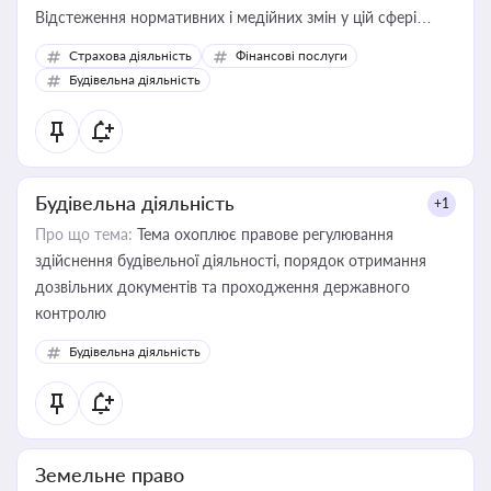
Відстеження нормативних і медійних змін у цій сфері
корисне для власника бізнесу, керівника, юриста або
Страхова діяльність
Фінансові послуги
бухгалтера під час оподаткування, приватизації, оренди
Будівельна діяльність
державного майна, корпоративних угод і перевірки
статусу суб'єктів оціночної діяльності
Будівельна діяльність
+1
Про що тема:
Тема охоплює правове регулювання
здійснення будівельної діяльності, порядок отримання
дозвільних документів та проходження державного
контролю
Будівельна діяльність
Земельне право