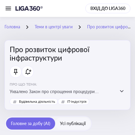
ВХІД ДО LIGA360
Головна
Теми в центрі уваги
Про розвиток цифрової інфраструктури
Про розвиток цифрової
інфраструктури
ПРО ЩО ТЕМА:
Ухвалено Закон про спрощення процедури
відведення земельних ділянок для розвитку цифрової
Будівельна діяльність
IT-індустрія
інфраструктури
Головне за добу (AI)
Усі публікації