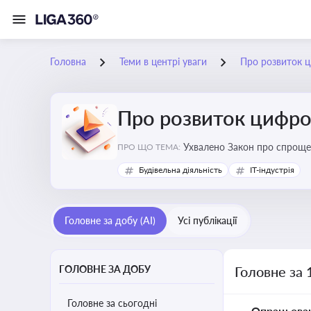
Головна
Теми в центрі уваги
Про розвиток ц
Про розвиток цифро
Ухвалено Закон про спроще
ПРО ЩО ТЕМА:
Будівельна діяльність
IT-індустрія
Головне за добу (AI)
Усі публікації
ГОЛОВНЕ ЗА ДОБУ
Головне за 
Головне за сьогодні
Опрацьова