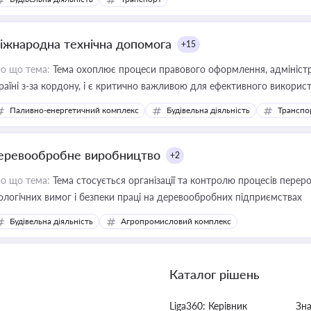
іжнародна технічна допомога
+15
о що тема:
Тема охоплює процеси правового оформлення, адміністр
раїні з-за кордону, і є критично важливою для ефективного використ
фраструктурних проєктів
Паливно-енергетичний комплекс
Будівельна діяльність
Транспо
еревообробне виробництво
+2
о що тема:
Тема стосується організації та контролю процесів перер
ологічних вимог і безпеки праці на деревообробних підприємствах
Будівельна діяльність
Агропромисловий комплекс
Каталог рішень
Liga360: Керівник
Зн