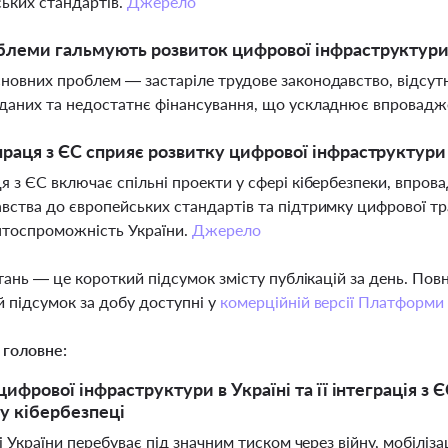
ьких стандартів.
Джерело
блеми гальмують розвиток цифрової інфраструктури 
новних проблем — застаріле трудове законодавство, відсутні
даних та недостатнє фінансування, що ускладнює впровад
праця з ЄС сприяє розвитку цифрової інфраструктури 
я з ЄС включає спільні проекти у сфері кібербезпеки, впров
вства до європейських стандартів та підтримку цифрової тра
нтоспроможність України.
Джерело
тань — це короткий підсумок змісту публікацій за день. По
 підсумок за добу доступні у
комерційній версії Платформи
 головне:
ифрової інфраструктури в Україні та її інтеграція з 
 у кібербезпеці
 України перебуває під значним тиском через війну, мобіліз