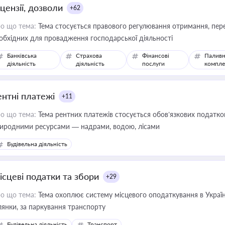
цензії, дозволи
+62
о що тема:
Тема стосується правового регулювання отримання, пере
обхідних для провадження господарської діяльності
Банківська
Страхова
Фінансові
Паливн
діяльність
діяльність
послуги
компле
ентні платежі
+11
о що тема:
Тема рентних платежів стосується обов’язкових податков
иродними ресурсами — надрами, водою, лісами
Будівельна діяльність
ісцеві податки та збори
+29
о що тема:
Тема охоплює систему місцевого оподаткування в Україні
ділянки, за паркування транспорту
Будівельна діяльність
Транспорт