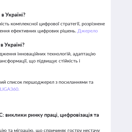
в Україні?
сть комплексної цифрової стратегії, розрізнене
ження ефективних цифрових рішень.
Джерело
в Україні?
адження інноваційних технологій, адаптацію
нсформації, що підвищує стійкість і
вний список першоджерел з посиланнями та
 LIGA360.
ЄС: виклики ринку праці, цифровізація та
ацію та міграцію, що спричиняє гостру нестачу