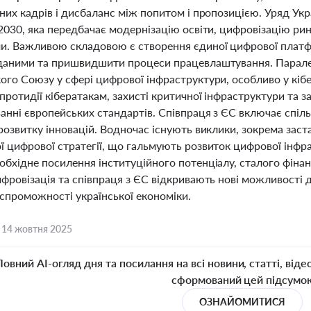
аних кадрів і дисбаланс між попитом і пропозицією. Уряд Ук
2030, яка передбачає модернізацію освіти, цифровізацію ри
и. Важливою складовою є створення єдиної цифрової платф
даними та пришвидшити процеси працевлаштування. Парале
го Союзу у сфері цифрової інфраструктури, особливо у кібе
протидії кібератакам, захисті критичної інфраструктури та 
анні європейських стандартів. Співпраця з ЄС включає спі
розвитку інновацій. Водночас існують виклики, зокрема заст
ї цифрової стратегії, що гальмують розвиток цифрової інфра
бхідне посилення інституційного потенціалу, сталого фінанс
ифровізація та співпраця з ЄС відкривають нові можливості 
спроможності української економіки.
,
14 жовтня 2025
Повний AI-огляд дня та посилання на всі новини, статті, віде
сформований цей підсумо
ОЗНАЙОМИТИСЯ