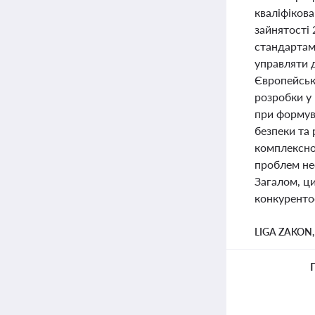
кваліфіков
зайнятості 
стандартам
управляти 
Європейсько
розробки у 
при формув
безпеки та 
комплексно
проблем нео
Загалом, ц
конкуренто
LIGA ZAKON