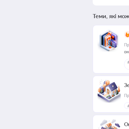
Теми, які мож
Пр
он
З
Пр
О