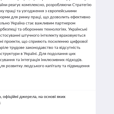
раїни реагує комплексно, розробляючи Стратегію
нку праці та узгодження з європейськими
орми для ринку праці, що дозволить ефективно
льно Україна стає важливим партнером
рбезпеці та оборонних технологіях. Українські
застосуванні штучного інтелекту враховуються
льні проекти, що сприяють посиленню цифрової
аріле трудове законодавство та відсутність
структури в Україні. Для подолання цих
ування та інтеграція інклюзивних підходів.
для розвитку людського капіталу та підвищення
о, офіційні джерела, на основі яких
к