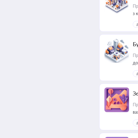
Пр
з 
ме
пр
Б
Пр
до
З
Пр
ва
ре