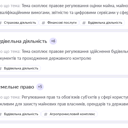
о що тема:
Тема охоплює правове регулювання оцінки майна, майнови
кваліфікаційними вимогами, звітністю та цифровими сервісами у сфер
дійних змін у цій сфері корисне для власника бізнесу, керівника, юр
Страхова діяльність
Фінансові послуги
Будівельна діяльність
иватизації, оренди державного майна, корпоративних угод і перевірки
удівельна діяльність
+6
о що тема:
Тема охоплює правове регулювання здійснення будівельн
кументів та проходження державного контролю
Будівельна діяльність
емельне право
+5
о що тема:
Регулювання прав та обов’язків суб’єктів у сфері корист
жливим для захисту майнових прав власників, орендарів та держави
сурсами
Будівельна діяльність
Агропромисловий комплекс