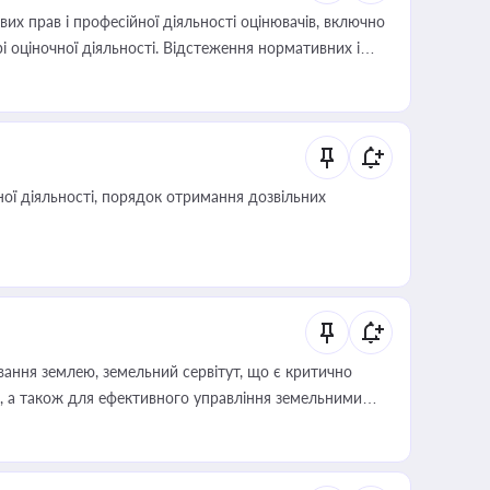
х прав і професійної діяльності оцінювачів, включно
і оціночної діяльності. Відстеження нормативних і
иста або бухгалтера під час оподаткування,
 статусу суб'єктів оціночної діяльності
ої діяльності, порядок отримання дозвільних
ування землею, земельний сервітут, що є критично
, а також для ефективного управління земельними