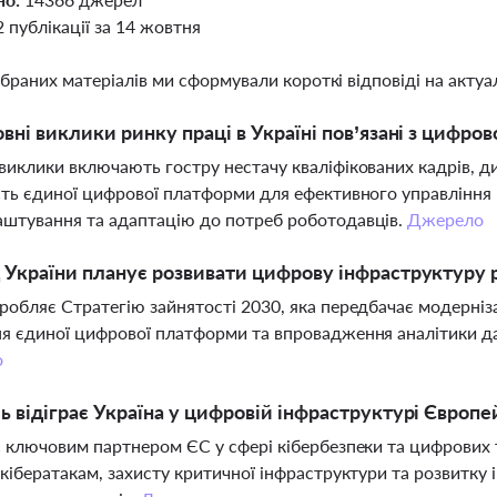
2 публікації за 14 жовтня
ібраних матеріалів ми сформували короткі відповіді на актуал
овні виклики ринку праці в Україні пов’язані з цифр
виклики включають гостру нестачу кваліфікованих кадрів, д
сть єдиної цифрової платформи для ефективного управління
штування та адаптацію до потреб роботодавців.
Джерело
 України планує розвивати цифрову інфраструктуру 
робляє Стратегію зайнятості 2030, яка передбачає модерніза
я єдиної цифрової платформи та впровадження аналітики д
о
ь відіграє Україна у цифровій інфраструктурі Європ
є ключовим партнером ЄС у сфері кібербезпеки та цифрових т
 кібератакам, захисту критичної інфраструктури та розвитку