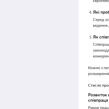
європейс
Які про
Серед ос
ведення 
Як спів
Співпрац
законода
конкуре
Кожне з пи
розширений
Стисло про
Розвиток ц
співпраця
Ринок праці