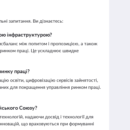
ьні запитання. Ви дізнаєтесь:
овою інфраструктурою?
исбаланс між попитом і пропозицією, а також
 ринком праці. Це ускладнює швидке
ринку праці?
цію освіти, цифровізацію сервісів зайнятості,
аних для покращення управління ринком праці.
ейського Союзу?
ехнологій, надаючи досвід і технології для
 інновацій, що враховуються при формуванні