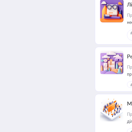
Лі
Пр
не
Р
Пр
пр
М
Пр