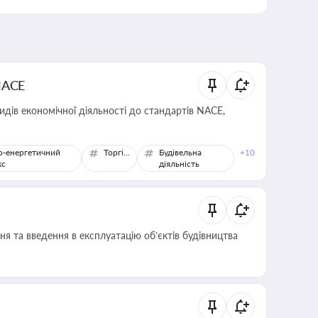
NACE
идів економічної діяльності до стандартів NACE,
о-енергетичний
Торгівля
Будівельна
+10
кс
діяльність
я та введення в експлуатацію об’єктів будівництва