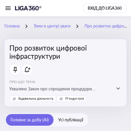
ВХІД ДО LIGA360
Головна
Теми в центрі уваги
Про розвиток цифрової інфраструктури
Про розвиток цифрової
інфраструктури
ПРО ЩО ТЕМА:
Ухвалено Закон про спрощення процедури
відведення земельних ділянок для розвитку цифрової
Будівельна діяльність
IT-індустрія
інфраструктури
Головне за добу (AI)
Усі публікації