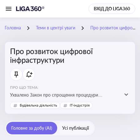
ВХІД ДО LIGA360
Головна
Теми в центрі уваги
Про розвиток цифрової інфраструктури
Про розвиток цифрової
інфраструктури
ПРО ЩО ТЕМА:
Ухвалено Закон про спрощення процедури
відведення земельних ділянок для розвитку цифрової
Будівельна діяльність
IT-індустрія
інфраструктури
Головне за добу (AI)
Усі публікації