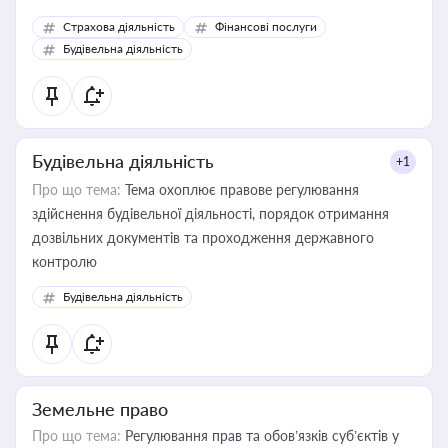
корисне для власника бізнесу, керівника, юриста або
Страхова діяльність
Фінансові послуги
бухгалтера під час оподаткування, приватизації, оренди
Будівельна діяльність
державного майна, корпоративних угод і перевірки
статусу суб'єктів оціночної діяльності
Будівельна діяльність
+1
Про що тема:
Тема охоплює правове регулювання
здійснення будівельної діяльності, порядок отримання
дозвільних документів та проходження державного
контролю
Будівельна діяльність
Земельне право
Про що тема:
Регулювання прав та обов’язків суб’єктів у