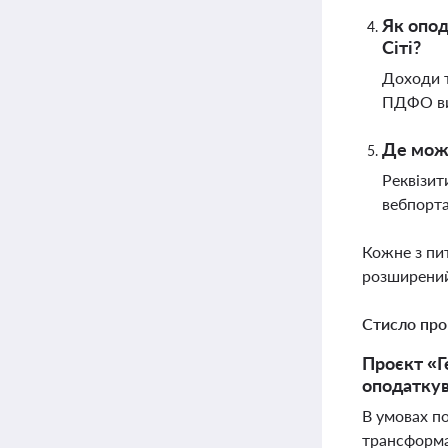
Як опод
Сіті?
Доходи т
ПДФО ви
Де можн
Реквізит
вебпорта
Кожне з пи
розширений
Стисло про
Проєкт «Г
оподаткув
В умовах по
трансформац