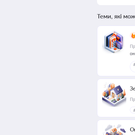
Теми, які мож
Пр
он
З
Пр
О