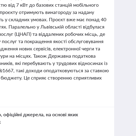
ю від 7 кВт до базових станцій мобільного
ки проєкту отримують винагороду за надану
ь у складних умовах. Проєкт вже має понад 40
тях. Паралельно у Львівській області відбулася
послуг (ЦНАП) та віддалених робочих місць, де
 послуг та покращення якості обслуговування
ження нових сервісів, електронної черги та
тури на місцях. Також Державна податкова
иків, які перебувають у трудових відносинах із
у №1667, такі доходи оподатковуються за ставкою
в бюджету. Це сприяє створенню сприятливих
о, офіційні джерела, на основі яких
к