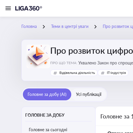
Головна
Теми в центрі уваги
Про розвиток ц
Про розвиток цифро
Ухвалено Закон про спроще
ПРО ЩО ТЕМА:
Будівельна діяльність
IT-індустрія
Головне за добу (AI)
Усі публікації
ГОЛОВНЕ ЗА ДОБУ
Головне за 
Головне за сьогодні
Опрацьова