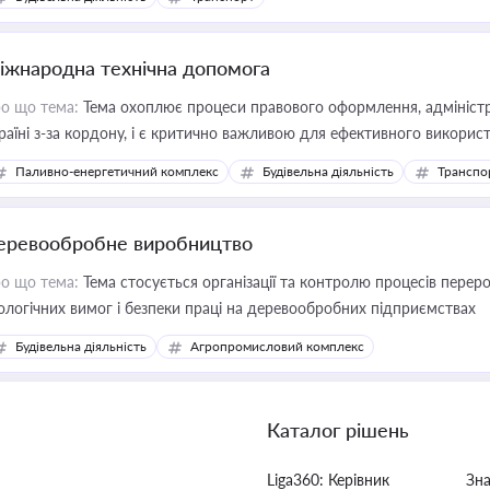
іжнародна технічна допомога
о що тема:
Тема охоплює процеси правового оформлення, адміністр
раїні з-за кордону, і є критично важливою для ефективного використ
фраструктурних проєктів
Паливно-енергетичний комплекс
Будівельна діяльність
Транспо
еревообробне виробництво
о що тема:
Тема стосується організації та контролю процесів перер
ологічних вимог і безпеки праці на деревообробних підприємствах
Будівельна діяльність
Агропромисловий комплекс
Каталог рішень
Liga360: Керівник
Зн