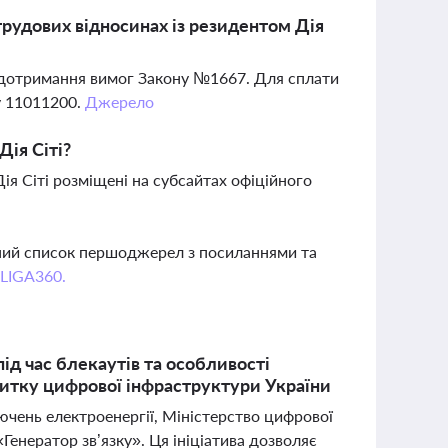
трудових відносинах із резидентом Дія
 дотримання вимог Закону №1667. Для сплати
у 11011200.
Джерело
ія Сіті?
ія Сіті розміщені на субсайтах офіційного
вний список першоджерел з посиланнями та
 LIGA360.
ід час блекаутів та особливості
звитку цифрової інфраструктури України
лючень електроенергії, Міністерство цифрової
енератор зв’язку». Ця ініціатива дозволяє