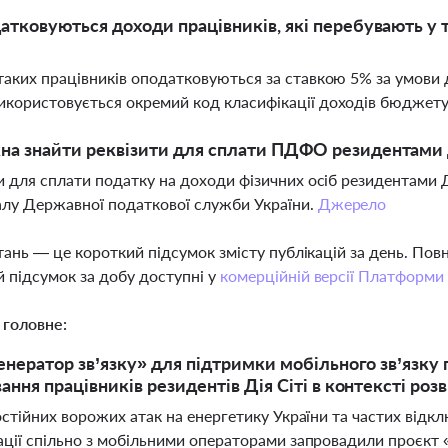
атковуються доходи працівників, які перебувають у 
аких працівників оподатковуються за ставкою 5% за умови
користовується окремий код класифікації доходів бюджет
а знайти реквізити для сплати ПДФО резидентами Д
и для сплати податку на доходи фізичних осіб резидентами Д
лу Державної податкової служби України.
Джерело
тань — це короткий підсумок змісту публікацій за день. По
 підсумок за добу доступні у
комерційній версії Платформи
 головне:
енератор зв’язку» для підтримки мобільного зв’язку п
ання працівників резидентів Дія Сіті в контексті ро
стійних ворожих атак на енергетику України та частих відк
ії спільно з мобільними операторами запровадили проєкт «Г