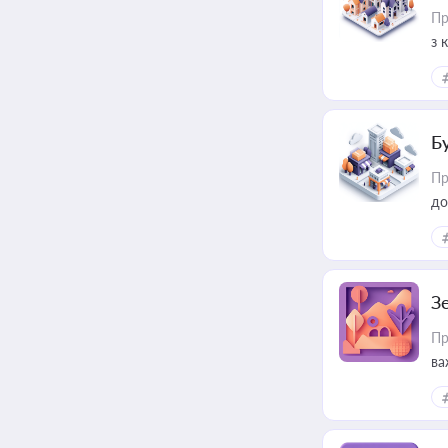
Пр
з 
ме
пр
Б
Пр
до
З
Пр
ва
ре