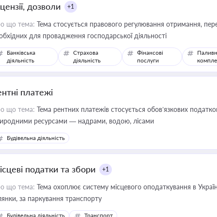
цензії, дозволи
+1
о що тема:
Тема стосується правового регулювання отримання, пере
обхідних для провадження господарської діяльності
Банківська
Страхова
Фінансові
Паливн
діяльність
діяльність
послуги
компле
ентні платежі
о що тема:
Тема рентних платежів стосується обов’язкових податков
иродними ресурсами — надрами, водою, лісами
Будівельна діяльність
ісцеві податки та збори
+1
о що тема:
Тема охоплює систему місцевого оподаткування в Україні
ділянки, за паркування транспорту
Будівельна діяльність
Транспорт