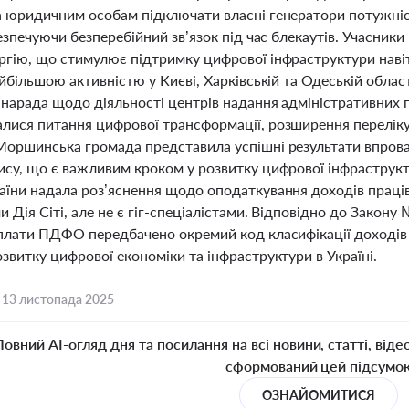
а юридичним особам підключати власні генератори потужніст
безпечуючи безперебійний зв’язок під час блекаутів. Учасни
ргію, що стимулює підтримку цифрової інфраструктури навіт
айбільшою активністю у Києві, Харківській та Одеській облас
 нарада щодо діяльності центрів надання адміністративних 
лися питання цифрової трансформації, розширення переліку
Моршинська громада представила успішні результати впровад
ису, що є важливим кроком у розвитку цифрової інфраструк
їни надала роз’яснення щодо оподаткування доходів працівн
 Дія Сіті, але не є гіг-спеціалістами. Відповідно до Закон
сплати ПДФО передбачено окремий код класифікації доході
звитку цифрової економіки та інфраструктури в Україні.
,
13 листопада 2025
Повний AI-огляд дня та посилання на всі новини, статті, віде
сформований цей підсумо
ОЗНАЙОМИТИСЯ