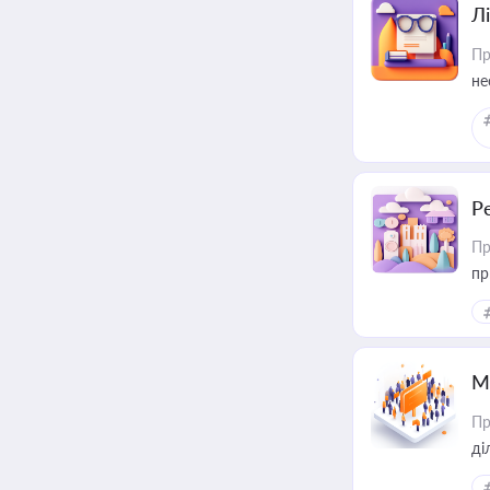
Лі
Пр
не
Р
Пр
пр
М
Пр