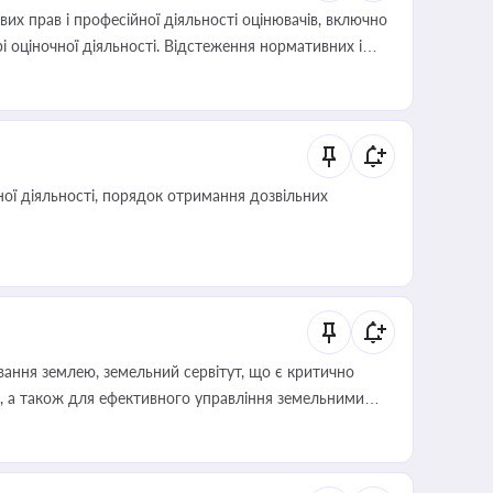
х прав і професійної діяльності оцінювачів, включно
і оціночної діяльності. Відстеження нормативних і
иста або бухгалтера під час оподаткування,
 статусу суб'єктів оціночної діяльності
ої діяльності, порядок отримання дозвільних
ування землею, земельний сервітут, що є критично
, а також для ефективного управління земельними