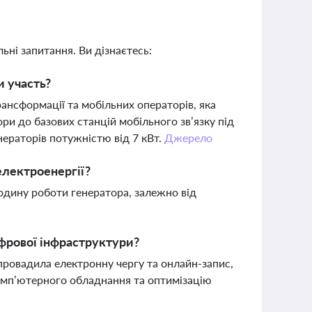
ьні запитання. Ви дізнаєтесь:
и участь?
рансформації та мобільних операторів, яка
и до базових станцій мобільного зв’язку під
нераторів потужністю від 7 кВт.
Джерело
електроенергії?
одину роботи генератора, залежно від
фрової інфраструктури?
ровадила електронну чергу та онлайн-запис,
омп’ютерного обладнання та оптимізацію