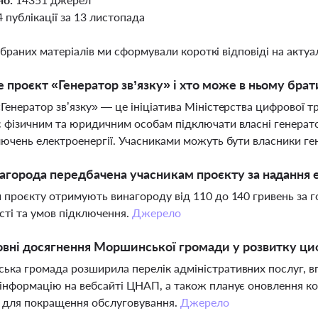
4 публікації за 13 листопада
ібраних матеріалів ми сформували короткі відповіді на актуал
 проєкт «Генератор зв’язку» і хто може в ньому брат
Генератор зв’язку» — це ініціатива Міністерства цифрової т
 фізичним та юридичним особам підключати власні генератор
лючень електроенергії. Учасниками можуть бути власники ге
агорода передбачена учасникам проєкту за надання 
 проєкту отримують винагороду від 110 до 140 гривень за г
ті та умов підключення.
Джерело
овні досягнення Моршинської громади у розвитку ци
ка громада розширила перелік адміністративних послуг, вп
інформацію на вебсайті ЦНАП, а також планує оновлення к
 для покращення обслуговування.
Джерело