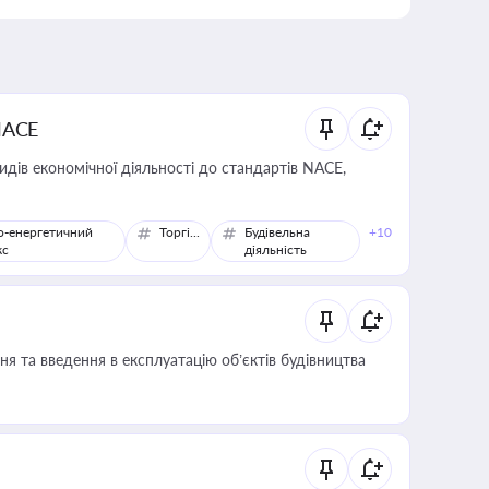
NACE
идів економічної діяльності до стандартів NACE,
о-енергетичний
Торгівля
Будівельна
+10
кс
діяльність
я та введення в експлуатацію об’єктів будівництва