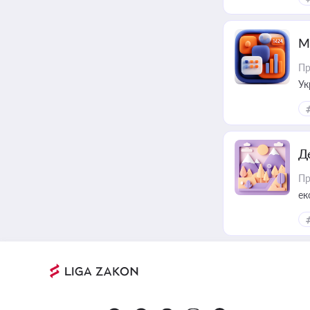
М
Пр
Ук
ін
Д
Пр
ек