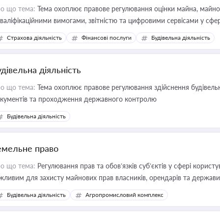
о що тема:
Тема охоплює правове регулювання оцінки майна, майнови
кваліфікаційними вимогами, звітністю та цифровими сервісами у сфер
дійних змін у цій сфері корисне для власника бізнесу, керівника, юр
Страхова діяльність
Фінансові послуги
Будівельна діяльність
иватизації, оренди державного майна, корпоративних угод і перевірки
удівельна діяльність
о що тема:
Тема охоплює правове регулювання здійснення будівельн
кументів та проходження державного контролю
Будівельна діяльність
емельне право
о що тема:
Регулювання прав та обов’язків суб’єктів у сфері корист
жливим для захисту майнових прав власників, орендарів та держави
сурсами
Будівельна діяльність
Агропромисловий комплекс