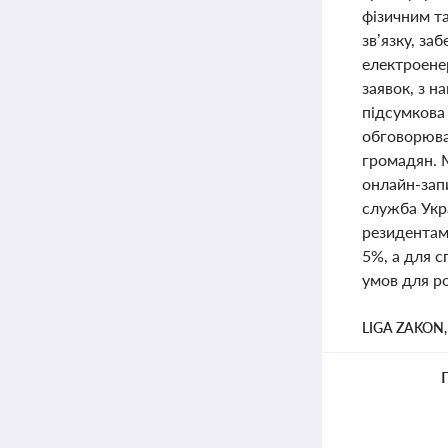
фізичним т
зв’язку, за
електроене
заявок, з н
підсумкова
обговорюва
громадян. 
онлайн-зап
служба Укра
резидентами
5%, а для 
умов для ро
LIGA ZAKON