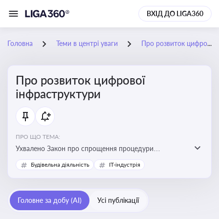
ВХІД ДО LIGA360
Головна
Теми в центрі уваги
Про розвиток цифрової інфраструктури
Про розвиток цифрової
інфраструктури
ПРО ЩО ТЕМА:
Ухвалено Закон про спрощення процедури
відведення земельних ділянок для розвитку цифрової
Будівельна діяльність
IT-індустрія
інфраструктури
Головне за добу (AI)
Усі публікації