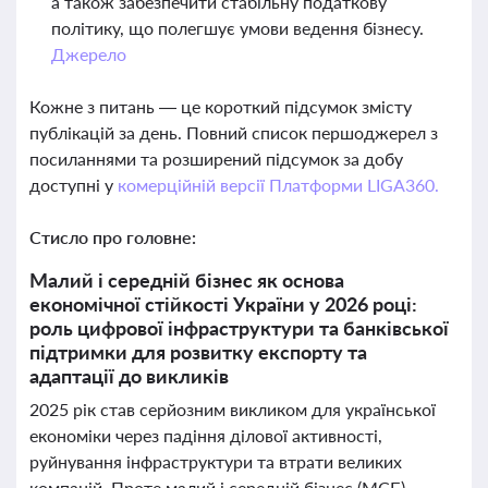
а також забезпечити стабільну податкову
політику, що полегшує умови ведення бізнесу.
Джерело
Кожне з питань — це короткий підсумок змісту
публікацій за день. Повний список першоджерел з
посиланнями та розширений підсумок за добу
доступні у
комерційній версії Платформи LIGA360.
Стисло про головне:
Малий і середній бізнес як основа
економічної стійкості України у 2026 році:
роль цифрової інфраструктури та банківської
підтримки для розвитку експорту та
адаптації до викликів
2025 рік став серйозним викликом для української
економіки через падіння ділової активності,
руйнування інфраструктури та втрати великих
компаній. Проте малий і середній бізнес (МСБ)