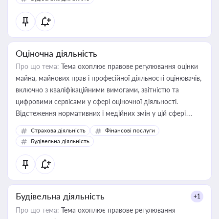
Оціночна діяльність
Про що тема:
Тема охоплює правове регулювання оцінки
майна, майнових прав і професійної діяльності оцінювачів,
включно з кваліфікаційними вимогами, звітністю та
цифровими сервісами у сфері оціночної діяльності.
Відстеження нормативних і медійних змін у цій сфері
корисне для власника бізнесу, керівника, юриста або
Страхова діяльність
Фінансові послуги
бухгалтера під час оподаткування, приватизації, оренди
Будівельна діяльність
державного майна, корпоративних угод і перевірки
статусу суб'єктів оціночної діяльності
Будівельна діяльність
+1
Про що тема:
Тема охоплює правове регулювання