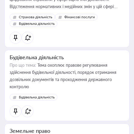
Відстеження нормативних і медійних змін у цій сфері
корисне для власника бізнесу, керівника, юриста або
Страхова діяльність
Фінансові послуги
бухгалтера під час оподаткування, приватизації, оренди
Будівельна діяльність
державного майна, корпоративних угод і перевірки
статусу суб'єктів оціночної діяльності
Будівельна діяльність
Про що тема:
Тема охоплює правове регулювання
здійснення будівельної діяльності, порядок отримання
дозвільних документів та проходження державного
контролю
Будівельна діяльність
Земельне право