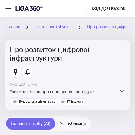
ВХІД ДО LIGA360
Головна
Теми в центрі уваги
Про розвиток цифрової інфраструктури
Про розвиток цифрової
інфраструктури
ПРО ЩО ТЕМА:
Ухвалено Закон про спрощення процедури
відведення земельних ділянок для розвитку цифрової
Будівельна діяльність
IT-індустрія
інфраструктури
Головне за добу (AI)
Усі публікації