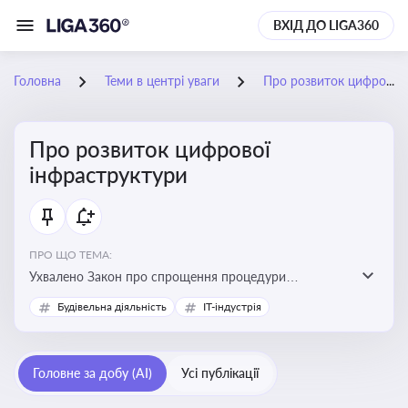
ВХІД ДО LIGA360
Головна
Теми в центрі уваги
Про розвиток цифрової інфраструктури
Про розвиток цифрової
інфраструктури
ПРО ЩО ТЕМА:
Ухвалено Закон про спрощення процедури
відведення земельних ділянок для розвитку цифрової
Будівельна діяльність
IT-індустрія
інфраструктури
Головне за добу (AI)
Усі публікації