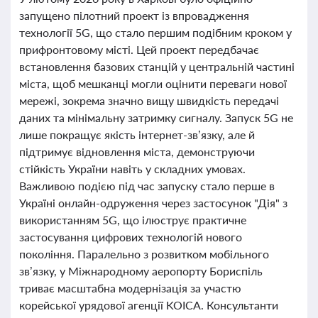
запущено пілотний проект із впровадження
технології 5G, що стало першим подібним кроком у
прифронтовому місті. Цей проект передбачає
встановлення базових станцій у центральній частині
міста, щоб мешканці могли оцінити переваги нової
мережі, зокрема значно вищу швидкість передачі
даних та мінімальну затримку сигналу. Запуск 5G не
лише покращує якість інтернет-зв’язку, але й
підтримує відновлення міста, демонструючи
стійкість України навіть у складних умовах.
Важливою подією під час запуску стало перше в
Україні онлайн-одруження через застосунок "Дія" з
використанням 5G, що ілюструє практичне
застосування цифрових технологій нового
покоління. Паралельно з розвитком мобільного
зв’язку, у Міжнародному аеропорту Бориспіль
триває масштабна модернізація за участю
корейської урядової агенції KOICA. Консультанти