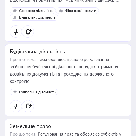
корисне для власника бізнесу, керівника, юриста або
Страхова діяльність
Фінансові послуги
бухгалтера під час оподаткування, приватизації, оренди
Будівельна діяльність
державного майна, корпоративних угод і перевірки
статусу суб'єктів оціночної діяльності
Будівельна діяльність
Про що тема:
Тема охоплює правове регулювання
здійснення будівельної діяльності, порядок отримання
дозвільних документів та проходження державного
контролю
Будівельна діяльність
Земельне право
Про що тема:
Регулювання прав та обов’язків суб’єктів у