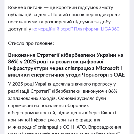
Кожне з питань — це короткий підсумок змісту
публікацій за день. Повний список першоджерел з
посиланнями та розширений підсумок за добу
доступні у
комерційній версії Платформи LIGA360.
Стисло про головне:
Виконання Стратегії кібербезпеки України на
86% у 2025 році та розвиток цифрової
інфраструктури через співпрацю з Microsoft і
виклики енергетичної угоди Чорногорії з ОАЕ
У 2025 році Україна досягла значного прогресу у
реалізації Стратегії кібербезпеки, виконуючи 86%
запланованих заходів. Основні зусилля були
спрямовані на посилення оборонних
кіберспроможностей, підвищення кіберстійкості
критичної інфраструктури та покращення
міжнародної співпраці з ЄС і НАТО. Впровадження
нових інструментів для виявлення та нейтралізації