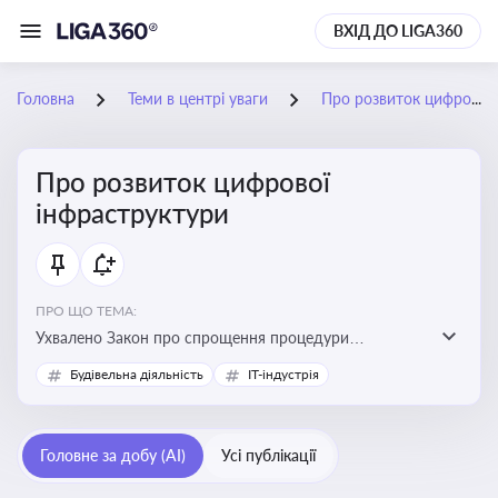
ВХІД ДО LIGA360
Головна
Теми в центрі уваги
Про розвиток цифрової інфраструктури
Про розвиток цифрової
інфраструктури
ПРО ЩО ТЕМА:
Ухвалено Закон про спрощення процедури
відведення земельних ділянок для розвитку цифрової
Будівельна діяльність
IT-індустрія
інфраструктури
Головне за добу (AI)
Усі публікації