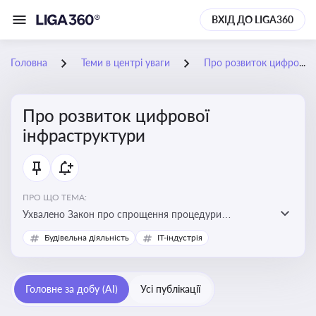
ВХІД ДО LIGA360
Головна
Теми в центрі уваги
Про розвиток цифрової інфраструктури
Про розвиток цифрової
інфраструктури
ПРО ЩО ТЕМА:
Ухвалено Закон про спрощення процедури
відведення земельних ділянок для розвитку цифрової
Будівельна діяльність
IT-індустрія
інфраструктури
Головне за добу (AI)
Усі публікації