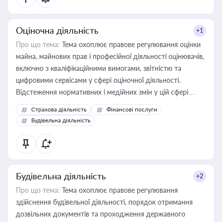
Оціночна діяльність
+1
Про що тема:
Тема охоплює правове регулювання оцінки
майна, майнових прав і професійної діяльності оцінювачів,
включно з кваліфікаційними вимогами, звітністю та
цифровими сервісами у сфері оціночної діяльності.
Відстеження нормативних і медійних змін у цій сфері
корисне для власника бізнесу, керівника, юриста або
Страхова діяльність
Фінансові послуги
бухгалтера під час оподаткування, приватизації, оренди
Будівельна діяльність
державного майна, корпоративних угод і перевірки
статусу суб'єктів оціночної діяльності
Будівельна діяльність
+2
Про що тема:
Тема охоплює правове регулювання
здійснення будівельної діяльності, порядок отримання
дозвільних документів та проходження державного