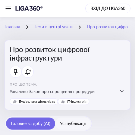
ВХІД ДО LIGA360
Головна
Теми в центрі уваги
Про розвиток цифрової інфраструктури
Про розвиток цифрової
інфраструктури
ПРО ЩО ТЕМА:
Ухвалено Закон про спрощення процедури
відведення земельних ділянок для розвитку цифрової
Будівельна діяльність
IT-індустрія
інфраструктури
Головне за добу (AI)
Усі публікації