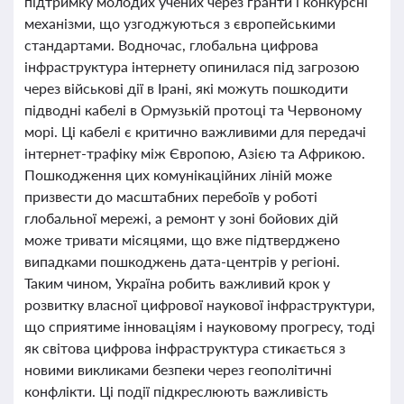
підтримку молодих учених через гранти і конкурсні
механізми, що узгоджуються з європейськими
стандартами. Водночас, глобальна цифрова
інфраструктура інтернету опинилася під загрозою
через військові дії в Ірані, які можуть пошкодити
підводні кабелі в Ормузькій протоці та Червоному
морі. Ці кабелі є критично важливими для передачі
інтернет-трафіку між Європою, Азією та Африкою.
Пошкодження цих комунікаційних ліній може
призвести до масштабних перебоїв у роботі
глобальної мережі, а ремонт у зоні бойових дій
може тривати місяцями, що вже підтверджено
випадками пошкоджень дата-центрів у регіоні.
Таким чином, Україна робить важливий крок у
розвитку власної цифрової наукової інфраструктури,
що сприятиме інноваціям і науковому прогресу, тоді
як світова цифрова інфраструктура стикається з
новими викликами безпеки через геополітичні
конфлікти. Ці події підкреслюють важливість