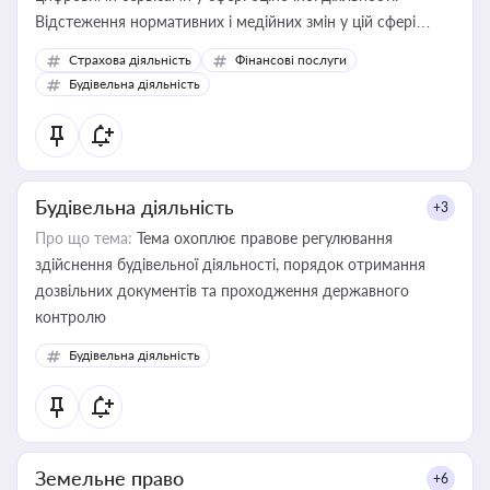
Відстеження нормативних і медійних змін у цій сфері
корисне для власника бізнесу, керівника, юриста або
Страхова діяльність
Фінансові послуги
бухгалтера під час оподаткування, приватизації, оренди
Будівельна діяльність
державного майна, корпоративних угод і перевірки
статусу суб'єктів оціночної діяльності
Будівельна діяльність
+3
Про що тема:
Тема охоплює правове регулювання
здійснення будівельної діяльності, порядок отримання
дозвільних документів та проходження державного
контролю
Будівельна діяльність
Земельне право
+6