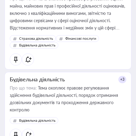
майна, майнових прав і професійної діяльності оцінювачів,
включно з кваліфікаційними вимогами, звітністю та
цифровими сервісами у сфері оціночної діяльності.
Відстеження нормативних і медійних змін у цій сфері
корисне для власника бізнесу, керівника, юриста або
Страхова діяльність
Фінансові послуги
бухгалтера під час оподаткування, приватизації, оренди
Будівельна діяльність
державного майна, корпоративних угод і перевірки
статусу суб'єктів оціночної діяльності
Будівельна діяльність
+3
Про що тема:
Тема охоплює правове регулювання
здійснення будівельної діяльності, порядок отримання
дозвільних документів та проходження державного
контролю
Будівельна діяльність