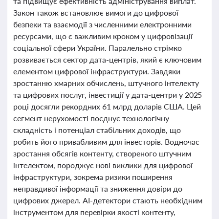
та підвищує ефективність адміністрування виплат.
Закон також встановлює вимоги до цифрової
безпеки та взаємодії з численними електронними
ресурсами, що є важливим кроком у цифровізації
соціальної сфери України. Паралельно стрімко
розвивається сектор дата-центрів, який є ключовим
елементом цифрової інфраструктури. Завдяки
зростанню хмарних обчислень, штучного інтелекту
та цифрових послуг, інвестиції у дата-центри у 2025
році досягли рекордних 61 млрд доларів США. Цей
сегмент нерухомості поєднує технологічну
складність і потенціал стабільних доходів, що
робить його привабливим для інвесторів. Водночас
зростання обсягів контенту, створеного штучним
інтелектом, породжує нові виклики для цифрової
інфраструктури, зокрема ризики поширення
неправдивої інформації та зниження довіри до
цифрових джерел. AI-детектори стають необхідним
інструментом для перевірки якості контенту,