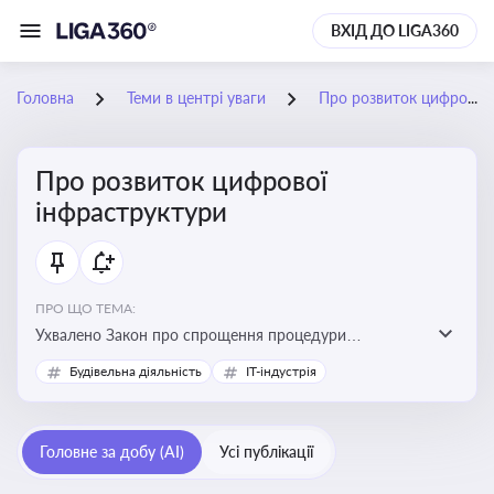
ВХІД ДО LIGA360
Головна
Теми в центрі уваги
Про розвиток цифрової інфраструктури
Про розвиток цифрової
інфраструктури
ПРО ЩО ТЕМА:
Ухвалено Закон про спрощення процедури
відведення земельних ділянок для розвитку цифрової
Будівельна діяльність
IT-індустрія
інфраструктури
Головне за добу (AI)
Усі публікації