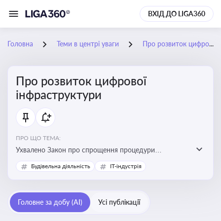
ВХІД ДО LIGA360
Головна
Теми в центрі уваги
Про розвиток цифрової інфраструктури
Про розвиток цифрової
інфраструктури
ПРО ЩО ТЕМА:
Ухвалено Закон про спрощення процедури
відведення земельних ділянок для розвитку цифрової
Будівельна діяльність
IT-індустрія
інфраструктури
Головне за добу (AI)
Усі публікації