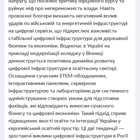
напругу, що посилює критику офіційного курсу та
руйнує міф про непереможність влади. Навіть
провоєнні блогери визнають негативний вплив
ударів по військовій та енергетичній інфраструктурі
на цифрові сервіси, що підкреслює важливість
стабільної цифрової інфраструктури для державної
безпеки та економіки. Водночас в Україні на
прикладі модернізації коледжу у Вінниці
демонструється позитивна динаміка розвитку
цифрової інфраструктури в освітньому секторі.
Оснащення сучасним STEM-обладнанням,
інтерактивними панелями, серверною
інфраструктурою та лабораторіями для системного
адміністрування створює умови для підготовки
фахівців, які відповідають вимогам сучасного
бізнесу та цифрової економіки. Такий підхід сприяє
підвищенню якості освіти та інтеграції України у
європейський освітній простір. Ці дві тенденції —
зростаючі виклики цифрової інфраструктури в Росії