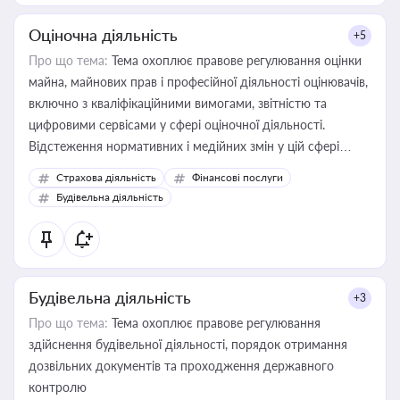
Оціночна діяльність
+5
Про що тема:
Тема охоплює правове регулювання оцінки
майна, майнових прав і професійної діяльності оцінювачів,
включно з кваліфікаційними вимогами, звітністю та
цифровими сервісами у сфері оціночної діяльності.
Відстеження нормативних і медійних змін у цій сфері
корисне для власника бізнесу, керівника, юриста або
Страхова діяльність
Фінансові послуги
бухгалтера під час оподаткування, приватизації, оренди
Будівельна діяльність
державного майна, корпоративних угод і перевірки
статусу суб'єктів оціночної діяльності
Будівельна діяльність
+3
Про що тема:
Тема охоплює правове регулювання
здійснення будівельної діяльності, порядок отримання
дозвільних документів та проходження державного
контролю