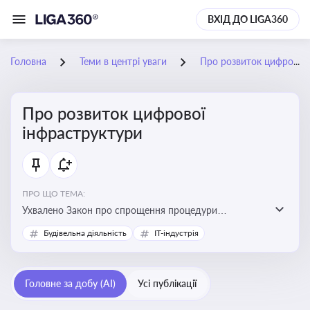
ВХІД ДО LIGA360
Головна
Теми в центрі уваги
Про розвиток цифрової інфраструктури
Про розвиток цифрової
інфраструктури
ПРО ЩО ТЕМА:
Ухвалено Закон про спрощення процедури
відведення земельних ділянок для розвитку цифрової
Будівельна діяльність
IT-індустрія
інфраструктури
Головне за добу (AI)
Усі публікації