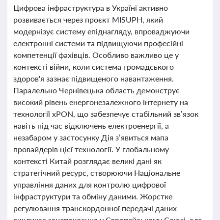
Цифрова інфраструктура в Україні активно
розвивається через проєкт MISUPH, який
модернізує систему епіднагляду, впроваджуючи
електронні системи та підвищуючи професійні
компетенції фахівців. Особливо важливо це у
контексті війни, коли система громадського
здоров'я зазнає підвищеного навантаження.
Паралельно Чернівецька область демонструє
високий рівень енергонезалежного інтернету на
технології xPON, що забезпечує стабільний зв’язок
навіть під час відключень електроенергії, а
незабаром у застосунку Дія з’явиться мапа
провайдерів цієї технології. У глобальному
контексті Китай розглядає великі дані як
стратегічний ресурс, створюючи Національне
управління даних для контролю цифрової
інфраструктури та обміну даними. Жорстке
регулювання транскордонної передачі даних
викликає занепокоєння у Європейському Союзі, але