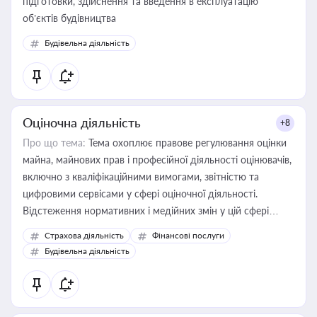
підготовки, здійснення та введення в експлуатацію
об’єктів будівництва
Будівельна діяльність
Оціночна діяльність
+8
Про що тема:
Тема охоплює правове регулювання оцінки
майна, майнових прав і професійної діяльності оцінювачів,
включно з кваліфікаційними вимогами, звітністю та
цифровими сервісами у сфері оціночної діяльності.
Відстеження нормативних і медійних змін у цій сфері
корисне для власника бізнесу, керівника, юриста або
Страхова діяльність
Фінансові послуги
бухгалтера під час оподаткування, приватизації, оренди
Будівельна діяльність
державного майна, корпоративних угод і перевірки
статусу суб'єктів оціночної діяльності