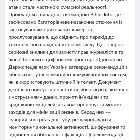
атаки стали частиною сучасної реальності.
Прикладом є випадок із командою Bihus.Info, де
зафіксовано багаторівневе незаконне стеження із
застосуванням прихованих камер та
прослуховування, що свідчить про перехід до
технологічно складніших форм тиску. Це створює
серйозні виклики для захисту прав журналістів та
їхньої безпеки в цифровому просторі. Одночасно
Держспецзв’язок України затвердив рекомендації з
кіберзахисту інформаційно-комунікаційних систем,
які використовують штучний інтелект. Документ
детально описує основні типи кіберзагроз, включно
з «отруєнням» даних, промпт-ін’єкціями та
крадіжкою моделей, а також пропонує комплекс
заходів для мінімізації ризиків. Серед них —
суворий контроль доступу, регулярні аудити,
моніторинг аномальної активності, шифрування та
підвищення обізнаності фахівців. Ці рекомендації