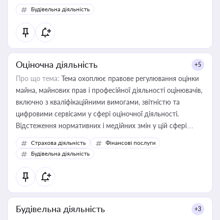
Будівельна діяльність
Оціночна діяльність
+5
Про що тема:
Тема охоплює правове регулювання оцінки
майна, майнових прав і професійної діяльності оцінювачів,
включно з кваліфікаційними вимогами, звітністю та
цифровими сервісами у сфері оціночної діяльності.
Відстеження нормативних і медійних змін у цій сфері
корисне для власника бізнесу, керівника, юриста або
Страхова діяльність
Фінансові послуги
бухгалтера під час оподаткування, приватизації, оренди
Будівельна діяльність
державного майна, корпоративних угод і перевірки
статусу суб'єктів оціночної діяльності
Будівельна діяльність
+3