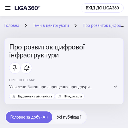
ВХІД ДО LIGA360
Головна
Теми в центрі уваги
Про розвиток цифрової інфраструктури
Про розвиток цифрової
інфраструктури
ПРО ЩО ТЕМА:
Ухвалено Закон про спрощення процедури
відведення земельних ділянок для розвитку цифрової
Будівельна діяльність
IT-індустрія
інфраструктури
Головне за добу (AI)
Усі публікації