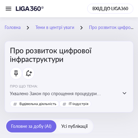
ВХІД ДО LIGA360
Головна
Теми в центрі уваги
Про розвиток цифрової інфраструктури
Про розвиток цифрової
інфраструктури
ПРО ЩО ТЕМА:
Ухвалено Закон про спрощення процедури
відведення земельних ділянок для розвитку цифрової
Будівельна діяльність
IT-індустрія
інфраструктури
Головне за добу (AI)
Усі публікації