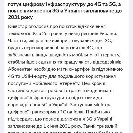
готує цифрову інфраструктуру до 4G та 5G, а
повне вимкнення 3G в Україні заплановане до
2031 року
Київстар оголосив про початок відключення
технології 3G з 26 травня у низці регіонів України.
Частоти, які раніше використовувалися для 3G,
будуть перенаправлені на розвиток 4G, що
забезпечить вищу швидкість мобільного інтернету,
стабільніше з'єднання та кращу якість відеодзвінків.
Абонентам необхідно мати смартфон із підтримкою
4G та USIM-карту для подальшого користування
послугами мобільного інтернету. Цей крок є
частиною довгострокової стратегії модернізації
цифрової інфраструктури та підготовки до
впровадження 5G в Україні. Заступник міністра
цифрової трансформації Станіслав Прибитько
підтвердив, що повне відключення 3G в Україні
заплановане до 1 січня 2031 року. Такий тривалий
перехідний період дозволить абонентам безболісно