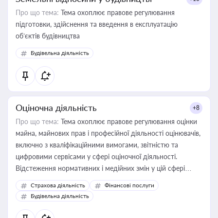
Про що тема:
Тема охоплює правове регулювання
підготовки, здійснення та введення в експлуатацію
об’єктів будівництва
Будівельна діяльність
Оціночна діяльність
+8
Про що тема:
Тема охоплює правове регулювання оцінки
майна, майнових прав і професійної діяльності оцінювачів,
включно з кваліфікаційними вимогами, звітністю та
цифровими сервісами у сфері оціночної діяльності.
Відстеження нормативних і медійних змін у цій сфері
корисне для власника бізнесу, керівника, юриста або
Страхова діяльність
Фінансові послуги
бухгалтера під час оподаткування, приватизації, оренди
Будівельна діяльність
державного майна, корпоративних угод і перевірки
статусу суб'єктів оціночної діяльності