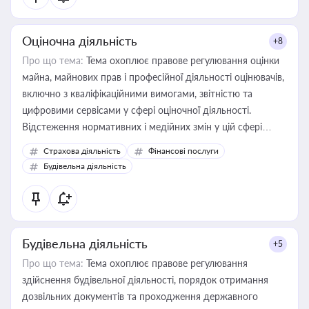
Оціночна діяльність
+8
Про що тема:
Тема охоплює правове регулювання оцінки
майна, майнових прав і професійної діяльності оцінювачів,
включно з кваліфікаційними вимогами, звітністю та
цифровими сервісами у сфері оціночної діяльності.
Відстеження нормативних і медійних змін у цій сфері
корисне для власника бізнесу, керівника, юриста або
Страхова діяльність
Фінансові послуги
бухгалтера під час оподаткування, приватизації, оренди
Будівельна діяльність
державного майна, корпоративних угод і перевірки
статусу суб'єктів оціночної діяльності
Будівельна діяльність
+5
Про що тема:
Тема охоплює правове регулювання
здійснення будівельної діяльності, порядок отримання
дозвільних документів та проходження державного