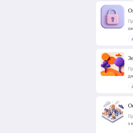
О
Пр
ох
З
Пр
дж
О
Пр
з 
ме