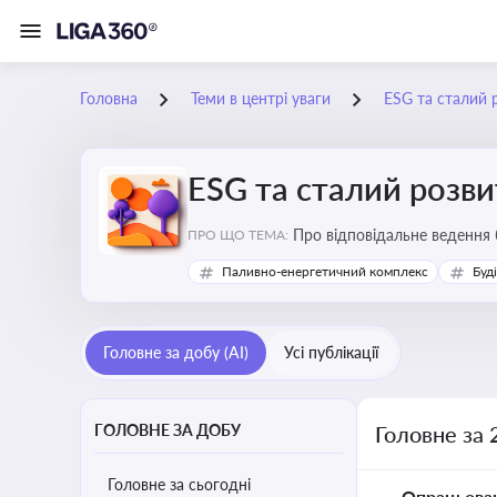
Головна
Теми в центрі уваги
ESG та сталий 
ESG та сталий розви
Про відповідальне ведення 
ПРО ЩО ТЕМА:
Паливно-енергетичний комплекс
Буд
Головне за добу (AI)
Усі публікації
ГОЛОВНЕ ЗА ДОБУ
Головне за 
Головне за сьогодні
Опрацьова