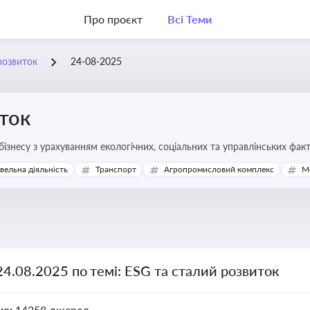
Про проєкт
Всі Теми
розвиток
24-08-2025
ток
бізнесу з урахуванням екологічних, соціальних та управлінських фак
івельна діяльність
Транспорт
Агропромисловий комплекс
М
24.08.2025 по темі: ESG та сталий розвиток
но:
14258 джерел