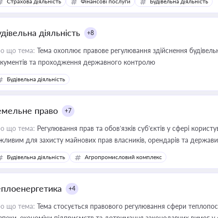
Страхова діяльність
Фінансові послуги
Будівельна діяльність
иватизації, оренди державного майна, корпоративних угод і перевірки
удівельна діяльність
+8
о що тема:
Тема охоплює правове регулювання здійснення будівельн
кументів та проходження державного контролю
Будівельна діяльність
емельне право
+7
о що тема:
Регулювання прав та обов’язків суб’єктів у сфері корист
жливим для захисту майнових прав власників, орендарів та держави
сурсами
Будівельна діяльність
Агропромисловий комплекс
еплоенергетика
+4
о що тема:
Тема стосується правового регулювання сфери теплопост
зпеки, економіки підприємств та дотримання законодавчих вимог у