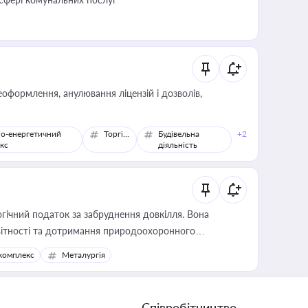
оформлення, анулювання ліцензій і дозволів,
о-енергетичний
Торгівля
Будівельна
+2
кс
діяльність
гічний податок за забруднення довкілля. Вона
звітності та дотримання природоохоронного
комплекс
Металургія
Співробітництво