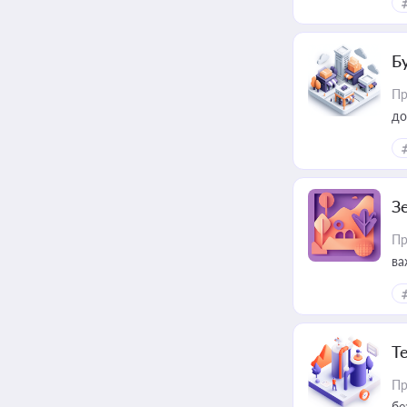
пр
Б
Пр
до
З
Пр
ва
ре
Т
Пр
бе