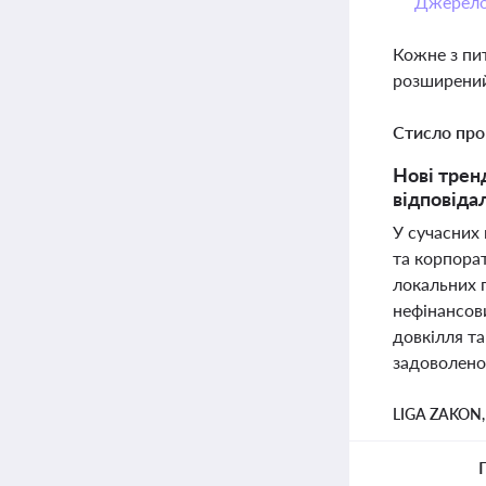
Джерел
Кожне з пи
розширений
Стисло про
Нові трен
відповіда
У сучасних 
та корпорат
локальних п
нефінансов
довкілля т
задоволенос
LIGA ZAKON