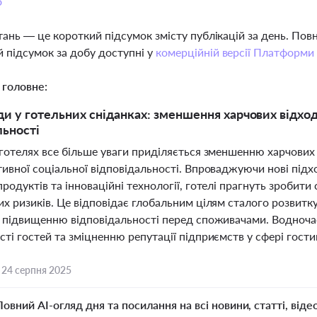
о
тань — це короткий підсумок змісту публікацій за день. По
 підсумок за добу доступні у
комерційній версії Платформи
 головне:
ди у готельних сніданках: зменшення харчових відход
льності
готелях все більше уваги приділяється зменшенню харчових 
ивної соціальної відповідальності. Впроваджуючи нові підхо
родуктів та інноваційні технології, готелі прагнуть зробити
их ризиків. Це відповідає глобальним цілям сталого розвитк
а підвищенню відповідальності перед споживачами. Водночас
ті гостей та зміцненню репутації підприємств у сфері гости
,
24 серпня 2025
Повний AI-огляд дня та посилання на всі новини, статті, віде