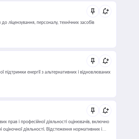
о ліцензування, персоналу, технічних засобів
 підтримки енергії з альтернативних і відновлюваних
х прав і професійної діяльності оцінювачів, включно
і оціночної діяльності. Відстеження нормативних і
иста або бухгалтера під час оподаткування,