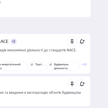
к
NACE
+2
идів економічної діяльності до стандартів NACE,
о-енергетичний
Торгівля
Будівельна
+10
кс
діяльність
я та введення в експлуатацію об’єктів будівництва