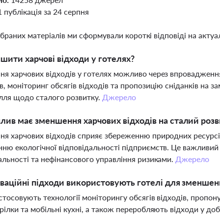
1 публікація за 24 серпня
ібраних матеріалів ми сформували короткі відповіді на актуал
шити харчові відходи у готелях?
я харчових відходів у готелях можливо через впровадженн
в, моніторинг обсягів відходів та пропозицію сніданків на 
лля щодо сталого розвитку.
Джерело
лив має зменшення харчових відходів на сталий роз
я харчових відходів сприяє збереженню природних ресурсів
ню екологічної відповідальності підприємств. Це важливий 
альності та нефінансового управління ризиками.
Джерело
оваційні підходи використовують готелі для зменшен
астосовують технології моніторингу обсягів відходів, пропо
рілки та мобільні кухні, а також переробляють відходи у до