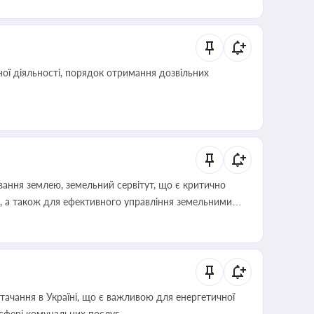
 статусу суб'єктів оціночної діяльності
ої діяльності, порядок отримання дозвільних
ування землею, земельний сервітут, що є критично
, а також для ефективного управління земельними
ачання в Україні, що є важливою для енергетичної
 сфері комунальних послуг