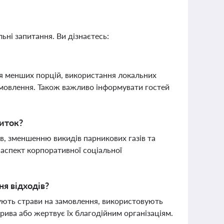
ьні запитання. Ви дізнаєтесь:
я менших порцій, використання локальних
замовлення. Також важливо інформувати гостей
виток?
, зменшенню викидів парникових газів та
аспект корпоративної соціальної
ня відходів?
нують страви на замовлення, використовують
брива або жертвує їх благодійним організаціям.