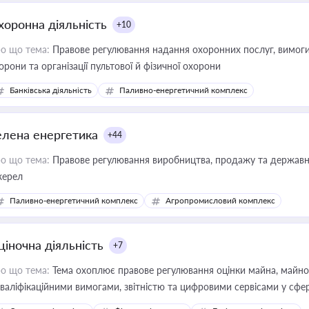
хоронна діяльність
+10
о що тема:
Правове регулювання надання охоронних послуг, вимоги д
орони та організації пультової й фізичної охорони
Банківська діяльність
Паливно-енергетичний комплекс
елена енергетика
+44
о що тема:
Правове регулювання виробництва, продажу та державної
ерел
Паливно-енергетичний комплекс
Агропромисловий комплекс
ціночна діяльність
+7
о що тема:
Тема охоплює правове регулювання оцінки майна, майнови
кваліфікаційними вимогами, звітністю та цифровими сервісами у сфер
дійних змін у цій сфері корисне для власника бізнесу, керівника, юр