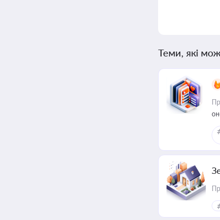
Теми, які мож
Пр
он
З
Пр