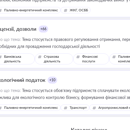
Паливно-енергетичний комплекс
ЖКГ, ОСББ
цензії, дозволи
+66
о що тема:
Тема стосується правового регулювання отримання, пере
обхідних для провадження господарської діяльності
Банківська
Страхова
Фінансові
Паливн
діяльність
діяльність
послуги
компле
кологічний податок
+10
о що тема:
Тема стосується обов’язку підприємств сплачувати еколо
жлива для екологічного контролю бізнесу, формування фінансової 
конодавства
Паливно-енергетичний комплекс
Транспорт
Агропромисловий 
Каталог рішень