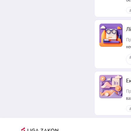
Лі
Пр
не
Е
Пр
ва
за