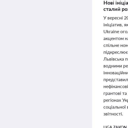
Нові ініці
сталий ро
У вересні 2
ініціатив, 
Ukraine ого
акцентом на
спільне но
підкреслює 
Львівська п
водними ре
інноваційн
представил
нефінансов
грантові та
регіонах Ук
соціальної 
звітності.
LIGA ZAKON