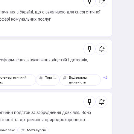
ачання в Україні, що є важливою для енергетичної
 сфері комунальних послуг
оформлення, анулювання ліцензій і дозволів,
о-енергетичний
Торгівля
Будівельна
+2
кс
діяльність
гічний податок за забруднення довкілля. Вона
звітності та дотримання природоохоронного
комплекс
Металургія