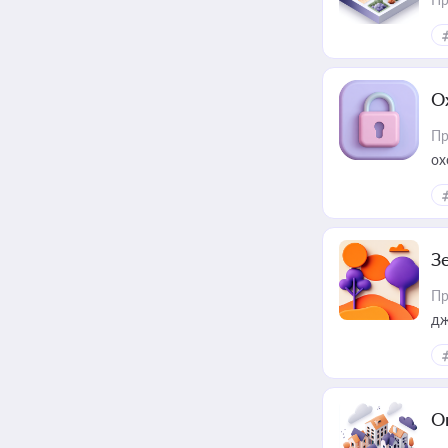
О
Пр
ох
З
Пр
дж
О