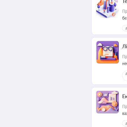
Т
Пр
бе
Лі
Пр
не
Е
Пр
ва
за