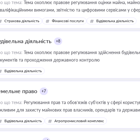
о що тема:
Тема охоплює правове регулювання оцінки майна, майнови
кваліфікаційними вимогами, звітністю та цифровими сервісами у сфер
дійних змін у цій сфері корисне для власника бізнесу, керівника, юр
Страхова діяльність
Фінансові послуги
Будівельна діяльність
иватизації, оренди державного майна, корпоративних угод і перевірки
удівельна діяльність
+8
о що тема:
Тема охоплює правове регулювання здійснення будівельн
кументів та проходження державного контролю
Будівельна діяльність
емельне право
+7
о що тема:
Регулювання прав та обов’язків суб’єктів у сфері корист
жливим для захисту майнових прав власників, орендарів та держави
сурсами
Будівельна діяльність
Агропромисловий комплекс