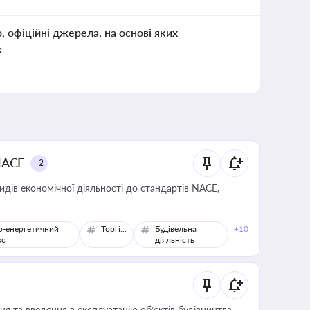
о, офіційні джерела, на основі яких
к
NACE
+2
идів економічної діяльності до стандартів NACE,
о-енергетичний
Торгівля
Будівельна
+10
кс
діяльність
я та введення в експлуатацію об’єктів будівництва