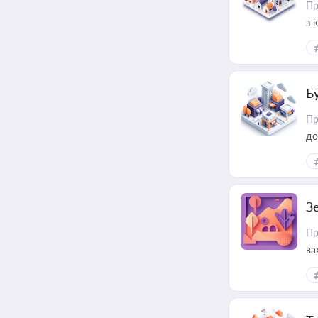
Пр
з 
ме
пр
Б
Пр
до
З
Пр
ва
ре