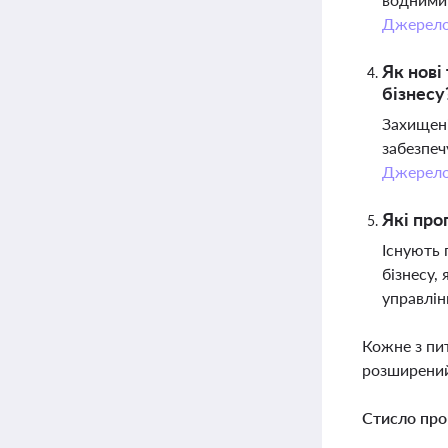
Джерел
Як нові
бізнесу
Захищені
забезпеч
Джерел
Які про
Існують 
бізнесу,
управлі
Кожне з пи
розширений
Стисло про