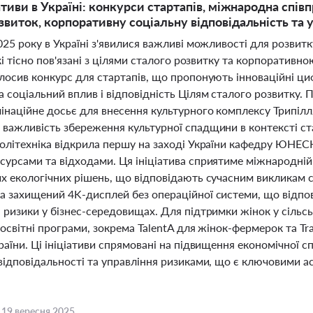
ативи в Україні: конкурси стартапів, міжнародна спів
звиток, корпоративну соціальну відповідальність та
025 року в Україні з'явилися важливі можливості для розвит
які тісно пов'язані з цілями сталого розвитку та корпоратив
лосив конкурс для стартапів, що пропонують інноваційні ци
 соціальний вплив і відповідність Цілям сталого розвитку.
мінаційне досьє для внесення культурного комплексу Трипі
важливість збереження культурної спадщини в контексті ста
олітехніка відкрила першу на заході України кафедру ЮНЕСК
сурсами та відходами. Ця ініціатива сприятиме міжнародній
их екологічних рішень, що відповідають сучасним викликам 
а захищений 4K-дисплей без операційної системи, що відпов
і ризики у бізнес-середовищах. Для підтримки жінок у сіль
 освітні програми, зокрема TalentA для жінок-фермерок та Tra
раїни. Ці ініціативи спрямовані на підвищення економічної
відповідальності та управління ризиками, що є ключовими а
,
19 вересня 2025