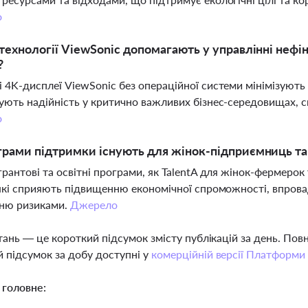
о
 технології ViewSonic допомагають у управлінні неф
?
 4K-дисплеї ViewSonic без операційної системи мінімізують
ують надійність у критично важливих бізнес-середовищах,
о
грами підтримки існують для жінок-підприємниць та
грантові та освітні програми, як TalentA для жінок-фермерок т
 які сприяють підвищенню економічної спроможності, впрова
нню ризиками.
Джерело
тань — це короткий підсумок змісту публікацій за день. По
 підсумок за добу доступні у
комерційній версії Платформи
 головне: