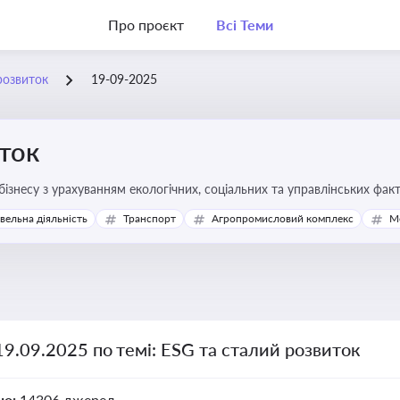
Про проєкт
Всі Теми
розвиток
19-09-2025
ток
бізнесу з урахуванням екологічних, соціальних та управлінських фак
івельна діяльність
Транспорт
Агропромисловий комплекс
М
19.09.2025 по темі: ESG та сталий розвиток
но:
14306 джерел