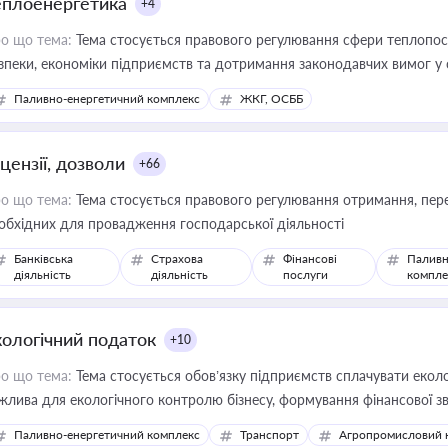
еплоенергетика
+4
о що тема:
Тема стосується правового регулювання сфери теплопост
зпеки, економіки підприємств та дотримання законодавчих вимог у
Паливно-енергетичний комплекс
ЖКГ, ОСББ
цензії, дозволи
+66
о що тема:
Тема стосується правового регулювання отримання, пере
обхідних для провадження господарської діяльності
Банківська
Страхова
Фінансові
Паливн
діяльність
діяльність
послуги
компле
кологічний податок
+10
о що тема:
Тема стосується обов’язку підприємств сплачувати еколо
жлива для екологічного контролю бізнесу, формування фінансової 
конодавства
Паливно-енергетичний комплекс
Транспорт
Агропромисловий 