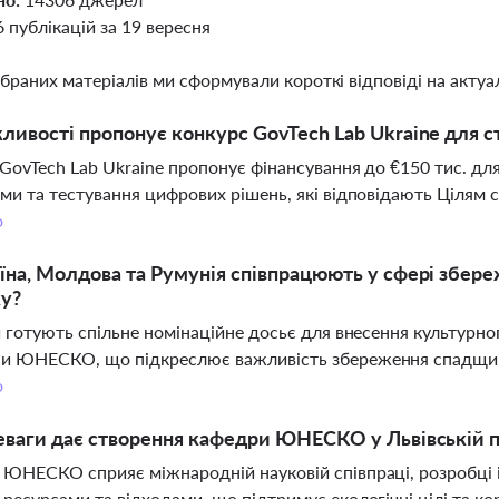
6 публікацій за 19 вересня
ібраних матеріалів ми сформували короткі відповіді на актуал
ливості пропонує конкурс GovTech Lab Ukraine для ст
GovTech Lab Ukraine пропонує фінансування до €150 тис. дл
ми та тестування цифрових рішень, які відповідають Цілям 
о
їна, Молдова та Румунія співпрацюють у сфері збер
ку?
и готують спільне номінаційне досьє для внесення культурно
и ЮНЕСКО, що підкреслює важливість збереження спадщини 
о
еваги дає створення кафедри ЮНЕСКО у Львівській п
ЮНЕСКО сприяє міжнародній науковій співпраці, розробці і
ресурсами та відходами, що підтримує екологічні цілі та ко