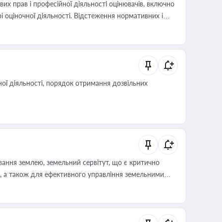
х прав і професійної діяльності оцінювачів, включно
і оціночної діяльності. Відстеження нормативних і
иста або бухгалтера під час оподаткування,
 статусу суб'єктів оціночної діяльності
ої діяльності, порядок отримання дозвільних
ування землею, земельний сервітут, що є критично
, а також для ефективного управління земельними