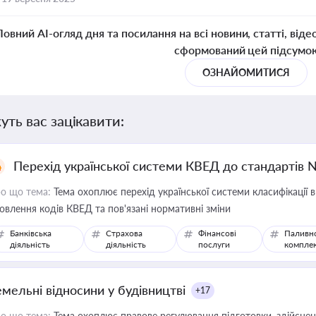
Повний AI-огляд дня та посилання на всі новини, статті, віде
сформований цей підсумо
ОЗНАЙОМИТИСЯ
уть вас зацікавити:
Перехід української системи КВЕД до стандартів 
о що тема:
Тема охоплює перехід української системи класифікації в
овлення кодів КВЕД та пов'язані нормативні зміни
Банківська
Страхова
Фінансові
Паливн
діяльність
діяльність
послуги
компле
емельні відносини у будівництві
+17
о що тема:
Тема охоплює правове регулювання підготовки, здійсненн