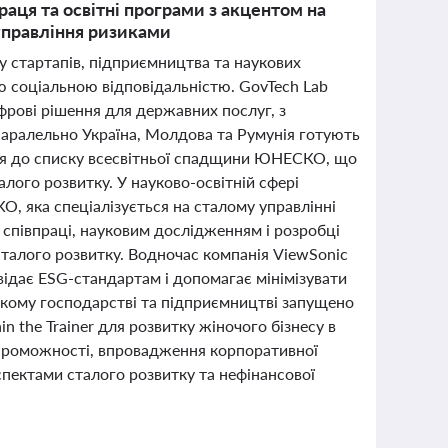
праця та освітні програми з акцентом на
 управління ризиками
ку стартапів, підприємництва та наукових
ною соціальною відповідальністю. GovTech Lab
фрові рішення для державних послуг, з
 Паралельно Україна, Молдова та Румунія готують
лля до списку всесвітньої спадщини ЮНЕСКО, що
лого розвитку. У науково-освітній сфері
О, яка спеціалізується на сталому управлінні
 співпраці, науковим дослідженням і розробці
сталого розвитку. Водночас компанія ViewSonic
ідає ESG-стандартам і допомагає мінімізувати
ському господарстві та підприємництві запущено
in the Trainer для розвитку жіночого бізнесу в
 спроможності, впровадження корпоративної
спектами сталого розвитку та нефінансової