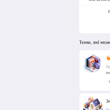
Теми, які мож
Пр
он
З
Пр