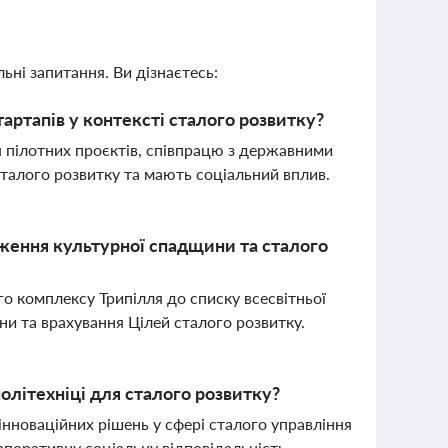
ьні запитання. Ви дізнаєтесь:
артапів у контексті сталого розвитку?
я пілотних проєктів, співпрацю з державними
сталого розвитку та мають соціальний вплив.
еження культурної спадщини та сталого
го комплексу Трипілля до списку всесвітньої
та врахування Цілей сталого розвитку.
олітехніці для сталого розвитку?
нноваційних рішень у сфері сталого управління
рпоративну соціальну відповідальність.