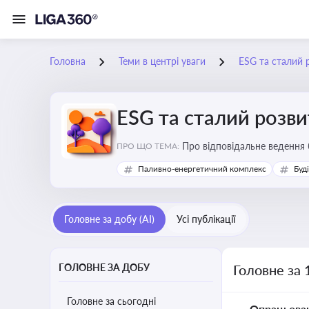
Головна
Теми в центрі уваги
ESG та сталий 
ESG та сталий розви
Про відповідальне ведення 
ПРО ЩО ТЕМА:
Паливно-енергетичний комплекс
Буд
Головне за добу (AI)
Усі публікації
ГОЛОВНЕ ЗА ДОБУ
Головне за 
Головне за сьогодні
Опрацьова