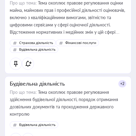
Про що тема:
Тема охоплює правове регулювання оцінки
майна, майнових прав і професійної діяльності оцінювачів,
включно з кваліфікаційними вимогами, звітністю та
цифровими сервісами у сфері оціночної діяльності.
Відстеження нормативних і медійних змін у цій сфері
корисне для власника бізнесу, керівника, юриста або
Страхова діяльність
Фінансові послуги
бухгалтера під час оподаткування, приватизації, оренди
Будівельна діяльність
державного майна, корпоративних угод і перевірки
статусу суб'єктів оціночної діяльності
Будівельна діяльність
+2
Про що тема:
Тема охоплює правове регулювання
здійснення будівельної діяльності, порядок отримання
дозвільних документів та проходження державного
контролю
Будівельна діяльність