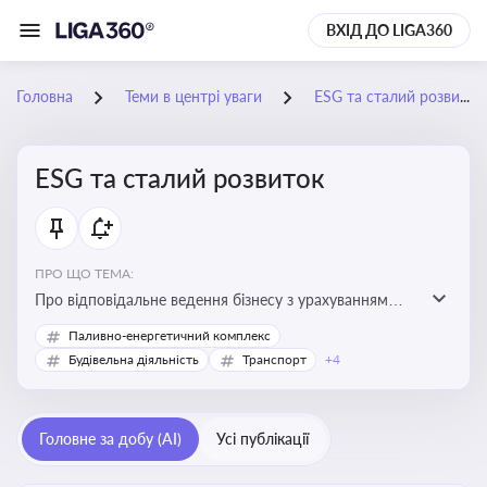
ВХІД ДО LIGA360
Головна
Теми в центрі уваги
ESG та сталий розвиток
ESG та сталий розвиток
ПРО ЩО ТЕМА:
Про відповідальне ведення бізнесу з урахуванням
екологічних, соціальних та управлінських факторів
Паливно-енергетичний комплекс
для досягнення довгострокової сталості
Будівельна діяльність
Транспорт
+4
Головне за добу (AI)
Усі публікації