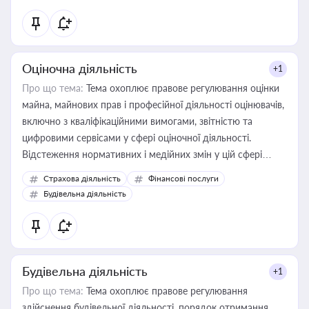
Оціночна діяльність
+1
Про що тема:
Тема охоплює правове регулювання оцінки
майна, майнових прав і професійної діяльності оцінювачів,
включно з кваліфікаційними вимогами, звітністю та
цифровими сервісами у сфері оціночної діяльності.
Відстеження нормативних і медійних змін у цій сфері
корисне для власника бізнесу, керівника, юриста або
Страхова діяльність
Фінансові послуги
бухгалтера під час оподаткування, приватизації, оренди
Будівельна діяльність
державного майна, корпоративних угод і перевірки
статусу суб'єктів оціночної діяльності
Будівельна діяльність
+1
Про що тема:
Тема охоплює правове регулювання
здійснення будівельної діяльності, порядок отримання