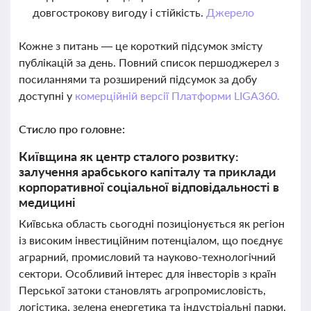
довгострокову вигоду і стійкість.
Джерело
Кожне з питань — це короткий підсумок змісту
публікацій за день. Повний список першоджерел з
посиланнями та розширений підсумок за добу
доступні у
комерційній версії Платформи LIGA360.
Стисло про головне:
Київщина як центр сталого розвитку:
залучення арабського капіталу та приклади
корпоративної соціальної відповідальності в
медицині
Київська область сьогодні позиціонується як регіон
із високим інвестиційним потенціалом, що поєднує
аграрний, промисловий та науково-технологічний
сектори. Особливий інтерес для інвесторів з країн
Перської затоки становлять агропромисловість,
логістика, зелена енергетика та індустріальні парки,