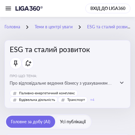
ВХІД ДО LIGA360
Головна
Теми в центрі уваги
ESG та сталий розвиток
ESG та сталий розвиток
ПРО ЩО ТЕМА:
Про відповідальне ведення бізнесу з урахуванням
екологічних, соціальних та управлінських факторів
Паливно-енергетичний комплекс
для досягнення довгострокової сталості
Будівельна діяльність
Транспорт
+4
Головне за добу (AI)
Усі публікації