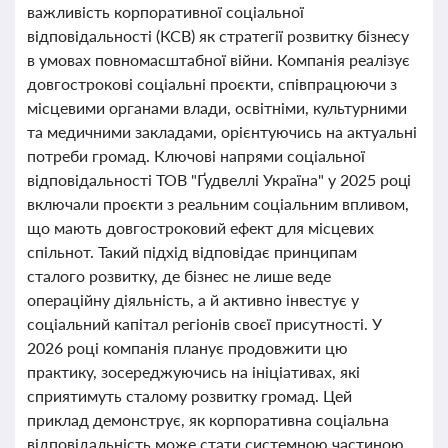
важливість корпоративної соціальної
відповідальності (КСВ) як стратегії розвитку бізнесу
в умовах повномасштабної війни. Компанія реалізує
довгострокові соціальні проєкти, співпрацюючи з
місцевими органами влади, освітніми, культурними
та медичними закладами, орієнтуючись на актуальні
потреби громад. Ключові напрями соціальної
відповідальності ТОВ "Ґудвеллі Україна" у 2025 році
включали проєкти з реальним соціальним впливом,
що мають довгостроковий ефект для місцевих
спільнот. Такий підхід відповідає принципам
сталого розвитку, де бізнес не лише веде
операційну діяльність, а й активно інвестує у
соціальний капітал регіонів своєї присутності. У
2026 році компанія планує продовжити цю
практику, зосереджуючись на ініціативах, які
сприятимуть сталому розвитку громад. Цей
приклад демонструє, як корпоративна соціальна
відповідальність може стати системною частиною