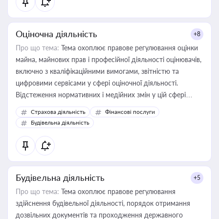
Оціночна діяльність
+8
Про що тема:
Тема охоплює правове регулювання оцінки
майна, майнових прав і професійної діяльності оцінювачів,
включно з кваліфікаційними вимогами, звітністю та
цифровими сервісами у сфері оціночної діяльності.
Відстеження нормативних і медійних змін у цій сфері
корисне для власника бізнесу, керівника, юриста або
Страхова діяльність
Фінансові послуги
бухгалтера під час оподаткування, приватизації, оренди
Будівельна діяльність
державного майна, корпоративних угод і перевірки
статусу суб'єктів оціночної діяльності
Будівельна діяльність
+5
Про що тема:
Тема охоплює правове регулювання
здійснення будівельної діяльності, порядок отримання
дозвільних документів та проходження державного