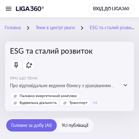
ВХІД ДО LIGA360
Головна
Теми в центрі уваги
ESG та сталий розвиток
ESG та сталий розвиток
ПРО ЩО ТЕМА:
Про відповідальне ведення бізнесу з урахуванням
екологічних, соціальних та управлінських факторів
Паливно-енергетичний комплекс
для досягнення довгострокової сталості
Будівельна діяльність
Транспорт
+4
Головне за добу (AI)
Усі публікації