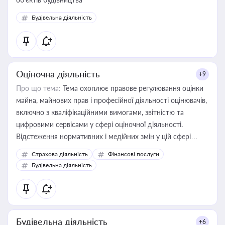
Будівельна діяльність
Оціночна діяльність
+9
Про що тема:
Тема охоплює правове регулювання оцінки
майна, майнових прав і професійної діяльності оцінювачів,
включно з кваліфікаційними вимогами, звітністю та
цифровими сервісами у сфері оціночної діяльності.
Відстеження нормативних і медійних змін у цій сфері
корисне для власника бізнесу, керівника, юриста або
Страхова діяльність
Фінансові послуги
бухгалтера під час оподаткування, приватизації, оренди
Будівельна діяльність
державного майна, корпоративних угод і перевірки
статусу суб'єктів оціночної діяльності
Будівельна діяльність
+6