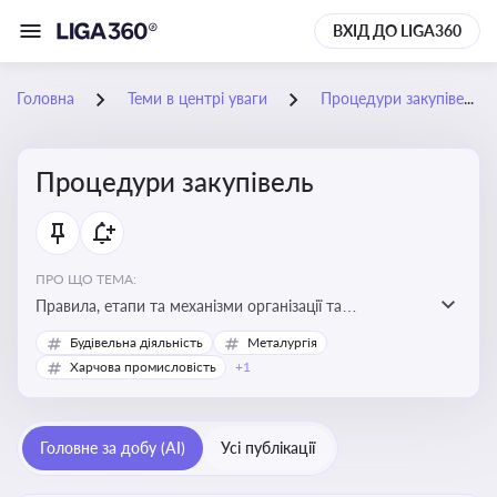
ВХІД ДО LIGA360
Головна
Теми в центрі уваги
Процедури закупівель
Процедури закупівель
ПРО ЩО ТЕМА:
Правила, етапи та механізми організації та
проведення закупівель товарів, робіт та послуг за
Будівельна діяльність
Металургія
державні чи публічні кошти
Харчова промисловість
+1
Головне за добу (AI)
Усі публікації