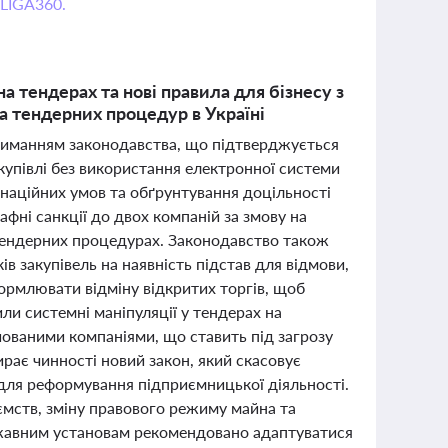
 LIGA360.
а тендерах та нові правила для бізнесу з
а тендерних процедур в Україні
триманням законодавства, що підтверджується
купівлі без використання електронної системи
наційних умов та обґрунтування доцільності
фні санкції до двох компаній за змову на
 тендерних процедурах. Законодавство також
в закупівель на наявність підстав для відмови,
рмлювати відміну відкритих торгів, щоб
ли системні маніпуляції у тендерах на
ійованими компаніями, що ставить під загрозу
рає чинності новий закон, який скасовує
 для реформування підприємницької діяльності.
ємств, зміну правового режиму майна та
ержавним установам рекомендовано адаптуватися