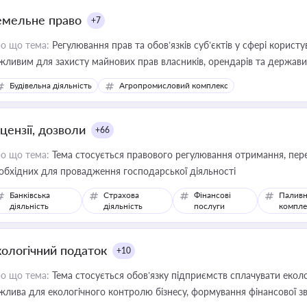
емельне право
+7
о що тема:
Регулювання прав та обов’язків суб’єктів у сфері корист
жливим для захисту майнових прав власників, орендарів та держави
сурсами
Будівельна діяльність
Агропромисловий комплекс
цензії, дозволи
+66
о що тема:
Тема стосується правового регулювання отримання, пере
обхідних для провадження господарської діяльності
Банківська
Страхова
Фінансові
Паливн
діяльність
діяльність
послуги
компле
кологічний податок
+10
о що тема:
Тема стосується обов’язку підприємств сплачувати еколо
жлива для екологічного контролю бізнесу, формування фінансової 