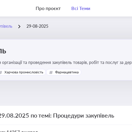
Про проєкт
Всі Теми
півель
29-08-2025
ль
 організації та проведення закупівель товарів, робіт та послуг за де
Харчова промисловість
Фармацевтика
29.08.2025 по темі: Процедури закупівель
но:
14257 джерел