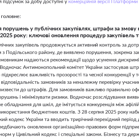
 підсумок за добу доступні у
комерційній версії Платформи
 головне:
 порушень у публічних закупівлях, штрафи за змову н
 2025 року: ключові оновлення процедур закупівель т
блічних закупівель продовжується активний контроль за до
 з Подільського району, де виявлено порушення, зокрема за
Замовникам надаються рекомендації щодо усунення дискримі
 Водночас Антимонопольний комітет України застосував штра
о підкреслює важливість прозорості та чесної конкуренції у
відповідальність замовників за неналежну перевірку учасникі
извести до штрафів. Для замовників важливо правильно офо
рушень і мінімізувати ризики. Водночас розслідування вияви
е обладнання для шкіл, де імітується конкуренція між афіл
використання бюджетних коштів. З 28 серпня 2025 року наби
кий кодекс України та вводить трирічний перехідний період
ередбачають оновлення організаційно-правових форм підпри
 норм у Цивільний кодекс і спеціальні закони. Бізнесу та д