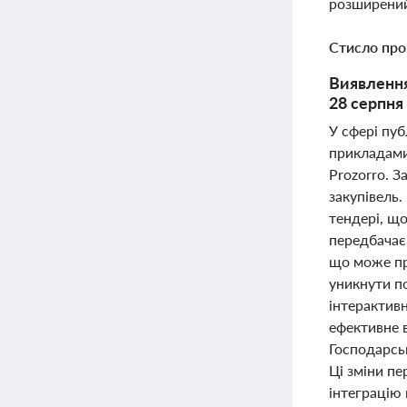
розширений
Стисло про
Виявлення
28 серпня
У сфері пу
прикладами
Prozorro. 
закупівель.
тендері, щ
передбачає 
що може пр
уникнути по
інтерактивн
ефективне 
Господарсь
Ці зміни п
інтеграцію