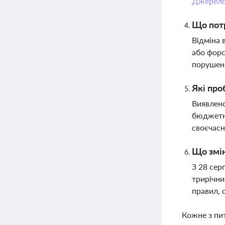
Джерел
Що потр
Відміна 
або фор
порушень
Які про
Виявлено
бюджетни
своєчасн
Що змін
З 28 сер
трирічни
правил, 
Кожне з пи