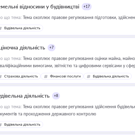
емельні відносини у будівництві
+17
о що тема:
Тема охоплює правове регулювання підготовки, здійсненн
Будівельна діяльність
ціночна діяльність
+7
о що тема:
Тема охоплює правове регулювання оцінки майна, майнови
кваліфікаційними вимогами, звітністю та цифровими сервісами у сфер
дійних змін у цій сфері корисне для власника бізнесу, керівника, юр
Страхова діяльність
Фінансові послуги
Будівельна діяльність
иватизації, оренди державного майна, корпоративних угод і перевірки
удівельна діяльність
+8
о що тема:
Тема охоплює правове регулювання здійснення будівельн
кументів та проходження державного контролю
Будівельна діяльність