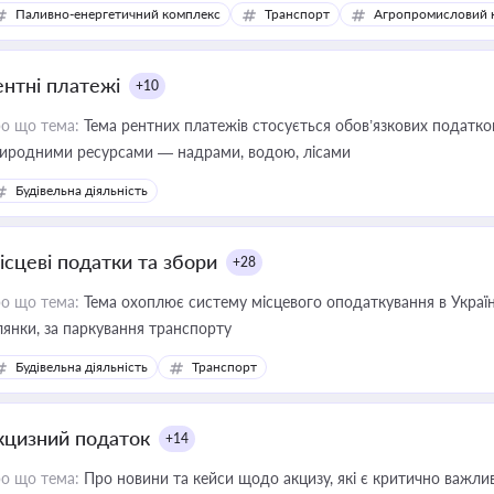
конодавства
Паливно-енергетичний комплекс
Транспорт
Агропромисловий 
ентні платежі
+10
о що тема:
Тема рентних платежів стосується обов’язкових податков
иродними ресурсами — надрами, водою, лісами
Будівельна діяльність
ісцеві податки та збори
+28
о що тема:
Тема охоплює систему місцевого оподаткування в Україні
ділянки, за паркування транспорту
Будівельна діяльність
Транспорт
кцизний податок
+14
о що тема:
Про новини та кейси щодо акцизу, які є критично важли