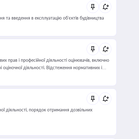
я та введення в експлуатацію об’єктів будівництва
х прав і професійної діяльності оцінювачів, включно
і оціночної діяльності. Відстеження нормативних і
иста або бухгалтера під час оподаткування,
 статусу суб'єктів оціночної діяльності
ої діяльності, порядок отримання дозвільних