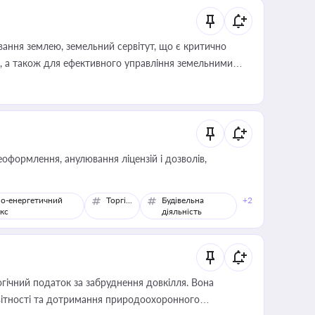
ування землею, земельний сервітут, що є критично
, а також для ефективного управління земельними
оформлення, анулювання ліцензій і дозволів,
о-енергетичний
Торгівля
Будівельна
+2
кс
діяльність
гічний податок за забруднення довкілля. Вона
звітності та дотримання природоохоронного