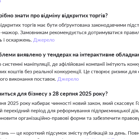
о
ібно знати про відміну відкритих торгів?
відкритих торгів має бути обґрунтована законодавчими підста
с-мажор. Замовникам рекомендується дотримуватися правил
 і оскаржень.
Джерело
блеми виявлено у тендерах на інтерактивне обладна
 системні маніпуляції, де афілійовані компанії імітують ко
х коштів без реальної конкуренції. Це створює ризики для
ого виконання поставок.
Джерело
иться для бізнесу з 28 серпня 2025 року?
пня 2025 року набирає чинності новий закон, який скасовує 
й перехідний період для реформування підприємницької діял
оновити організаційно-правові форми та забезпечити правов
тань — це короткий підсумок змісту публікацій за день. По