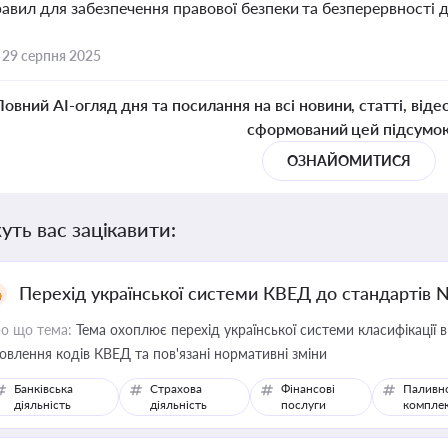
авил для забезпечення правової безпеки та безперервності д
,
29 серпня 2025
Повний AI-огляд дня та посилання на всі новини, статті, віде
сформований цей підсумо
ОЗНАЙОМИТИСЯ
уть вас зацікавити:
Перехід української системи КВЕД до стандартів 
о що тема:
Тема охоплює перехід української системи класифікації в
овлення кодів КВЕД та пов'язані нормативні зміни
Банківська
Страхова
Фінансові
Паливн
діяльність
діяльність
послуги
компле