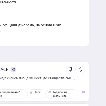
іяльності.
о, офіційні джерела, на основі яких
к
NACE
+2
идів економічної діяльності до стандартів NACE,
о-енергетичний
Торгівля
Будівельна
+10
кс
діяльність