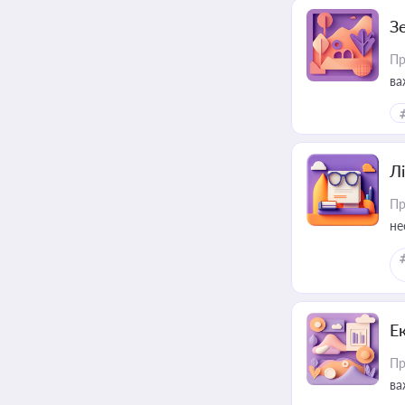
З
Пр
ва
ре
Лі
Пр
не
Е
Пр
ва