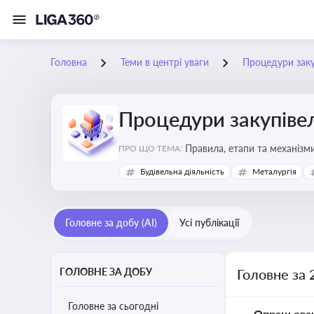
Головна
Теми в центрі уваги
Процедури заку
Процедури закупіве
Правила, етапи та механізми
ПРО ЩО ТЕМА:
Будівельна діяльність
Металургія
Головне за добу (AI)
Усі публікації
ГОЛОВНЕ ЗА ДОБУ
Головне за 
Головне за сьогодні
Опрацьова