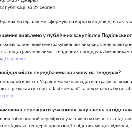
22 публікації за 29 серпня
ібраних матеріалів ми сформували короткі відповіді на актуал
ушення виявлено у публічних закупівлях Подільсько
ському районі виявлено закупівлі без використання електрон
 та недотримання вимог тендерних процедур. Замовникам н
ь.
Джерело
повідальність передбачена за змову на тендерах?
польний комітет України може накладати штрафи на компанії
ють результати торгів. Такі компанії також можуть бути заб
ерело
замовник перевіряти учасників закупівель на підстав
овник зобов’язаний перевіряти учасників на наявність підста
 не відхиляє тендерні пропозиції з підставами для відмови,