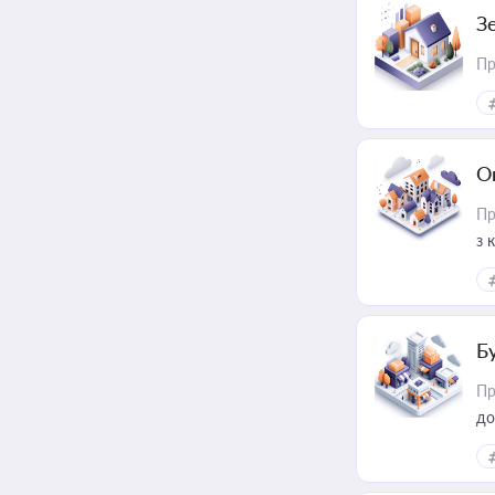
З
Пр
О
Пр
з 
ме
пр
Б
Пр
до