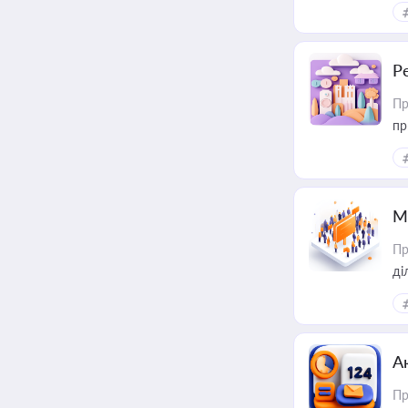
за
Р
Пр
пр
М
Пр
А
Пр