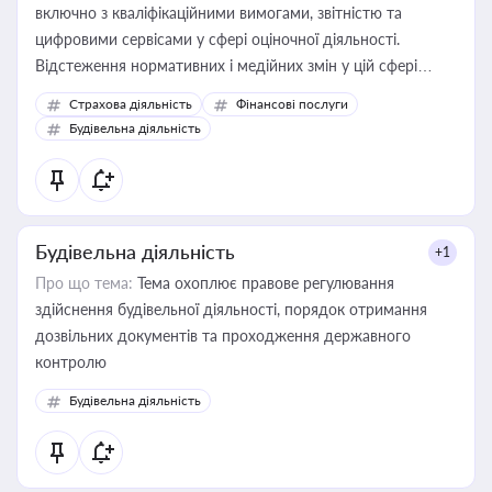
включно з кваліфікаційними вимогами, звітністю та
цифровими сервісами у сфері оціночної діяльності.
Відстеження нормативних і медійних змін у цій сфері
корисне для власника бізнесу, керівника, юриста або
Страхова діяльність
Фінансові послуги
бухгалтера під час оподаткування, приватизації, оренди
Будівельна діяльність
державного майна, корпоративних угод і перевірки
статусу суб'єктів оціночної діяльності
Будівельна діяльність
+1
Про що тема:
Тема охоплює правове регулювання
здійснення будівельної діяльності, порядок отримання
дозвільних документів та проходження державного
контролю
Будівельна діяльність