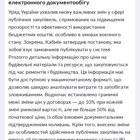
електронного документообігу
Уряд України ухвалив низку важливих змін у сфері
публічних закупівель, спрямованих на підвищення
прозорості та ефективності використання
бюджетних коштів, особливо в умовах воєнного
стану. Зокрема, Кабмін затвердив постанову, яка
зобов’язує замовників публікувати у системі
Prozorro детальну інформацію про ціни на
будівельні матеріали та ресурси, що закуповуються
під час ремонтів і будівництва. Ця інформація має
бути доступною у машиночитаному форматі, що
дозволяє швидко аналізувати витрати та запобігати
зловживанням. Водночас встановлено граничні
межі зміни цін у договорах — до 10% при кожній
зміні ринкової вартості, але не більше 50% від
початкової ціни, із обов’язковим документальним
підтвердженням коливань. Крім того, внесено зміни
до особливостей здійснення публічних закупівель на
період дії правового режиму воєнного стану та 90