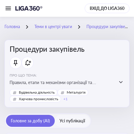
ВХІД ДО LIGA360
Головна
Теми в центрі уваги
Процедури закупівель
Процедури закупівель
ПРО ЩО ТЕМА:
Правила, етапи та механізми організації та
проведення закупівель товарів, робіт та послуг за
Будівельна діяльність
Металургія
державні чи публічні кошти
Харчова промисловість
+1
Головне за добу (AI)
Усі публікації