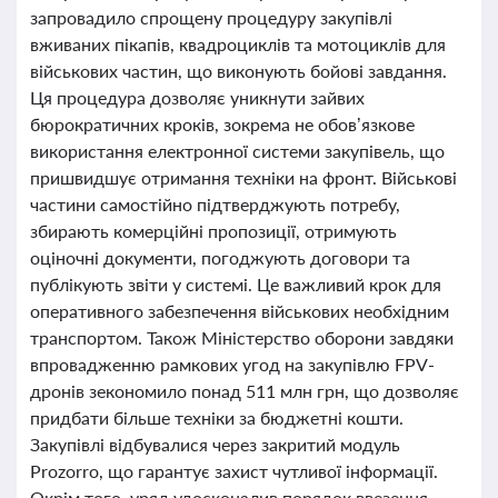
запровадило спрощену процедуру закупівлі
вживаних пікапів, квадроциклів та мотоциклів для
військових частин, що виконують бойові завдання.
Ця процедура дозволяє уникнути зайвих
бюрократичних кроків, зокрема не обов’язкове
використання електронної системи закупівель, що
пришвидшує отримання техніки на фронт. Військові
частини самостійно підтверджують потребу,
збирають комерційні пропозиції, отримують
оціночні документи, погоджують договори та
публікують звіти у системі. Це важливий крок для
оперативного забезпечення військових необхідним
транспортом. Також Міністерство оборони завдяки
впровадженню рамкових угод на закупівлю FPV-
дронів зекономило понад 511 млн грн, що дозволяє
придбати більше техніки за бюджетні кошти.
Закупівлі відбувалися через закритий модуль
Prozorro, що гарантує захист чутливої інформації.
Окрім того, уряд удосконалив порядок ввезення