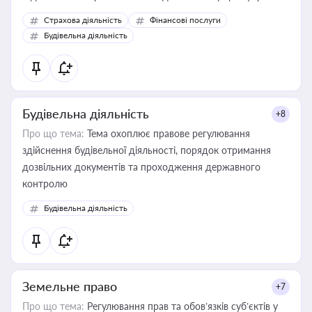
корисне для власника бізнесу, керівника, юриста або
Страхова діяльність
Фінансові послуги
бухгалтера під час оподаткування, приватизації, оренди
Будівельна діяльність
державного майна, корпоративних угод і перевірки
статусу суб'єктів оціночної діяльності
Будівельна діяльність
+8
Про що тема:
Тема охоплює правове регулювання
здійснення будівельної діяльності, порядок отримання
дозвільних документів та проходження державного
контролю
Будівельна діяльність
Земельне право
+7
Про що тема:
Регулювання прав та обов’язків суб’єктів у