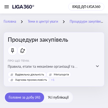
ВХІД ДО LIGA360
Головна
Теми в центрі уваги
Процедури закупівель
Процедури закупівель
ПРО ЩО ТЕМА:
Правила, етапи та механізми організації та
проведення закупівель товарів, робіт та послуг за
Будівельна діяльність
Металургія
державні чи публічні кошти
Харчова промисловість
+1
Головне за добу (AI)
Усі публікації