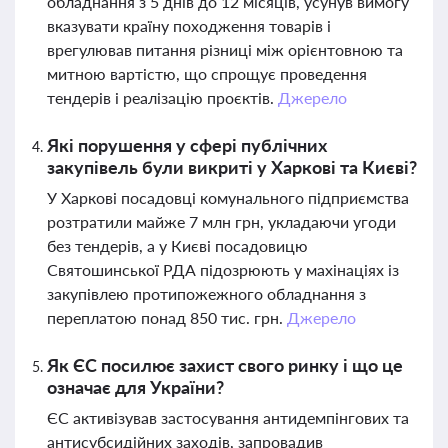
обладнання з 5 днів до 12 місяців, усунув вимогу
вказувати країну походження товарів і
врегулював питання різниці між орієнтовною та
митною вартістю, що спрощує проведення
тендерів і реалізацію проєктів.
Джерело
Які порушення у сфері публічних
закупівель були викриті у Харкові та Києві?
У Харкові посадовці комунального підприємства
розтратили майже 7 млн грн, укладаючи угоди
без тендерів, а у Києві посадовицю
Святошинської РДА підозрюють у махінаціях із
закупівлею протипожежного обладнання з
переплатою понад 850 тис. грн.
Джерело
Як ЄС посилює захист свого ринку і що це
означає для України?
ЄС активізував застосування антидемпінгових та
антисубсидійних заходів, запровадив