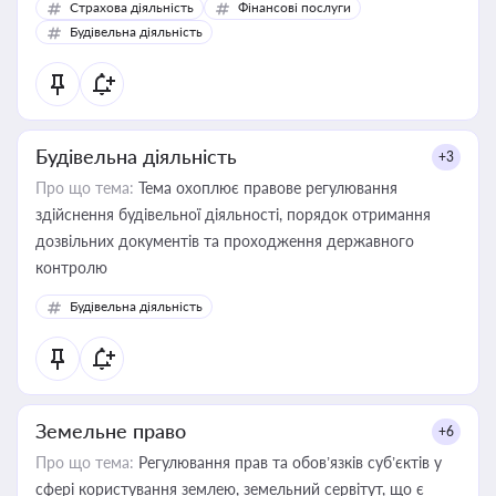
Страхова діяльність
Фінансові послуги
бухгалтера під час оподаткування, приватизації, оренди
Будівельна діяльність
державного майна, корпоративних угод і перевірки
статусу суб'єктів оціночної діяльності
Будівельна діяльність
+3
Про що тема:
Тема охоплює правове регулювання
здійснення будівельної діяльності, порядок отримання
дозвільних документів та проходження державного
контролю
Будівельна діяльність
Земельне право
+6
Про що тема:
Регулювання прав та обов’язків суб’єктів у
сфері користування землею, земельний сервітут, що є