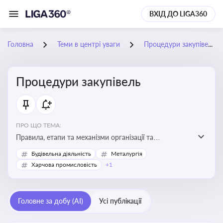
ВХІД ДО LIGA360
Головна
Теми в центрі уваги
Процедури закупівель
Процедури закупівель
ПРО ЩО ТЕМА:
Правила, етапи та механізми організації та
проведення закупівель товарів, робіт та послуг за
Будівельна діяльність
Металургія
державні чи публічні кошти
Харчова промисловість
+1
Головне за добу (AI)
Усі публікації