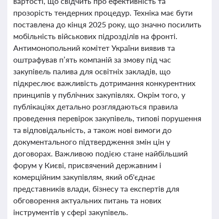
вартості, що свідчить про ефективність та
прозорість тендерних процедур. Техніка має бути
поставлена до кінця 2025 року, що значно посилить
мобільність військових підрозділів на фронті.
Антимонопольний комітет України виявив та
оштрафував п’ять компаній за змову під час
закупівель палива для освітніх закладів, що
підкреслює важливість дотримання конкурентних
принципів у публічних закупівлях. Окрім того, у
публікаціях детально розглядаються правила
проведення перевірок закупівель, типові порушення
та відповідальність, а також нові вимоги до
документального підтвердження змін цін у
договорах. Важливою подією стане найбільший
форум у Києві, присвячений державним і
комерційним закупівлям, який об'єднає
представників влади, бізнесу та експертів для
обговорення актуальних питань та нових
інструментів у сфері закупівель.