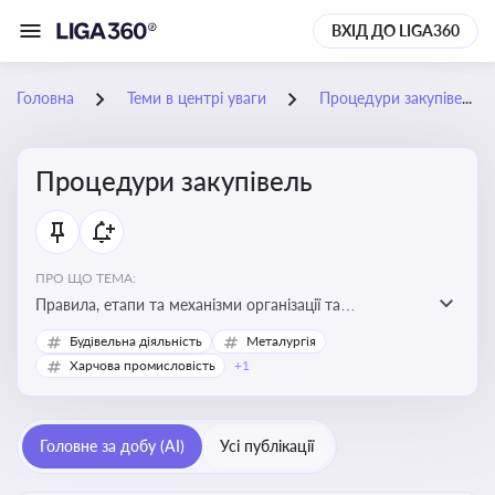
ВХІД ДО LIGA360
Головна
Теми в центрі уваги
Процедури закупівель
Процедури закупівель
ПРО ЩО ТЕМА:
Правила, етапи та механізми організації та
проведення закупівель товарів, робіт та послуг за
Будівельна діяльність
Металургія
державні чи публічні кошти
Харчова промисловість
+1
Головне за добу (AI)
Усі публікації