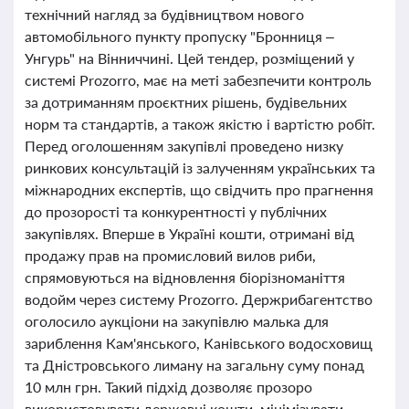
технічний нагляд за будівництвом нового
автомобільного пункту пропуску "Бронниця –
Унгурь" на Вінниччині. Цей тендер, розміщений у
системі Prozorro, має на меті забезпечити контроль
за дотриманням проєктних рішень, будівельних
норм та стандартів, а також якістю і вартістю робіт.
Перед оголошенням закупівлі проведено низку
ринкових консультацій із залученням українських та
міжнародних експертів, що свідчить про прагнення
до прозорості та конкурентності у публічних
закупівлях. Вперше в Україні кошти, отримані від
продажу прав на промисловий вилов риби,
спрямовуються на відновлення біорізноманіття
водойм через систему Prozorro. Держрибагентство
оголосило аукціони на закупівлю малька для
зариблення Кам'янського, Канівського водосховищ
та Дністровського лиману на загальну суму понад
10 млн грн. Такий підхід дозволяє прозоро
використовувати державні кошти, мінімізувати