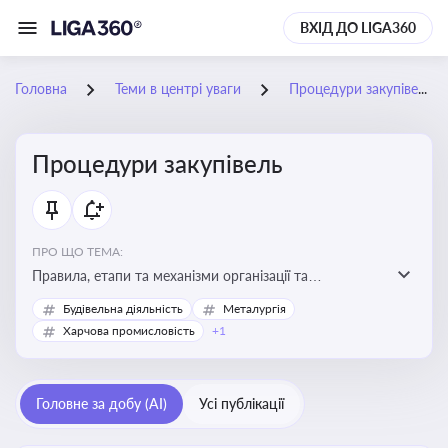
ВХІД ДО LIGA360
Головна
Теми в центрі уваги
Процедури закупівель
Процедури закупівель
ПРО ЩО ТЕМА:
Правила, етапи та механізми організації та
проведення закупівель товарів, робіт та послуг за
Будівельна діяльність
Металургія
державні чи публічні кошти
Харчова промисловість
+1
Головне за добу (AI)
Усі публікації