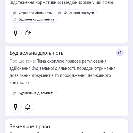
Відстеження нормативних і медійних змін у цій сфері
корисне для власника бізнесу, керівника, юриста або
Страхова діяльність
Фінансові послуги
бухгалтера під час оподаткування, приватизації, оренди
Будівельна діяльність
державного майна, корпоративних угод і перевірки
статусу суб'єктів оціночної діяльності
Будівельна діяльність
+1
Про що тема:
Тема охоплює правове регулювання
здійснення будівельної діяльності, порядок отримання
дозвільних документів та проходження державного
контролю
Будівельна діяльність
Земельне право