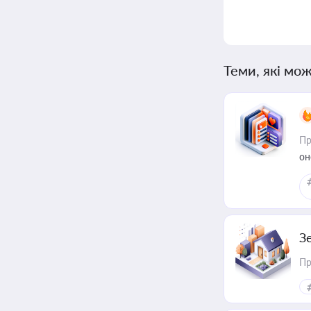
Теми, які мож
Пр
он
З
Пр