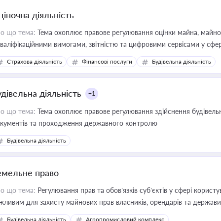
ціночна діяльність
о що тема:
Тема охоплює правове регулювання оцінки майна, майнови
кваліфікаційними вимогами, звітністю та цифровими сервісами у сфер
дійних змін у цій сфері корисне для власника бізнесу, керівника, юр
Страхова діяльність
Фінансові послуги
Будівельна діяльність
иватизації, оренди державного майна, корпоративних угод і перевірки
удівельна діяльність
+1
о що тема:
Тема охоплює правове регулювання здійснення будівельн
кументів та проходження державного контролю
Будівельна діяльність
емельне право
о що тема:
Регулювання прав та обов’язків суб’єктів у сфері корист
жливим для захисту майнових прав власників, орендарів та держави
сурсами
Будівельна діяльність
Агропромисловий комплекс