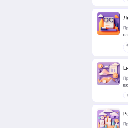
Лі
Пр
не
Е
Пр
ва
за
Р
Пр