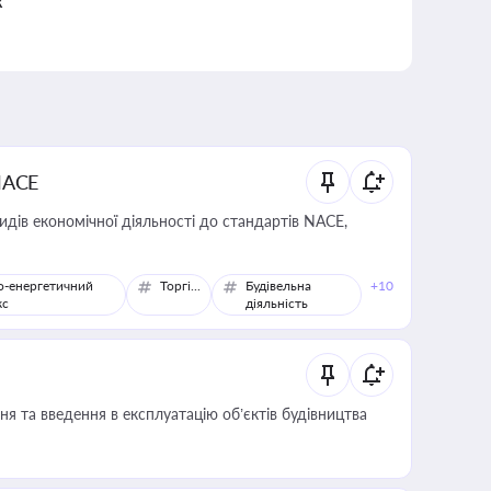
к
NACE
идів економічної діяльності до стандартів NACE,
о-енергетичний
Торгівля
Будівельна
+10
кс
діяльність
я та введення в експлуатацію об’єктів будівництва