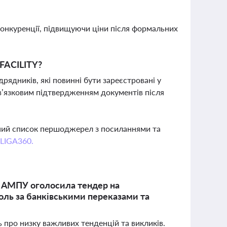
 конкуренції, підвищуючи ціни після формальних
 FACILITY?
дрядників, які повинні бути зареєстровані у
бов’язковим підтвердженням документів після
вний список першоджерел з посиланнями та
 LIGA360.
н, АМПУ оголосила тендер на
оль за банківськими переказами та
ь про низку важливих тенденцій та викликів.