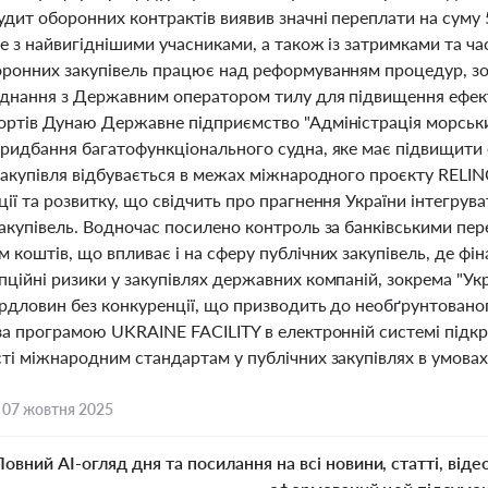
дит оборонних контрактів виявив значні переплати на суму 
не з найвигіднішими учасниками, а також із затримками та ч
оронних закупівель працює над реформуванням процедур, з
єднання з Державним оператором тилу для підвищення ефекти
ортів Дунаю Державне підприємство "Адміністрація морськ
ридбання багатофункціонального судна, яке має підвищити е
 закупівля відбувається в межах міжнародного проєкту RELI
ії та розвитку, що свідчить про прагнення України інтегрува
закупівель. Водночас посилено контроль за банківськими пе
 коштів, що впливає і на сферу публічних закупівель, де ф
ційні ризики у закупівлях державних компаній, зокрема "Укр
ердловин без конкуренції, що призводить до необґрунтовано
 за програмою UKRAINE FACILITY в електронній системі підк
ті міжнародним стандартам у публічних закупівлях в умовах
,
07 жовтня 2025
Повний AI-огляд дня та посилання на всі новини, статті, віде