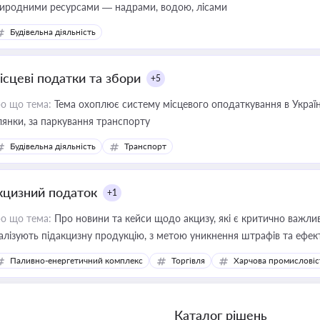
иродними ресурсами — надрами, водою, лісами
Будівельна діяльність
ісцеві податки та збори
+5
о що тема:
Тема охоплює систему місцевого оподаткування в Україні
ділянки, за паркування транспорту
Будівельна діяльність
Транспорт
кцизний податок
+1
о що тема:
Про новини та кейси щодо акцизу, які є критично важли
алізують підакцизну продукцію, з метою уникнення штрафів та ефек
Паливно-енергетичний комплекс
Торгівля
Харчова промисловіс
Каталог рішень