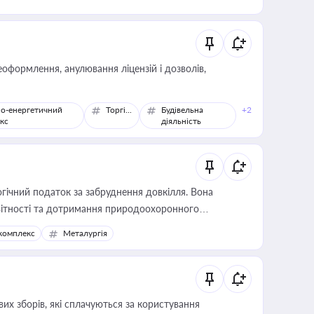
оформлення, анулювання ліцензій і дозволів,
о-енергетичний
Торгівля
Будівельна
+2
кс
діяльність
гічний податок за забруднення довкілля. Вона
звітності та дотримання природоохоронного
комплекс
Металургія
их зборів, які сплачуються за користування