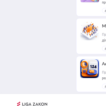
пр
М
Пр
А
Пр
ре