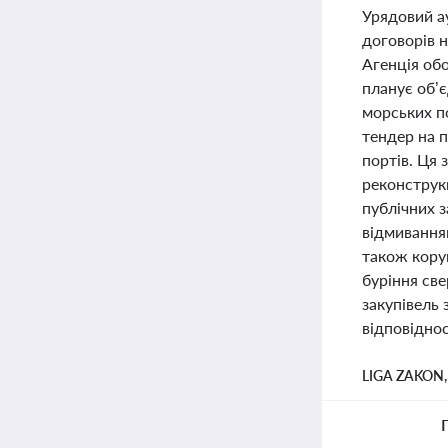
Урядовий ау
договорів 
Агенція об
планує об’
морських п
тендер на п
портів. Ця
реконструкц
публічних 
відмиванням
також коруп
буріння св
закупівель
відповіднос
LIGA ZAKON