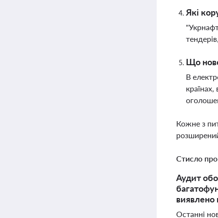
Які кор
"Укрнафт
тендерів
Що ново
В електр
країнах,
оголоше
Кожне з пи
розширений
Стисло про
Аудит обо
багатофун
виявлено 
Останні нов