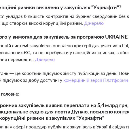
упційні ризики виявлено у закупівлях "Укрнафти"?
а" укладає більшість контрактів на буріння свердловин без
, що створює високі корупційні ризики.
Джерело
го у вимогах для закупівель за програмою UKRAINE
онній системі закупівель оновлено критерії для учасників і пі
 визначених ЄС, та не перебувати у санкційних списках, з о
ння переможця.
Джерело
тань — це короткий підсумок змісту публікацій за день. По
 підсумок за добу доступні у
комерційній версії Платформи
 головне:
ронних закупівель виявив переплати на 5,4 млрд гр
кціональне судно для портів Дунаю, посилено контр
корупційні ризики в закупівлях "Укрнафти"
ини у сфері процедур публічних закупівель в Україні свідчат