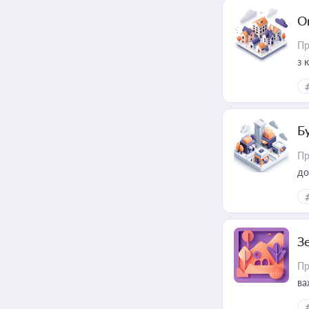
О
Пр
з 
ме
пр
Б
Пр
до
З
Пр
ва
ре