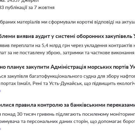
33 публікації за 7 жовтня
ібраних матеріалів ми сформували короткі відповіді на актуал
блеми виявив аудит у системі оборонних закупівель 
явив переплати на 5,4 млрд грн через укладення контрактів
ат за не поставлену зброю, затримки та часткове виконання
но планує закупити Адміністрація морських портів У
ся закупівля багатофункціонального судна для збору нафтопр
портах Ізмаїл, Рені та Усть-Дунайськ, що підвищить екологіч
о
илися правила контролю за банківськими переказами
 понад 30 тисяч гривень підлягають посиленому моніторинг
римувача та персональних даних сторін, що допомагає борот
о