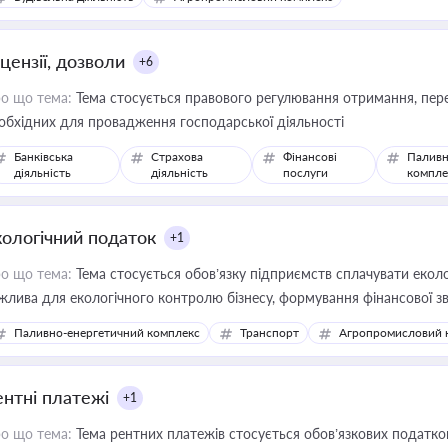
цензії, дозволи
+6
о що тема:
Тема стосується правового регулювання отримання, пере
обхідних для провадження господарської діяльності
Банківська
Страхова
Фінансові
Паливн
діяльність
діяльність
послуги
компле
кологічний податок
+1
о що тема:
Тема стосується обов’язку підприємств сплачувати еколо
жлива для екологічного контролю бізнесу, формування фінансової 
конодавства
Паливно-енергетичний комплекс
Транспорт
Агропромисловий 
ентні платежі
+1
о що тема:
Тема рентних платежів стосується обов’язкових податков