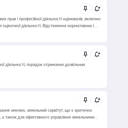
х прав і професійної діяльності оцінювачів, включно
і оціночної діяльності. Відстеження нормативних і
иста або бухгалтера під час оподаткування,
 статусу суб'єктів оціночної діяльності
ої діяльності, порядок отримання дозвільних
ування землею, земельний сервітут, що є критично
, а також для ефективного управління земельними