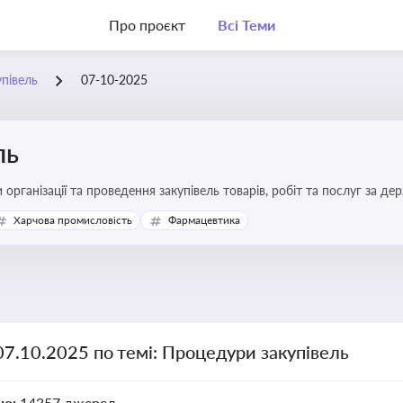
Про проєкт
Всі Теми
півель
07-10-2025
ль
 організації та проведення закупівель товарів, робіт та послуг за де
Харчова промисловість
Фармацевтика
07.10.2025 по темі: Процедури закупівель
но:
14357 джерел