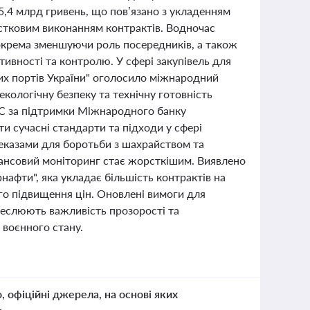
5,4 млрд гривень, що пов’язано з укладенням
астковим виконанням контрактів. Водночас
окрема зменшуючи роль посередників, а також
вності та контролю. У сфері закупівель для
их портів України" оголосило міжнародний
кологічну безпеку та технічну готовність
NC за підтримки Міжнародного банку
ти сучасні стандарти та підходи у сфері
реказами для боротьби з шахрайством та
інансовий моніторинг стає жорсткішим. Виявлено
нафти", яка укладає більшість контрактів на
го підвищення цін. Оновлені вимоги для
реслюють важливість прозорості та
 воєнного стану.
о, офіційні джерела, на основі яких