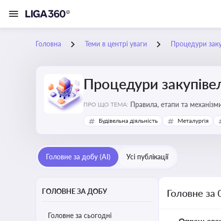
Головна
Теми в центрі уваги
Процедури заку
Процедури закупіве
Правила, етапи та механізми
ПРО ЩО ТЕМА:
Будівельна діяльність
Металургія
Головне за добу (AI)
Усі публікації
ГОЛОВНЕ ЗА ДОБУ
Головне за 
Головне за сьогодні
Опрацьова