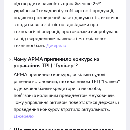
підтвердити наявність щонайменше 25%
української складової у собівартості продукції,
подаючи розширений пакет документів, включно
з податковою звітністю, довідками про
технологічні операції, протоколами випробувань
та підтвердженням наявності матеріально-
технічної бази.
Джерело
Чому АРМА припинило конкурс на
управління ТРЦ "Гулівер"?
АРМА припинило конкурс, оскільки судові
рішення встановили, що власником ТРЦ "Гулівер"
є державні банки-кредитори, а не особи,
пов’язані з колишнім президентом Януковичем.
Тому управління активом повертається державі, і
проведення конкурсу втратило актуальність.
Джерело
Що стало причиною скасування тендеру