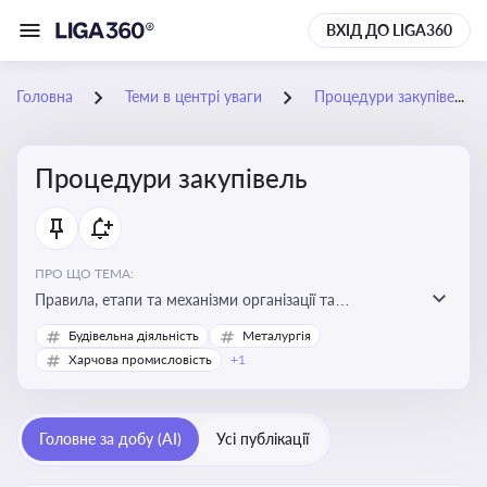
ВХІД ДО LIGA360
Головна
Теми в центрі уваги
Процедури закупівель
Процедури закупівель
ПРО ЩО ТЕМА:
Правила, етапи та механізми організації та
проведення закупівель товарів, робіт та послуг за
Будівельна діяльність
Металургія
державні чи публічні кошти
Харчова промисловість
+1
Головне за добу (AI)
Усі публікації