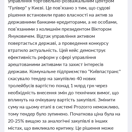
управління торговельно-розважальним центром
"Гулівер" у Києві. Це пов’язано з тим, що судові
рішення встановили право власності на актив за
державними банками-кредиторами, а не особами,
пов’язаними з колишнім президентом Віктором
Януковичем. Відтак управління активом
повертається державі, а проведення конкурсу
втратило актуальність. Цей кейс демонструє
ефективність реформ у сфері управління
арештованими активами та захист інтересів
держави. Комунальне підприємство "Київпастранс"
скасувало тендер на закупівлю 40 нових
тролейбусів вартістю понад 1 млрд грн через
необхідність внесення змін до технічних вимог, що
вплинуть на очікувану вартість закупівлі. Змінити
суму на цьому етапі в системі Prozorro неможливо,
тому тендер було зупинено. Початкова ціна була на
20-25% вищою за аналогічні закупівлі в інших
містах, що викликало критику. Це рішення може