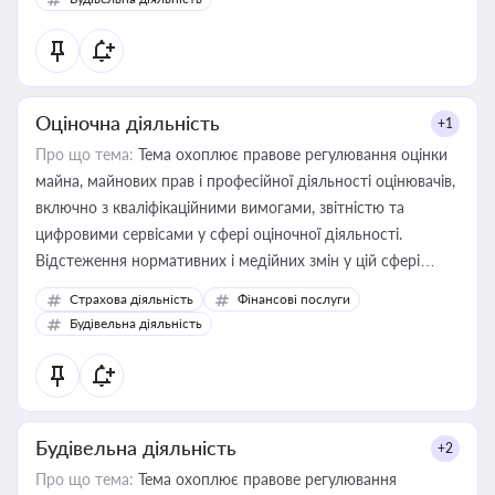
Оціночна діяльність
+1
Про що тема:
Тема охоплює правове регулювання оцінки
майна, майнових прав і професійної діяльності оцінювачів,
включно з кваліфікаційними вимогами, звітністю та
цифровими сервісами у сфері оціночної діяльності.
Відстеження нормативних і медійних змін у цій сфері
корисне для власника бізнесу, керівника, юриста або
Страхова діяльність
Фінансові послуги
бухгалтера під час оподаткування, приватизації, оренди
Будівельна діяльність
державного майна, корпоративних угод і перевірки
статусу суб'єктів оціночної діяльності
Будівельна діяльність
+2
Про що тема:
Тема охоплює правове регулювання