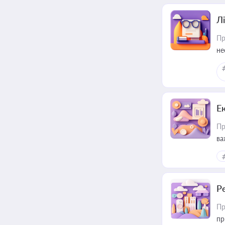
Лі
Пр
не
Е
Пр
ва
за
Р
Пр
пр