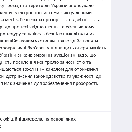
тку громад та територій України анонсувало
дження електронної системи з актуальними
а меті забезпечити прозорість, підзвітність та
ірі до процесів відновлення та ефективному
роцедуру закупівель безпілотних літальних
давши військовим частинам право здійснювати
бюрократичні бар'єри та підвищить оперативність
України викрив змови на аукціонах надр, що
дність посилення контролю за чесністю та
залишаються важливим каналом для отримання
вки, дотримання законодавства та уважності до
п має значення для забезпечення прозорості,
о, офіційні джерела, на основі яких
к