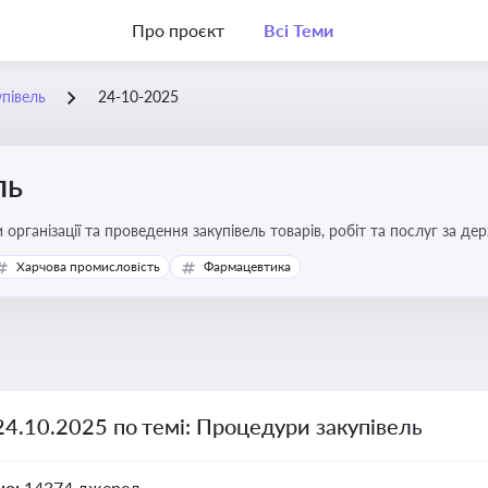
Про проєкт
Всі Теми
півель
24-10-2025
ль
 організації та проведення закупівель товарів, робіт та послуг за де
Харчова промисловість
Фармацевтика
24.10.2025 по темі: Процедури закупівель
но:
14374 джерел