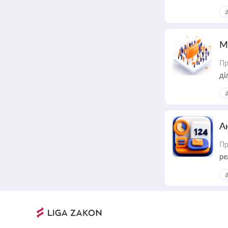
М
Пр
А
Пр
ре