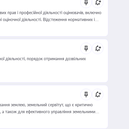
х прав і професійної діяльності оцінювачів, включно
і оціночної діяльності. Відстеження нормативних і
иста або бухгалтера під час оподаткування,
 статусу суб'єктів оціночної діяльності
ої діяльності, порядок отримання дозвільних
ування землею, земельний сервітут, що є критично
, а також для ефективного управління земельними