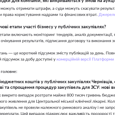
лідки для компаній, які викриваються у змові на аукц
 можуть отримати штрафи, а суди можуть скасувати результа
и права користування надрами та фінансових втрат.
Джерел
чові етапи участі бізнесу у публічних закупівлях?
етапи включають моніторинг тендерів, аналіз документації, 
 очікування результатів, підписання договору та виконання з
тань — це короткий підсумок змісту публікацій за день. По
 підсумок за добу доступні у
комерційній версії Платформи
 головне:
бюджетних коштів у публічних закупівлях Чернівців,
ві та спрощення процедур закупівель для ЗСУ: нові 
х викрито випадок розтрати майже 800 тисяч гривень бюджет
ого живлення для Центральної міської клінічної лікарні. Ко
акупівель не провели належного ринкового аналізу і не запр
 переплати. Цей випадок підкреслює важливість прозорості т