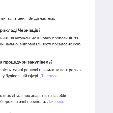
ьні запитання. Ви дізнаєтесь:
прикладі Чернівців?
римання актуальних цінових пропозицій та
інальної відповідальності посадових осіб.
на процедури закупівель?
ість, єдині ринкові правила та контроль за
ь у будівельній сфері.
Джерело
отних літальних апаратів та засобів
ь бюрократичні перепони.
Джерело