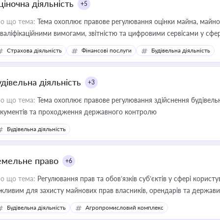
ціночна діяльність
+5
о що тема:
Тема охоплює правове регулювання оцінки майна, майнови
кваліфікаційними вимогами, звітністю та цифровими сервісами у сфер
дійних змін у цій сфері корисне для власника бізнесу, керівника, юр
Страхова діяльність
Фінансові послуги
Будівельна діяльність
иватизації, оренди державного майна, корпоративних угод і перевірки
удівельна діяльність
+3
о що тема:
Тема охоплює правове регулювання здійснення будівельн
кументів та проходження державного контролю
Будівельна діяльність
емельне право
+6
о що тема:
Регулювання прав та обов’язків суб’єктів у сфері корист
жливим для захисту майнових прав власників, орендарів та держави
сурсами
Будівельна діяльність
Агропромисловий комплекс