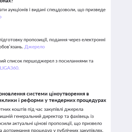
іонах?
ти аукціонів і видані спецдозволи, що призведе
о
підготовку пропозиції, подання через електронні
обов’язань.
Джерело
вний список першоджерел з посиланнями та
 LIGA360.
 оновлення системи ціноутворення в
виклики і реформи у тендерних процедурах
них коштів під час закупівлі джерела
лишній генеральний директор та фахівець із
осили актуальні цінові пропозиції, що призвело
а дотримання процедур у публічних закупівлях,