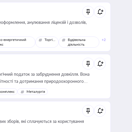
оформлення, анулювання ліцензій і дозволів,
о-енергетичний
Торгівля
Будівельна
+2
кс
діяльність
гічний податок за забруднення довкілля. Вона
звітності та дотримання природоохоронного
комплекс
Металургія
их зборів, які сплачуються за користування