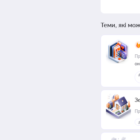
Теми, які мож
Пр
он
З
Пр