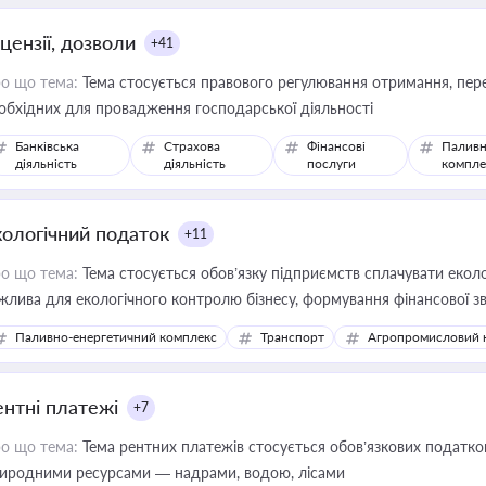
цензії, дозволи
+41
о що тема:
Тема стосується правового регулювання отримання, пере
обхідних для провадження господарської діяльності
Банківська
Страхова
Фінансові
Паливн
діяльність
діяльність
послуги
компле
кологічний податок
+11
о що тема:
Тема стосується обов’язку підприємств сплачувати еколо
жлива для екологічного контролю бізнесу, формування фінансової 
конодавства
Паливно-енергетичний комплекс
Транспорт
Агропромисловий 
ентні платежі
+7
о що тема:
Тема рентних платежів стосується обов’язкових податков
иродними ресурсами — надрами, водою, лісами