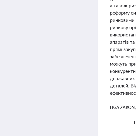
а також риз
реформу си
ринковими ц
ринкову орі
використан
апаратів т
прямі закуп
забезпечен
можуть при
конкурентн
державних к
деталей. Ві
ефективност
LIGA ZAKON