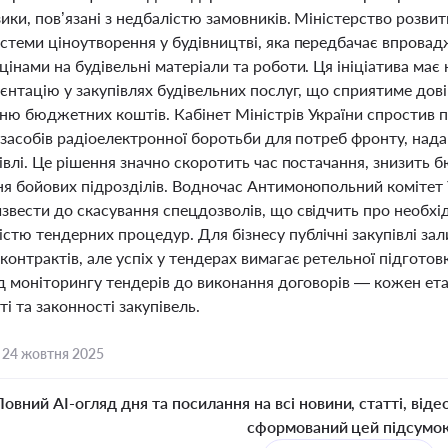
ики, пов’язані з недбалістю замовників. Міністерство розви
стеми ціноутворення у будівництві, яка передбачає впрова
інами на будівельні матеріали та роботи. Ця ініціатива має н
єнтацію у закупівлях будівельних послуг, що сприятиме дов
ню бюджетних коштів. Кабінет Міністрів України спростив п
а засобів радіоелектронної боротьби для потреб фронту, на
івлі. Це рішення значно скоротить час постачання, знизить 
ня бойових підрозділів. Водночас Антимонопольний комітет 
звести до скасування спецдозволів, що свідчить про необхі
істю тендерних процедур. Для бізнесу публічні закупівлі 
онтрактів, але успіх у тендерах вимагає ретельної підгото
д моніторингу тендерів до виконання договорів — кожен ета
і та законності закупівель.
,
24 жовтня 2025
Повний AI-огляд дня та посилання на всі новини, статті, віде
сформований цей підсумо