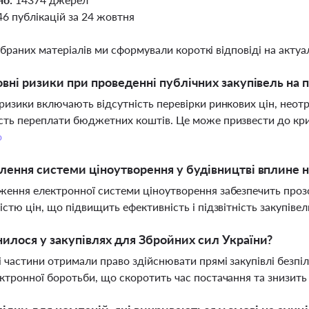
46 публікацій за 24 жовтня
ібраних матеріалів ми сформували короткі відповіді на актуал
овні ризики при проведенні публічних закупівель на 
ризики включають відсутність перевірки ринкових цін, неот
ть переплати бюджетних коштів. Це може призвести до крим
о
лення системи ціноутворення у будівництві вплине 
ення електронної системи ціноутворення забезпечить прозор
істю цін, що підвищить ефективність і підзвітність закупівел
илося у закупівлях для Збройних сил України?
і частини отримали право здійснювати прямі закупівлі безпіл
ктронної боротьби, що скоротить час постачання та знизит