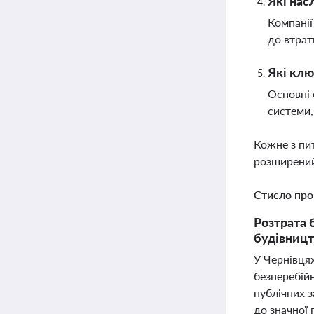
Які нас
Компанії
до втрат
Які клю
Основні 
системи,
Кожне з пи
розширений
Стисло про
Розтрата 
будівницт
У Чернівця
безперебійн
публічних з
до значної