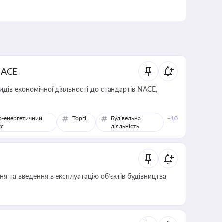
NACE
идів економічної діяльності до стандартів NACE,
о-енергетичний
Торгівля
Будівельна
+10
кс
діяльність
я та введення в експлуатацію об’єктів будівництва