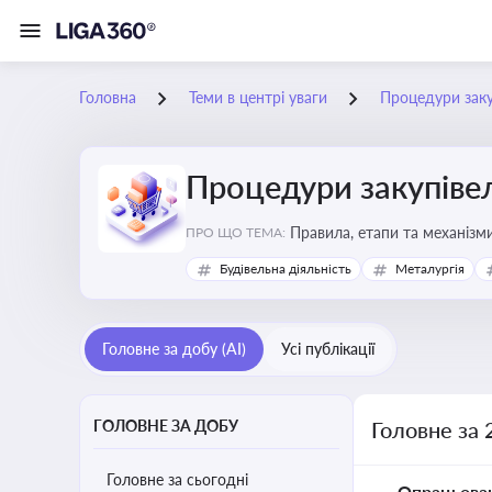
Головна
Теми в центрі уваги
Процедури заку
Процедури закупіве
Правила, етапи та механізми
ПРО ЩО ТЕМА:
Будівельна діяльність
Металургія
Головне за добу (AI)
Усі публікації
ГОЛОВНЕ ЗА ДОБУ
Головне за 
Головне за сьогодні
Опрацьова