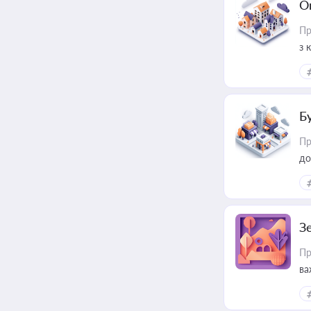
О
Пр
з 
ме
пр
Б
Пр
до
З
Пр
ва
ре