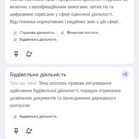
включно з кваліфікаційними вимогами, звітністю та
цифровими сервісами у сфері оціночної діяльності.
Відстеження нормативних і медійних змін у цій сфері
корисне для власника бізнесу, керівника, юриста або
Страхова діяльність
Фінансові послуги
бухгалтера під час оподаткування, приватизації, оренди
Будівельна діяльність
державного майна, корпоративних угод і перевірки
статусу суб'єктів оціночної діяльності
Будівельна діяльність
+2
Про що тема:
Тема охоплює правове регулювання
здійснення будівельної діяльності, порядок отримання
дозвільних документів та проходження державного
контролю
Будівельна діяльність