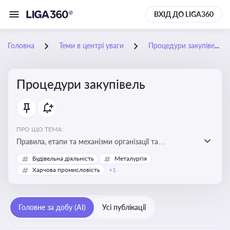
ВХІД ДО LIGA360
Головна
Теми в центрі уваги
Процедури закупівель
Процедури закупівель
ПРО ЩО ТЕМА:
Правила, етапи та механізми організації та
проведення закупівель товарів, робіт та послуг за
Будівельна діяльність
Металургія
державні чи публічні кошти
Харчова промисловість
+1
Головне за добу (AI)
Усі публікації