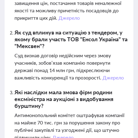
завищення цін, постачання товарів неналежної
якості та можливу причетність посадовців до
прикриття цих дій.
Джерело
Як суд вплинув на ситуацію з тендером, у
якому брали участь ТОВ "Енсол Україна" та
"Мексвен"?
Суд визнав договір недійсним через змову
учасників, зобов’язав компанію повернути
державі понад 14 млн грн, підкреслюючи
важливість конкуренції та прозорості.
Джерело
Які наслідки мала змова фірм родини
ексміністра на аукціоні з видобування
бурштину?
Антимонопольний комітет оштрафував компанії
на майже 70 тис. грн за порушення закону про
публічні закупівлі та узгоджені дії, що штучно
підвищили ціну.
Джерело