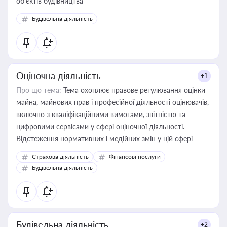
об’єктів будівництва
Будівельна діяльність
Оціночна діяльність
+1
Про що тема:
Тема охоплює правове регулювання оцінки
майна, майнових прав і професійної діяльності оцінювачів,
включно з кваліфікаційними вимогами, звітністю та
цифровими сервісами у сфері оціночної діяльності.
Відстеження нормативних і медійних змін у цій сфері
корисне для власника бізнесу, керівника, юриста або
Страхова діяльність
Фінансові послуги
бухгалтера під час оподаткування, приватизації, оренди
Будівельна діяльність
державного майна, корпоративних угод і перевірки
статусу суб'єктів оціночної діяльності
Будівельна діяльність
+2