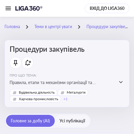
ВХІД ДО LIGA360
Головна
Теми в центрі уваги
Процедури закупівель
Процедури закупівель
ПРО ЩО ТЕМА:
Правила, етапи та механізми організації та
проведення закупівель товарів, робіт та послуг за
Будівельна діяльність
Металургія
державні чи публічні кошти
Харчова промисловість
+1
Головне за добу (AI)
Усі публікації