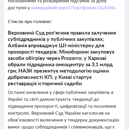
посиланнями та розширений підсумок за добу
доступні у
комерційній версії Платформи LIGA360.
Стисло про головне:
Верховний Суд роз’яснив правила залучення
субпідрядників у публічних закупівлях;
Албанія впроваджує ШІ-міністерку для
прозорості тендерів; Міноборони закуповує
засоби обігріву через Prozorro; у Харкові
обрали підрядника онкоцентру за 3,1 млрд
грн; НАЗК презентує методологію оцінки
доброчесності КП; у Києві стартує
реставрація історичної садиби
Останні оновлення у сфері публічних закупівель в
Україні та світі демонструють тенденції до
підвищення прозорості, цифровізації та посилення
контролю. Верховний Суд України наголосив на
обов’язковості включення у тендерну документацію
вимог щодо субпідрядників і співвиконавців, що є