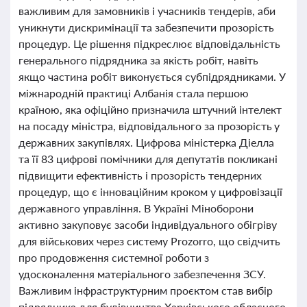
важливим для замовників і учасників тендерів, аби
уникнути дискримінації та забезпечити прозорість
процедур. Це рішення підкреслює відповідальність
генерального підрядника за якість робіт, навіть
якщо частина робіт виконується субпідрядниками. У
міжнародній практиці Албанія стала першою
країною, яка офіційно призначила штучний інтелект
на посаду міністра, відповідального за прозорість у
державних закупівлях. Цифрова міністерка Діелла
та її 83 цифрові помічники для депутатів покликані
підвищити ефективність і прозорість тендерних
процедур, що є інноваційним кроком у цифровізації
державного управління. В Україні Міноборони
активно закуповує засоби індивідуального обігріву
для військових через систему Prozorro, що свідчить
про продовження системної роботи з
удосконалення матеріального забезпечення ЗСУ.
Важливим інфраструктурним проєктом став вибір
підрядника для будівництва Харківського обласного