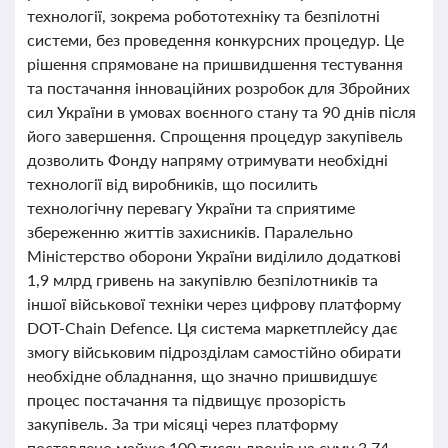
технології, зокрема робототехніку та безпілотні
системи, без проведення конкурсних процедур. Це
рішення спрямоване на пришвидшення тестування
та постачання інноваційних розробок для Збройних
сил України в умовах воєнного стану та 90 днів після
його завершення. Спрощення процедур закупівель
дозволить Фонду напряму отримувати необхідні
технології від виробників, що посилить
технологічну перевагу України та сприятиме
збереженню життів захисників. Паралельно
Міністерство оборони України виділило додаткові
1,9 млрд гривень на закупівлю безпілотників та
іншої військової техніки через цифрову платформу
DOT-Chain Defence. Ця система маркетплейсу дає
змогу військовим підрозділам самостійно обирати
необхідне обладнання, що значно пришвидшує
процес постачання та підвищує прозорість
закупівель. За три місяці через платформу
поставлено майже 100 тисяч дронів на суму 3,74