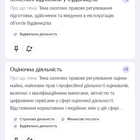
Про що тема:
Тема охоплює правове регулювання
підготовки, здійснення та введення в експлуатацію
об’єктів будівництва
Будівельна діяльність
Оціночна діяльність
+1
Про що тема:
Тема охоплює правове регулювання оцінки
майна, майнових прав і професійної діяльності оцінювачів,
включно з кваліфікаційними вимогами, звітністю та
цифровими сервісами у сфері оціночної діяльності.
Відстеження нормативних і медійних змін у цій сфері
корисне для власника бізнесу, керівника, юриста або
Страхова діяльність
Фінансові послуги
бухгалтера під час оподаткування, приватизації, оренди
Будівельна діяльність
державного майна, корпоративних угод і перевірки
статусу суб'єктів оціночної діяльності