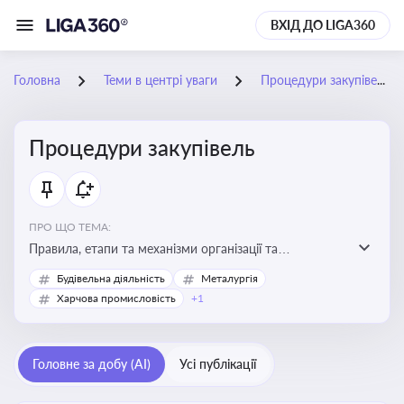
ВХІД ДО LIGA360
Головна
Теми в центрі уваги
Процедури закупівель
Процедури закупівель
ПРО ЩО ТЕМА:
Правила, етапи та механізми організації та
проведення закупівель товарів, робіт та послуг за
Будівельна діяльність
Металургія
державні чи публічні кошти
Харчова промисловість
+1
Головне за добу (AI)
Усі публікації