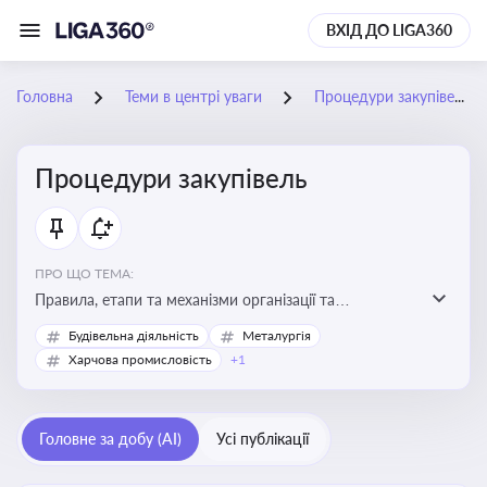
ВХІД ДО LIGA360
Головна
Теми в центрі уваги
Процедури закупівель
Процедури закупівель
ПРО ЩО ТЕМА:
Правила, етапи та механізми організації та
проведення закупівель товарів, робіт та послуг за
Будівельна діяльність
Металургія
державні чи публічні кошти
Харчова промисловість
+1
Головне за добу (AI)
Усі публікації