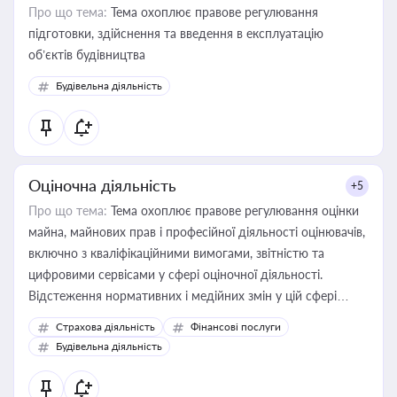
Про що тема:
Тема охоплює правове регулювання
підготовки, здійснення та введення в експлуатацію
об’єктів будівництва
Будівельна діяльність
Оціночна діяльність
+5
Про що тема:
Тема охоплює правове регулювання оцінки
майна, майнових прав і професійної діяльності оцінювачів,
включно з кваліфікаційними вимогами, звітністю та
цифровими сервісами у сфері оціночної діяльності.
Відстеження нормативних і медійних змін у цій сфері
корисне для власника бізнесу, керівника, юриста або
Страхова діяльність
Фінансові послуги
бухгалтера під час оподаткування, приватизації, оренди
Будівельна діяльність
державного майна, корпоративних угод і перевірки
статусу суб'єктів оціночної діяльності