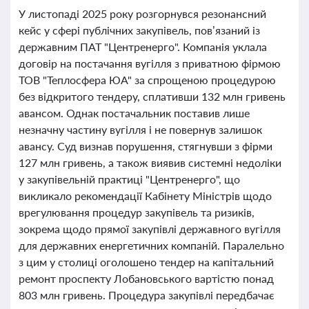
У листопаді 2025 року розгорнувся резонансний
кейс у сфері публічних закупівель, пов’язаний із
державним ПАТ "Центренерго". Компанія уклала
договір на постачання вугілля з приватною фірмою
ТОВ "Теплосфера ЮА" за спрощеною процедурою
без відкритого тендеру, сплативши 132 млн гривень
авансом. Однак постачальник поставив лише
незначну частину вугілля і не повернув залишок
авансу. Суд визнав порушення, стягнувши з фірми
127 млн гривень, а також виявив системні недоліки
у закупівельній практиці "Центренерго", що
викликало рекомендації Кабінету Міністрів щодо
врегулювання процедур закупівель та ризиків,
зокрема щодо прямої закупівлі державного вугілля
для державних енергетичних компаній. Паралельно
з цим у столиці оголошено тендер на капітальний
ремонт проспекту Лобановського вартістю понад
803 млн гривень. Процедура закупівлі передбачає