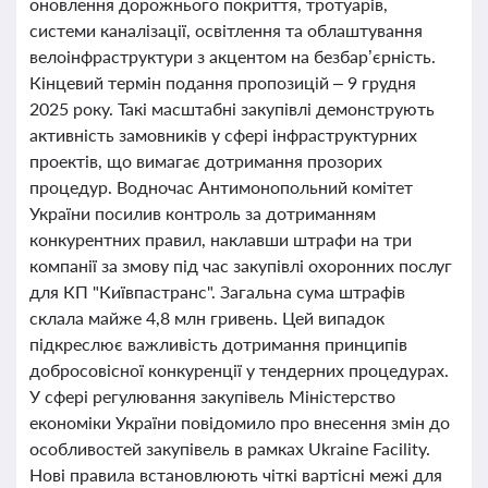
оновлення дорожнього покриття, тротуарів,
системи каналізації, освітлення та облаштування
велоінфраструктури з акцентом на безбар’єрність.
Кінцевий термін подання пропозицій – 9 грудня
2025 року. Такі масштабні закупівлі демонструють
активність замовників у сфері інфраструктурних
проектів, що вимагає дотримання прозорих
процедур. Водночас Антимонопольний комітет
України посилив контроль за дотриманням
конкурентних правил, наклавши штрафи на три
компанії за змову під час закупівлі охоронних послуг
для КП "Київпастранс". Загальна сума штрафів
склала майже 4,8 млн гривень. Цей випадок
підкреслює важливість дотримання принципів
добросовісної конкуренції у тендерних процедурах.
У сфері регулювання закупівель Міністерство
економіки України повідомило про внесення змін до
особливостей закупівель в рамках Ukraine Facility.
Нові правила встановлюють чіткі вартісні межі для