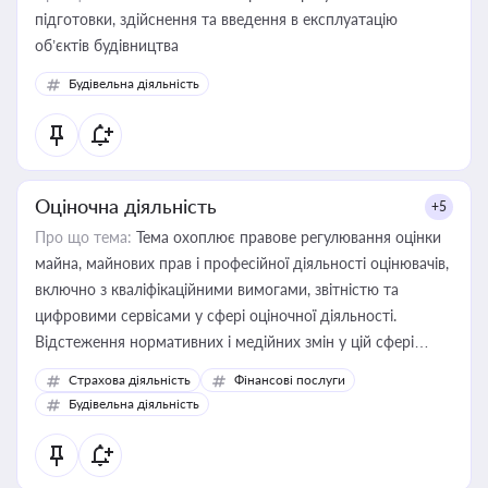
підготовки, здійснення та введення в експлуатацію
об’єктів будівництва
Будівельна діяльність
Оціночна діяльність
+5
Про що тема:
Тема охоплює правове регулювання оцінки
майна, майнових прав і професійної діяльності оцінювачів,
включно з кваліфікаційними вимогами, звітністю та
цифровими сервісами у сфері оціночної діяльності.
Відстеження нормативних і медійних змін у цій сфері
корисне для власника бізнесу, керівника, юриста або
Страхова діяльність
Фінансові послуги
бухгалтера під час оподаткування, приватизації, оренди
Будівельна діяльність
державного майна, корпоративних угод і перевірки
статусу суб'єктів оціночної діяльності