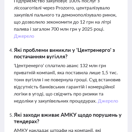
Підприємство закуповує 100% послуг з
лісозаготівлі через Prozorro, централізувало
закупівлі пального та демонополізувало ринок,
що дозволило зекономити до 12 грн на літрі
палива і загалом 700 млн грн у 2025 році.
Джерело
Які проблеми виникли у 'Центренерго' з
постачанням вугілля?
'Центренерго' сплатило аванс 132 млн грн
приватній компанії, яка поставила лише 1,5 тис.
тонн вугілля і не повернула гроші. Суд встановив
відсутність банківських гарантій і комерційної
логіки в угоді, що свідчить про ризики та
недоліки у закупівельних процедурах.
Джерело
Які заходи вживає АМКУ щодо порушень у
тендерах?
АМКУ накладає штрафи на компанії, які