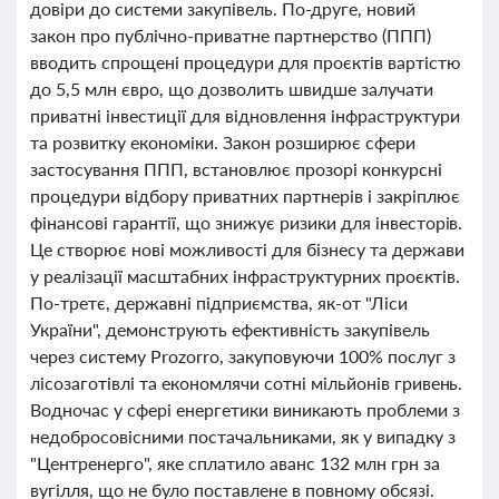
довіри до системи закупівель. По-друге, новий
закон про публічно-приватне партнерство (ППП)
вводить спрощені процедури для проєктів вартістю
до 5,5 млн євро, що дозволить швидше залучати
приватні інвестиції для відновлення інфраструктури
та розвитку економіки. Закон розширює сфери
застосування ППП, встановлює прозорі конкурсні
процедури відбору приватних партнерів і закріплює
фінансові гарантії, що знижує ризики для інвесторів.
Це створює нові можливості для бізнесу та держави
у реалізації масштабних інфраструктурних проєктів.
По-третє, державні підприємства, як-от "Ліси
України", демонструють ефективність закупівель
через систему Prozorro, закуповуючи 100% послуг з
лісозаготівлі та економлячи сотні мільйонів гривень.
Водночас у сфері енергетики виникають проблеми з
недобросовісними постачальниками, як у випадку з
"Центренерго", яке сплатило аванс 132 млн грн за
вугілля, що не було поставлене в повному обсязі.