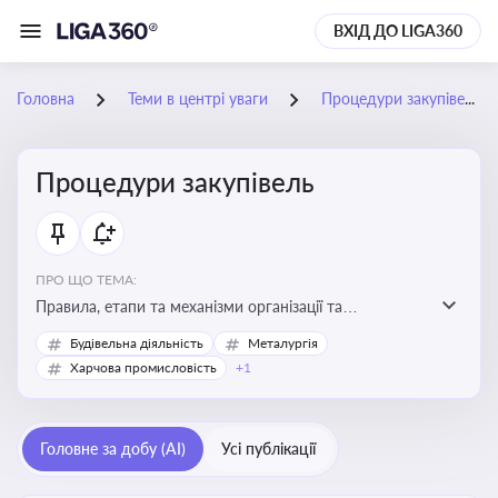
ВХІД ДО LIGA360
Головна
Теми в центрі уваги
Процедури закупівель
Процедури закупівель
ПРО ЩО ТЕМА:
Правила, етапи та механізми організації та
проведення закупівель товарів, робіт та послуг за
Будівельна діяльність
Металургія
державні чи публічні кошти
Харчова промисловість
+1
Головне за добу (AI)
Усі публікації